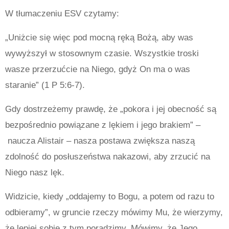
W tłumaczeniu ESV czytamy:
„Uniżcie się więc pod mocną ręką Bożą, aby was
wywyższył w stosownym czasie. Wszystkie troski
wasze przerzućcie na Niego, gdyż On ma o was
staranie” (1 P 5:6-7).
Gdy dostrzeżemy prawdę, że „pokora i jej obecność są
bezpośrednio powiązane z lękiem i jego brakiem” –
naucza Alistair – nasza postawa zwiększa naszą
zdolność do posłuszeństwa nakazowi, aby zrzucić na
Niego nasz lęk.
Widzicie, kiedy „oddajemy to Bogu, a potem od razu to
odbieramy”, w gruncie rzeczy mówimy Mu, że wierzymy,
że lepiej sobie z tym poradzimy. Mówimy, że Jego