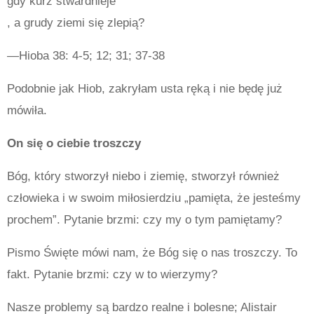
gdy kurz stwardnieje
, a grudy ziemi się zlepią?
—Hioba 38: 4-5; 12; 31; 37-38
Podobnie jak Hiob, zakryłam usta ręką i nie będę już
mówiła.
On się o ciebie troszczy
Bóg, który stworzył niebo i ziemię, stworzył również
człowieka i w swoim miłosierdziu „pamięta, że
jeste
ś
my
prochem
”
. Pytanie brzmi: czy my o tym
pamiętamy?
Pismo Święte mówi nam, że Bóg się o nas troszczy. To
fakt. Pytanie brzmi: czy w to wierzymy?
Nasze problemy są bardzo realne i bolesne; Alistair