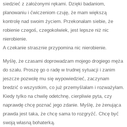
siedzieć z założonymi rękami. Dzięki badaniom,
planowaniu i ćwiczeniom czuję, że mam większą
kontrolę nad swoim życiem. Przekonałam siebie, że
robienie czegoś, czegokolwiek, jest lepsze niż nic
nierobienie.
A czekanie strasznie przypomina nic nierobienie.
Myślę, że czasami doprowadzam mojego drogiego męża
do szału. Proszę go o radę w trudnej sytuacji i zanim
jeszcze pozwolę mu się wypowiedzieć, zaczynam
bredzić o wszystkim, co już przemyślałam i rozważyłam.
Kiedy tylko na chwilę odetchnę, cierpliwie pyta, czy
naprawdę chcę poznać jego zdanie. Myślę, że żenująca
prawda jest taka, że
chc
ę
sama to rozgry
źć
. Chc
ę
by
ć
swoj
ą
w
ł
asn
ą
bohaterk
ą
.