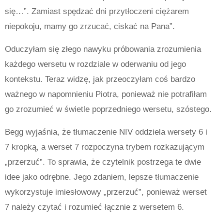
się…”. Zamiast spędzać dni przytłoczeni ciężarem
niepokoju, mamy go zrzucać, ciskać na Pana”.
Oduczyłam się złego nawyku próbowania zrozumienia
każdego wersetu w rozdziale w oderwaniu od jego
kontekstu. Teraz widzę, jak przeoczyłam coś bardzo
ważnego w napomnieniu Piotra, ponieważ nie potrafiłam
go zrozumieć w świetle poprzedniego wersetu, szóstego.
Begg wyjaśnia, że
t
ł
umaczenie NIV oddziela wersety 6 i
7 kropk
ą
, a werset 7 rozpoczyna trybem rozkazuj
ą
cym
„
przerzuć
”
. To sprawia,
ż
e
czytelnik postrzega te dwie
idee jako odr
ę
bne. Jego zdaniem, lepsze t
ł
umaczenie
wykorzystuje imies
ł
owowy
„
przerzuć
”
, poniewa
ż
werset
7 nale
ż
y czyta
ć
i rozumie
ć
łącznie z wersetem 6.