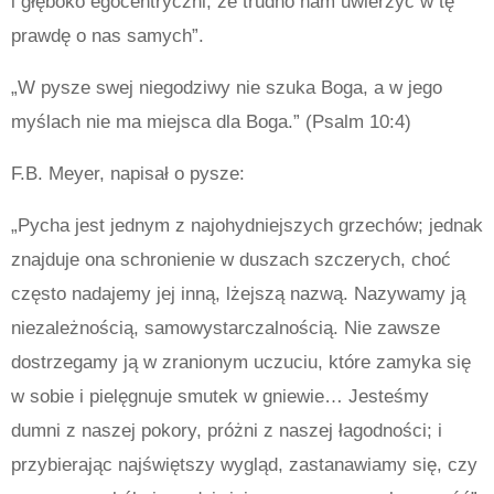
i głęboko egocentryczni, że trudno nam uwierzyć w tę
prawdę o nas samych”.
„W pysze swej niegodziwy nie szuka Boga, a w jego
myślach nie ma miejsca dla Boga.” (Psalm 10:4)
F.B. Meyer, napisał o pysze:
„Pycha jest jednym z najohydniejszych grzechów; jednak
znajduje ona schronienie w duszach szczerych, choć
często nadajemy jej inną, lżejszą nazwą. Nazywamy ją
niezależnością, samowystarczalnością. Nie zawsze
dostrzegamy ją w zranionym uczuciu, które zamyka się
w sobie i pielęgnuje smutek w gniewie… Jesteśmy
dumni z naszej pokory, próżni z naszej łagodności; i
przybierając najświętszy wygląd, zastanawiamy się, czy