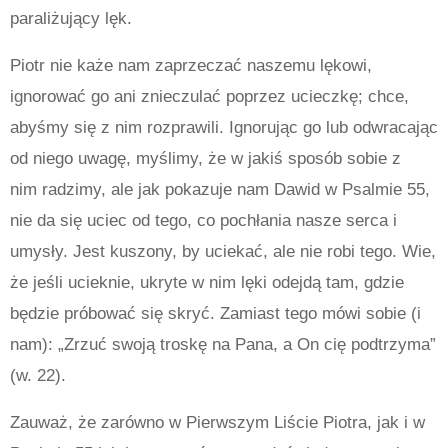
paraliżujący lęk.
Piotr nie każe nam zaprzeczać naszemu lękowi,
ignorować go ani znieczulać poprzez ucieczkę; chce,
abyśmy się z nim rozprawili. Ignorując go lub odwracając
od niego uwagę, myślimy, że w jakiś sposób sobie z
nim radzimy, ale jak pokazuje nam Dawid w Psalmie 55,
nie da się uciec od tego, co pochłania nasze serca i
umysły. Jest kuszony, by uciekać, ale nie robi tego. Wie,
że jeśli ucieknie, ukryte w nim lęki odejdą tam, gdzie
będzie próbować się skryć. Zamiast tego mówi sobie (i
nam): „Zrzuć swoją troskę na Pana, a On cię podtrzyma”
(w. 22).
Zauważ, że zarówno w Pierwszym Liście Piotra, jak i w