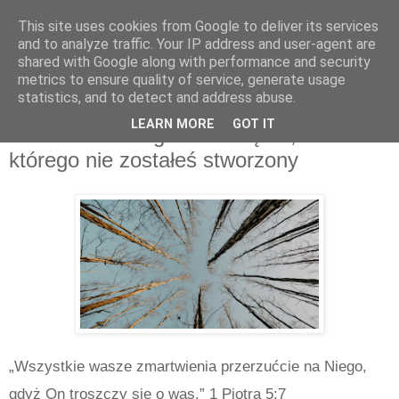
This site uses cookies from Google to deliver its services
and to analyze traffic. Your IP address and user-agent are
shared with Google along with performance and security
metrics to ensure quality of service, generate usage
statistics, and to detect and address abuse.
wtorek, marca 03, 2026
LEARN MORE
GOT IT
Zrzuć to na Niego. Złóż ciężar, do
którego nie zostałeś stworzony
„Wszystkie wasze zmartwienia przerzućcie na Niego,
gdyż On troszczy się o was.” 1 Piotra 5:7