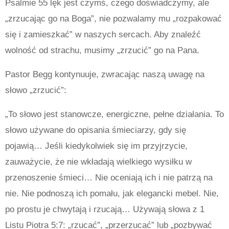
Psalmie 55 lęk jest czymś, czego doświadczymy, ale
„zrzucając go na Boga”, nie pozwalamy mu „rozpakować
się i zamieszkać” w naszych sercach. Aby znaleźć
wolność od strachu, musimy „zrzucić” go na Pana.
Pastor Begg kontynuuje, zwracając naszą uwagę na
słowo „zrzucić”:
„To słowo jest stanowcze, energiczne, pełne działania. To
słowo używane do opisania śmieciarzy, gdy się
pojawią… Jeśli kiedykolwiek się im przyjrzycie,
zauważycie, że nie wkładają wielkiego wysiłku w
przenoszenie śmieci… Nie oceniają ich i nie patrzą na
nie. Nie podnoszą ich pomału, jak elegancki mebel. Nie,
po prostu je chwytają i rzucają… Używają słowa z 1
Listu Piotra 5:7: „rzucać”, „przerzucać” lub „pozbywać