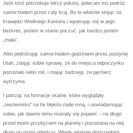
Jeśli ktoś potrzebuje lekcji pokory, polecam mu podróż
samochodem przez cały kraj. Bo to właśnie stojąc na
krawędzi Wielkiego Kanionu i wpatrując się w jego
bezkres, jestem w stanie poczuć, jak bardzo jestem
„mała”.
Albo podróżując samochodem godzinami przez pustynię
Utah, zdając sobie sprawę, że do miejsca odpoczynku
pozostało setki mil, i mając nadzieję, że pęcherz
wytrzyma.
I patrząc na formacje skalne, które wyglądały
„nieziemsko” na tle błękitu nade mną, i uświadamiając
sobie, jak dawno temu musiały się pojawić – na długo
przed moim przybyciem na planetę i pozostaną na niej
długo po moim odejściu. Wtedy właśnie dostrzegłam