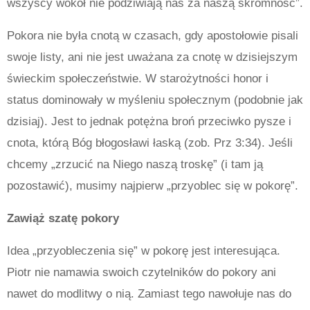
wszyscy wokół nie podziwiają nas za naszą skromność”.
Pokora nie była cnotą w czasach, gdy apostołowie pisali
swoje listy, ani nie jest uważana za cnotę w dzisiejszym
świeckim społeczeństwie. W starożytności honor i
status dominowały w myśleniu społecznym (podobnie jak
dzisiaj). Jest to jednak potężna broń przeciwko pysze i
cnota, którą Bóg błogosławi łaską (zob. Prz 3:34). Jeśli
chcemy „zrzucić na Niego naszą troskę” (i tam ją
pozostawić), musimy najpierw „przyoblec się w pokorę”.
Zawiąż szatę pokory
Idea „przyobleczenia się” w pokorę jest interesująca.
Piotr nie namawia swoich czytelników do pokory ani
nawet do modlitwy o nią. Zamiast tego nawołuje nas do