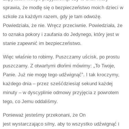
sprawia, że
modl
ę
si
ę
o bezpiecze
ń
stwo moich dzieci w
szkole za ka
ż
dym razem, gdy je tam odwo
żę
.
Powiedzia
ł
a,
ż
e
nie. Wr
ę
cz przeciwnie. Powiedzia
ł
a,
ż
e
to oznaka pokory i zaufania do Jedynego, kt
ó
ry jest w
stanie zapewni
ć
im bezpiecze
ń
stwo.
Więc właśnie to robimy. Puszczamy uścisk, po prostu
puszczamy. Z otwartymi dłońmi mówimy: „To Twoje,
Panie. Już nie mogę tego udźwignąć”. I tak kroczymy,
każdego dnia – przez sześćdziesiąt sekund każdej
minuty – w dyscyplinie odmowy przyjęcia z powrotem
tego, co Jemu oddaliśmy.
Ponieważ jesteśmy przekonani, że On
jest wystarczająco silny, aby to wszystko udźwignąć i