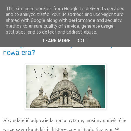
This site uses cookies from Google to deliver its services
and to analyze traffic. Your IP address and user-agent are
shared with Google along with performance and security
metrics to ensure quality of service, generate usage
statistics, and to detect and address abuse.
czwartek, października 31, 2019
LEARN MORE
GOT IT
Ewangeliczni chrześcijanie i katolicy:
nowa era?
Aby udzielić odpowiedzi na to pytanie, musimy umieścić je
w szerszym kontekście historycznym i teologicznym. W