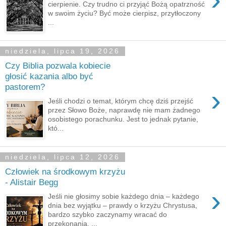
cierpienie. Czy trudno ci przyjąć Bożą opatrzność
w swoim życiu? Być może cierpisz, przytłoczony
...
niedziela, lipca 19, 2026
Czy Biblia pozwala kobiecie
głosić kazania albo być
pastorem?
›
Jeśli chodzi o temat, którym chcę dziś przejść
przez Słowo Boże, naprawdę nie mam żadnego
osobistego porachunku. Jest to jednak pytanie,
któ...
niedziela, lipca 12, 2026
Człowiek na środkowym krzyżu
- Alistair Begg
›
Jeśli nie głosimy sobie każdego dnia – każdego
dnia bez wyjątku – prawdy o krzyżu Chrystusa,
bardzo szybko zaczynamy wracać do
przekonania, ...