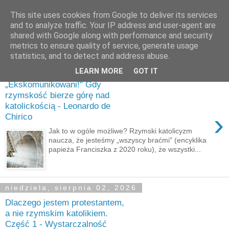
This site uses cookies from Google to deliver its services
and to analyze traffic. Your IP address and user-agent are
shared with Google along with performance and security
metrics to ensure quality of service, generate usage
statistics, and to detect and address abuse.
poniedziałek, sierpnia 03, 2026
LEARN MORE
GOT IT
„Ekskomunikowani!" Gdy
rzymskość bierze górę nad
katolickością - Leonardo de
›
Chirico
Jak to w ogóle możliwe? Rzymski katolicyzm
naucza, że jesteśmy „wszyscy braćmi" (encyklika
papieża Franciszka z 2020 roku), że wszystki...
niedziela, sierpnia 02, 2026
Dlaczego jestem protestantem,
a nie rzymskim katolikiem.
Część 1 - Wystarczalność