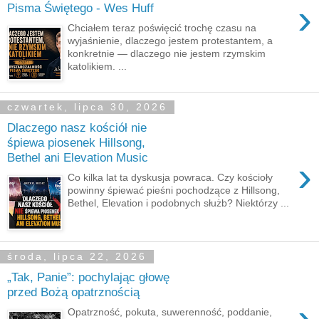
›
Pisma Świętego - Wes Huff
Chciałem teraz poświęcić trochę czasu na
wyjaśnienie, dlaczego jestem protestantem, a
konkretnie — dlaczego nie jestem rzymskim
katolikiem. ...
czwartek, lipca 30, 2026
Dlaczego nasz kościół nie
śpiewa piosenek Hillsong,
Bethel ani Elevation Music
›
Co kilka lat ta dyskusja powraca. Czy kościoły
powinny śpiewać pieśni pochodzące z Hillsong,
Bethel, Elevation i podobnych służb? Niektórzy ...
środa, lipca 22, 2026
„Tak, Panie”: pochylając głowę
przed Bożą opatrznością
›
Opatrzność, pokuta, suwerenność, poddanie,