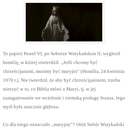
To papież Paweł VI, po Soborze Watykańskim II, wygłosił
homilię, w której stwierdził: „Jeśli chcemy być
chrześcijanami, musimy być maryjni” (Homilia, 24 kwietnia
1970 r.). Nie twierdził, że aby być chrześcijaninem, trzeba
wierzyć w to, co Biblia mówi o Maryi, tj. w jej
zaangażowanie we wcielenie i ziemską posługę Jezusa. Jego
myśl była znacznie głębsza.
Co dla niego oznaczało „maryjny”? Otóż Sobór Watykański