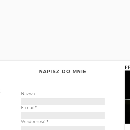
P
NAPISZ DO MNIE
z
r
Nazwa
e
E-mail
*
Wiadomość
*