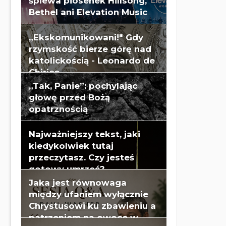
śpiewa piosenek Hillsong,
Bethel ani Elevation Music
„Ekskomunikowani!" Gdy
rzymskość bierze górę nad
katolickością - Leonardo de
Chirico
„Tak, Panie”: pochylając
głowę przed Bożą
opatrznością
Najważniejszy tekst, jaki
kiedykolwiek tutaj
przeczytasz. Czy jesteś
gotowy umrzeć?
Jaka jest równowaga
między ufaniem wyłącznie
Chrystusowi ku zbawieniu a
patrzeniem na owoce w