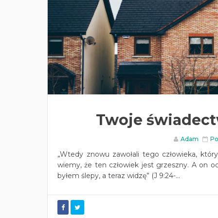
Twoje świadect
Adam
Po
„Wtedy znowu zawołali tego człowieka, który
wiemy, że ten człowiek jest grzeszny. A on od
byłem ślepy, a teraz widzę” (J 9:24-...