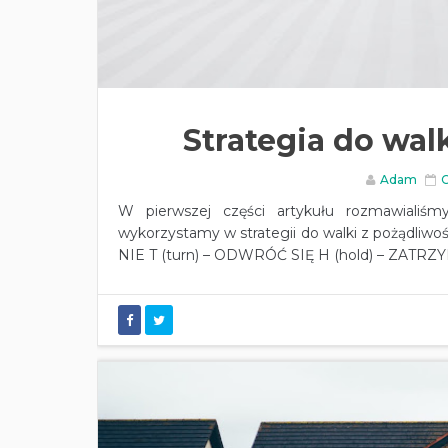
Strategia do walk
Adam
C
W pierwszej części artykułu rozmawialiś
wykorzystamy w strategii do walki z pożądliwo
NIE T (turn) – ODWRÓĆ SIĘ H (hold) – ZATRZYM