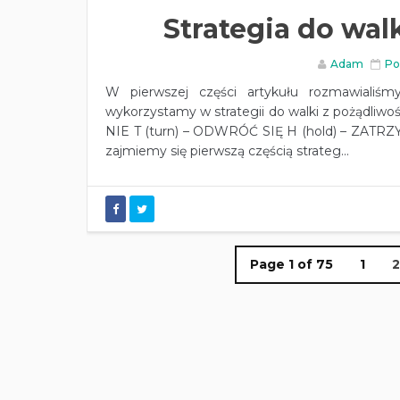
Strategia do walk
Adam
Po
W pierwszej części artykułu rozmawialiś
wykorzystamy w strategii do walki z pożądliwo
NIE T (turn) – ODWRÓĆ SIĘ H (hold) – ZATRZY
zajmiemy się pierwszą częścią strateg...
Page 1 of 75
1
2