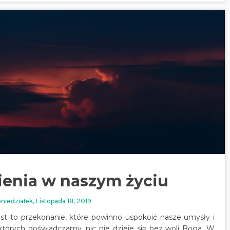
pienia w naszym życiu
niedziałek, Listopada 18, 2019
st to przekonanie, które powinno uspokoić nasze umysły i
których doświadczamy, nic nie dzieje się bez woli Boga. W