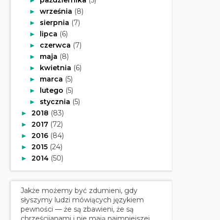
września
(8)
►
sierpnia
(7)
►
lipca
(6)
►
czerwca
(7)
►
maja
(8)
►
kwietnia
(6)
►
marca
(5)
►
lutego
(5)
►
stycznia
(5)
►
2018
(83)
►
2017
(72)
►
2016
(84)
►
2015
(24)
►
2014
(50)
►
Jakże możemy być zdumieni, gdy
słyszymy ludzi mówiących językiem
pewności — że są zbawieni, że są
chrześcijanami i nie mają najmniejszej