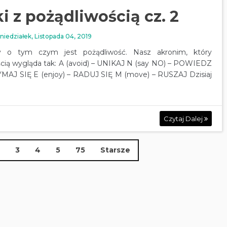
i z pożądliwością cz. 2
niedziałek, Listopada 04, 2019
my o tym czym jest pożądliwość. Nasz akronim, który
ścią wygląda tak: A (avoid) – UNIKAJ N (say NO) – POWIEDZ
MAJ SIĘ E (enjoy) – RADUJ SIĘ M (move) – RUSZAJ Dzisiaj
Czytaj Dalej
3
4
5
75
Starsze