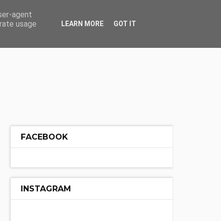
ÓŁ
INNE
user-agent
erate usage
LEARN MORE
GOT IT
FACEBOOK
INSTAGRAM