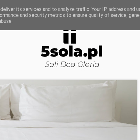
ROWA NAUKA
DOJRZAŁOŚĆ DUCHOWA
KOŚCI
eliver its services and to analyze traffic. Your IP address and 
ormance and security metrics to ensure quality of service, gen
abuse.