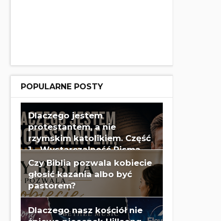
POPULARNE POSTY
Dlaczego jestem
protestantem, a nie
rzymskim katolikiem. Część
1 - Wystarczalność Pisma
Świętego - Wes Huff
Czy Biblia pozwala kobiecie
głosić kazania albo być
pastorem?
Dlaczego nasz kościół nie