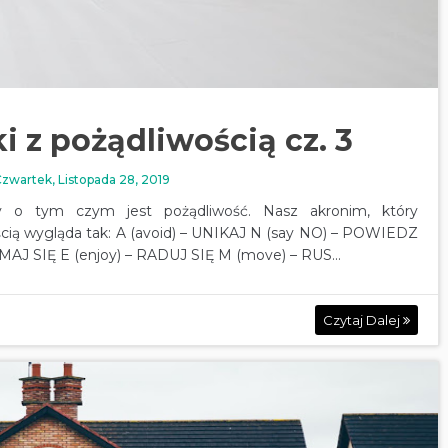
i z pożądliwością cz. 3
zwartek, Listopada 28, 2019
my o tym czym jest pożądliwość. Nasz akronim, który
ścią wygląda tak: A (avoid) – UNIKAJ N (say NO) – POWIEDZ
AJ SIĘ E (enjoy) – RADUJ SIĘ M (move) – RUS...
Czytaj Dalej