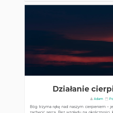
Działanie cier
Adam
Po
Bóg trzyma rękę nad naszym cierpieniem – je
zachęcić serca. Bez względu na okoliczności, 