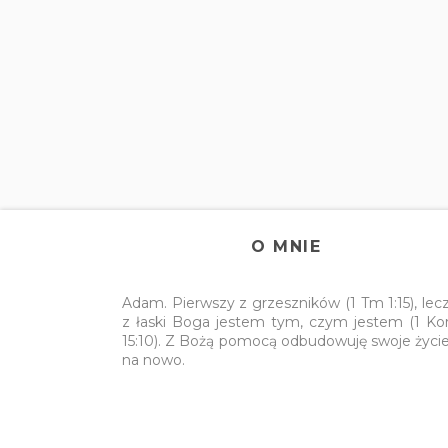
O MNIE
Adam. Pierwszy z grzeszników (1 Tm 1:15), lec
z łaski Boga jestem tym, czym jestem (1 Ko
15:10). Z Bożą pomocą odbudowuję swoje życi
na nowo.