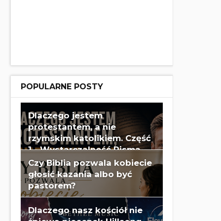
POPULARNE POSTY
Dlaczego jestem
protestantem, a nie
rzymskim katolikiem. Część
1 - Wystarczalność Pisma
Świętego - Wes Huff
Czy Biblia pozwala kobiecie
głosić kazania albo być
pastorem?
Dlaczego nasz kościół nie