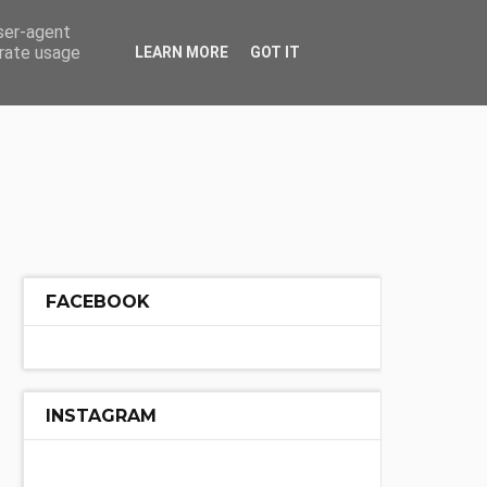
ÓŁ
INNE
user-agent
erate usage
LEARN MORE
GOT IT
FACEBOOK
INSTAGRAM