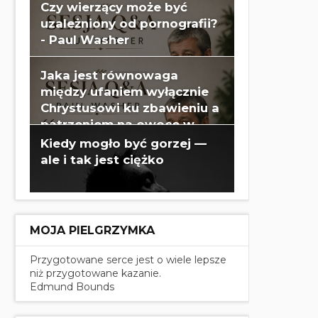
Czy wierzący może być
uzależniony od pornografii?
- Paul Washer
Jaka jest równowaga
między ufaniem wyłącznie
Chrystusowi ku zbawieniu a
patrzeniem na owoce w
swoim życiu? - Paul Washer
Kiedy mogło być gorzej —
ale i tak jest ciężko
MOJA PIELGRZYMKA
Przygotowane serce jest o wiele lepsze
niż przygotowane kazanie.
Edmund Bounds