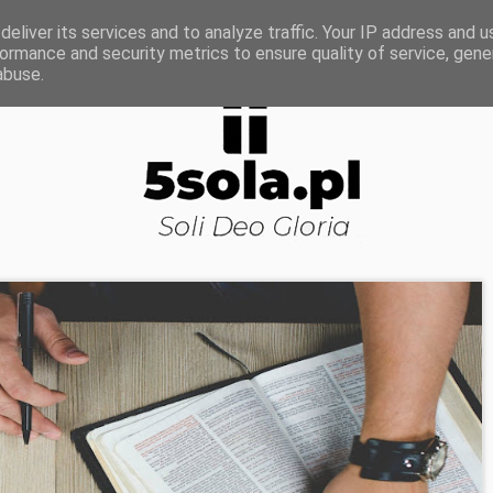
ROWA NAUKA
DOJRZAŁOŚĆ DUCHOWA
KOŚCI
eliver its services and to analyze traffic. Your IP address and 
ormance and security metrics to ensure quality of service, gen
abuse.