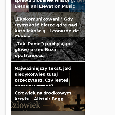
śpiewa piosenek Hillsong,
Bethel ani Elevation Music
„Ekskomunikowani!" Gdy
rzymskość bierze górę nad
katolickością - Leonardo de
Chirico
„Tak, Panie”: pochylając
głowę przed Bożą
opatrznością
Najważniejszy tekst, jaki
kiedykolwiek tutaj
przeczytasz. Czy jesteś
gotowy umrzeć?
Człowiek na środkowym
krzyżu - Alistair Begg