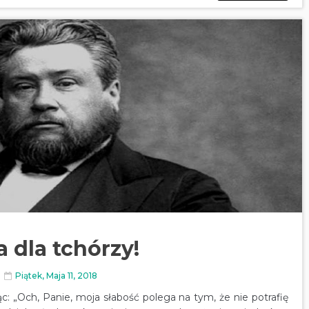
 dla tchórzy!
Piątek, Maja 11, 2018
c: „Och, Panie, moja słabość polega na tym, że nie potrafię