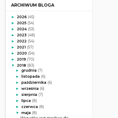
ARCHIWUM BLOGA
2026
(45)
►
2025
(54)
►
2024
(53)
►
2023
(48)
►
2022
(54)
►
2021
(57)
►
2020
(54)
►
2019
(70)
►
2018
(83)
▼
grudnia
(7)
►
listopada
(6)
►
października
(6)
►
września
(6)
►
sierpnia
(7)
►
lipca
(8)
►
czerwca
(8)
►
maja
(8)
▼
Wszystko jest możliwe dla