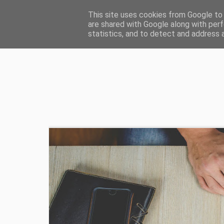
HOME
ŻYCIE CHRZEŚCIJAŃSKIE
ZD
This site uses cookies from Google to d
are shared with Google along with perf
statistics, and to detect and address 