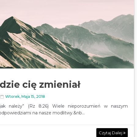
dzie cię zmieniał
Wtorek, Maja 15, 2018
 jak należy” (Rz 8:26) Wiele nieporozumień w naszym
odpowiedziami na nasze modlitwy.&nb...
Czytaj Dalej