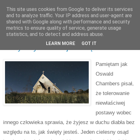
This site uses cookies from Google to deliver its services
and to analyze traffic. Your IP address and user-agent are
shared with Google along with performance and security
metrics to ensure quality of service, generate usage
statistics, and to detect and address abuse.
piątek, marca 28, 2025
LEARN MORE
GOT IT
Kiedy inny chrześcijanin cię rani ...
Pamiętam jak
Oswald
Chambers pisał,
że tolerowanie
niewłaściwej
postawy wobec
innego człowieka sprawia, że żyjesz w duchu diabła bez
względu na to, jak święty jesteś. Jeden cielesny osąd