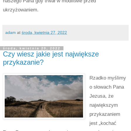
naszego Pana gdy trwał w modlitwie przed
ukrzyżowaniem.
adam
at
środa, kwietnia 27, 2022
środa, kwietnia 20, 2022
Czy wiesz jakie jest największe
przykazanie?
Rzadko myślimy
o słowach Pana
Jezusa, że
największym
przykazaniem
jest „kochać