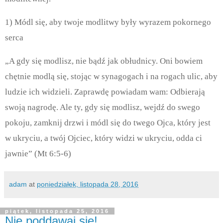
1) Módl się, aby twoje modlitwy były wyrazem pokornego
serca
„A gdy się modlisz, nie bądź jak obłudnicy. Oni bowiem
chętnie modlą się, stojąc w synagogach i na rogach ulic, aby
ludzie ich widzieli. Zaprawdę powiadam wam: Odbierają
swoją nagrodę. Ale ty, gdy się modlisz, wejdź do swego
pokoju, zamknij drzwi i módl się do twego Ojca, który jest
w ukryciu, a twój Ojciec, który widzi w ukryciu, odda ci
jawnie” (Mt 6:5-6)
adam
at
poniedziałek, listopada 28, 2016
piątek, listopada 25, 2016
Nie poddawaj się!