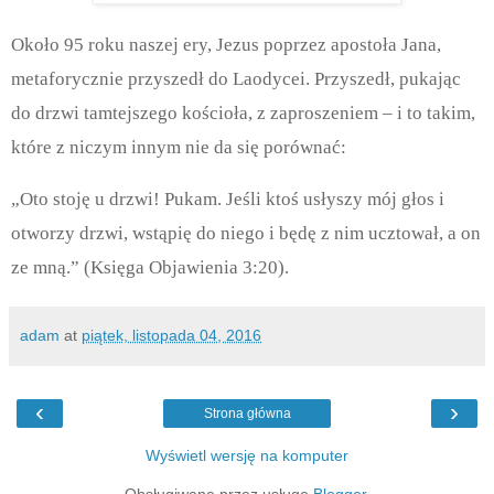
Około 95 roku naszej ery, Jezus poprzez apostoła Jana,
metaforycznie przyszedł do Laodycei. Przyszedł, pukając
do drzwi tamtejszego kościoła, z zaproszeniem – i to takim,
które z niczym innym nie da się porównać:
„Oto stoję u drzwi! Pukam. Jeśli ktoś usłyszy mój głos i
otworzy drzwi, wstąpię do niego i będę z nim ucztował, a on
ze mną.” (Księga Objawienia 3:20).
adam
at
piątek, listopada 04, 2016
‹
›
Strona główna
Wyświetl wersję na komputer
Obsługiwane przez usługę
Blogger
.