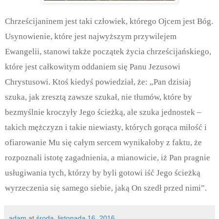
Chrześcijaninem jest taki człowiek, którego Ojcem jest Bóg.
Usynowienie, które jest najwyższym przywilejem
Ewangelii, stanowi także początek życia chrześcijańskiego,
które jest całkowitym oddaniem się Panu Jezusowi
Chrystusowi.
Ktoś kiedyś powiedział, że: „Pan dzisiaj
szuka, jak zresztą zawsze szukał, nie tłumów, które by
bezmyślnie kroczyły Jego ścieżką, ale szuka jednostek –
takich mężczyzn i takie niewiasty, których gorąca miłość i
ofiarowanie Mu się całym sercem wynikałoby z faktu, że
rozpoznali istotę zagadnienia, a mianowicie, iż Pan pragnie
usługiwania tych, którzy by byli gotowi iść Jego ścieżką
wyrzeczenia się samego siebie, jaką On szedł przed nimi”.
adam
at
środa, listopada 16, 2016