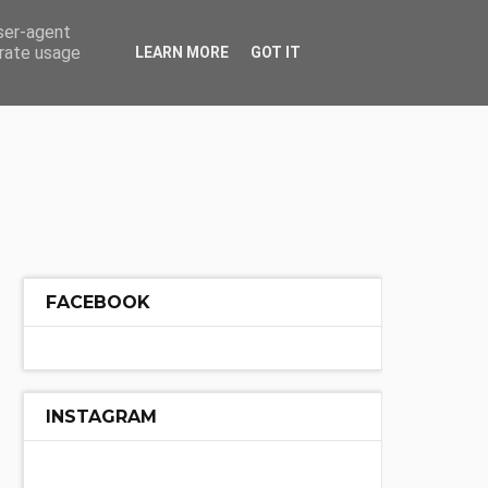
ÓŁ
INNE
user-agent
erate usage
LEARN MORE
GOT IT
FACEBOOK
INSTAGRAM