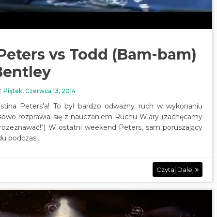
 Peters vs Todd (Bam-bam)
Bentley
Piątek, Czerwca 13, 2014
stina Peters'a! To był bardzo odważny ruch w wykonaniu
isowo rozprawia się z nauczaniem Ruchu Wiary (zachęcamy
rozeznawać!") W ostatni weekend Peters, sam poruszający
du podczas...
Czytaj Dalej