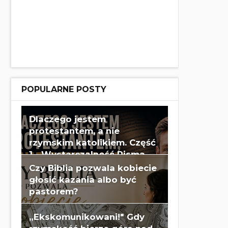
POPULARNE POSTY
Dlaczego jestem
protestantem, a nie
rzymskim katolikiem. Część
1 - Wystarczalność Pisma
Świętego - Wes Huff
Czy Biblia pozwala kobiecie
głosić kazania albo być
pastorem?
„Ekskomunikowani!" Gdy