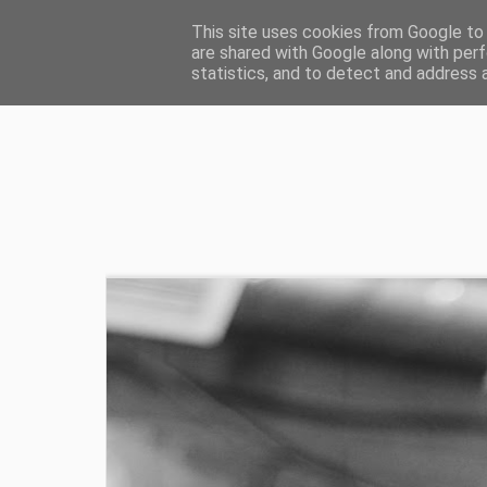
HOME
ŻYCIE CHRZEŚCIJAŃSKIE
ZD
This site uses cookies from Google to d
are shared with Google along with perf
statistics, and to detect and address 