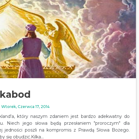
Ikabod
Wtorek, Czerwca 17, 2014
land'a, który naszym zdaniem jest bardzo adekwatny do
ju. Niech jego słowa będą przesłaniem "proroczym" dla
ej jedności poszli na kompromis z Prawdą Słowa Bożego.
y się obudzić.Kilka...