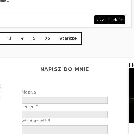
la...
Czytaj Dalej
3
4
5
75
Starsze
P
NAPISZ DO MNIE
z
r
Nazwa
e
E-mail
*
Wiadomość
*