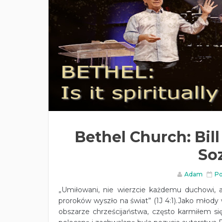
Bethel Church: Bill
So
Adam
Po
„Umiłowani, nie wierzcie każdemu duchowi, a
proroków wyszło na świat” (1J 4:1).Jako młody
obszarze chrześcijaństwa, często karmiłem si