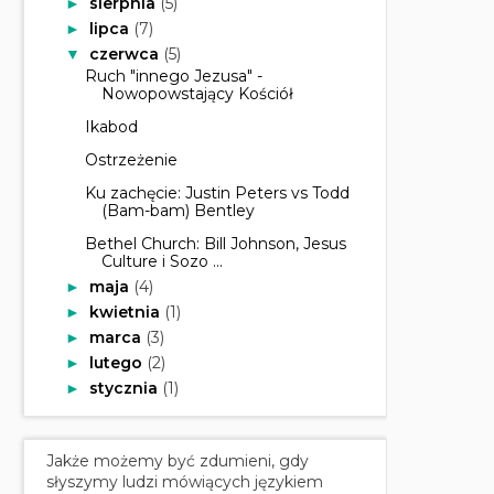
sierpnia
(5)
►
lipca
(7)
►
czerwca
(5)
▼
Ruch "innego Jezusa" -
Nowopowstający Kościół
Ikabod
Ostrzeżenie
Ku zachęcie: Justin Peters vs Todd
(Bam-bam) Bentley
Bethel Church: Bill Johnson, Jesus
Culture i Sozo ...
maja
(4)
►
kwietnia
(1)
►
marca
(3)
►
lutego
(2)
►
stycznia
(1)
►
Jakże możemy być zdumieni, gdy
słyszymy ludzi mówiących językiem