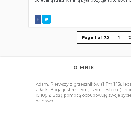
polecaną i zachwalaną była pozycja autorstwa Bil
Page 1 of 75
1
2
O MNIE
Adam. Pierwszy z grzeszników (1 Tm 1:15), lec
z łaski Boga jestem tym, czym jestem (1 Ko
15:10). Z Bożą pomocą odbudowuję swoje życi
na nowo.