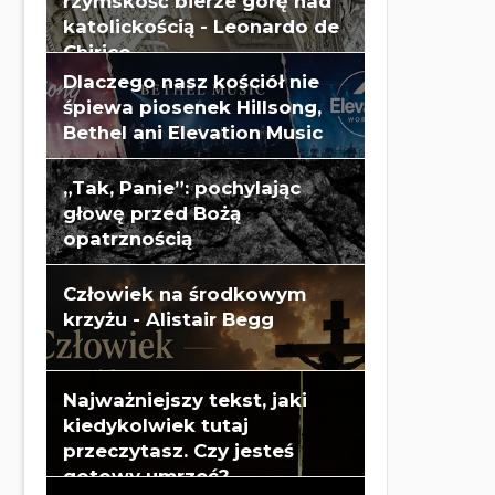
rzymskość bierze górę nad
katolickością - Leonardo de
Chirico
Dlaczego nasz kościół nie
śpiewa piosenek Hillsong,
Bethel ani Elevation Music
„Tak, Panie”: pochylając
głowę przed Bożą
opatrznością
Człowiek na środkowym
krzyżu - Alistair Begg
Najważniejszy tekst, jaki
kiedykolwiek tutaj
przeczytasz. Czy jesteś
gotowy umrzeć?