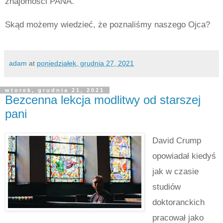
znajomości PANA.
Skąd możemy wiedzieć, że poznaliśmy naszego Ojca?
adam
at
poniedziałek, grudnia 27, 2021
wtorek, grudnia 21, 2021
Bezcenna lekcja modlitwy od starszej
pani
David Crump
opowiadał kiedyś
jak w czasie
studiów
doktoranckich
pracował jako