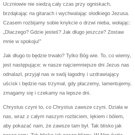
Uczniowie nie siedzą cały czas przy ogniskach,
brzdąkając na gitarach i wychwalając słodkiego Jezusa.
Czasem rozbijamy sobie knykcie o drzwi nieba, wołając:
„Dlaczego? Gdzie jesteś? Jak długo jeszcze? Zostaw
mnie w spokoju!”
Jak długo to będzie trwało? Tylko Bóg wie. To, co wiemy,
jest następujące: w nasze najciemniejsze dni Jezus nas
odnalazł, przyjął nas w swój łagodny i uzdrawiający
uścisk i będzie nas trzymał, gdy płaczemy, lamentujemy,
zmagamy się i czekamy na lepsze dni.
Chrystus czyni to, co Chrystus zawsze czyni. Działa w
nas, wraz z całym naszym rozbiciem, lękiem i bólem,
aby pokazać nam, że zawsze tam był. Tak blisko jak
nasze rany. Tak blisko jak nasze blizny. W Nim świta