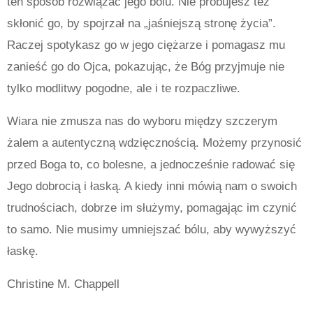
ten sposób rozwiązać jego bólu. Nie próbujesz też
skłonić go, by spojrzał na „jaśniejszą stronę życia”.
Raczej spotykasz go w jego ciężarze i pomagasz mu
zanieść go do Ojca, pokazując, że Bóg przyjmuje nie
tylko modlitwy pogodne, ale i te rozpaczliwe.
Wiara nie zmusza nas do wyboru między szczerym
żalem a autentyczną wdzięcznością. Możemy przynosić
przed Boga to, co bolesne, a jednocześnie radować się
Jego dobrocią i łaską. A kiedy inni mówią nam o swoich
trudnościach, dobrze im służymy, pomagając im czynić
to samo. Nie musimy umniejszać bólu, aby wywyższyć
łaskę.
Christine M. Chappell