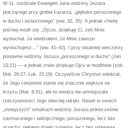
W 11. rozdziale Ewangelii Jana widzimy Jezusa
płaczącego przy grobie Łazarza, „głęboko poruszonego
w duchu i wzburzonego” (ww. 32, 35). A jednak chwilę
później modli się: „Ojcze, dziękuję Ci, żeś Mnie
wysłuchał. Ja wiedziałem, że Mnie zawsze
wysłuchujesz…” (ww. 41–42). I przy ostatniej wieczerzy
ponownie widzimy Jezusa „poruszonego w duchu” (Jan
13:21) — a jednak znów dziękuje Ojcu w modlitwie (zob.
Mat. 26:27; Łuk. 22:19). Oczywiście Chrystus wiedział,
że Jego cierpienie stanie się znacznie większe na
krzyżu (Mar. 8:31), ale ta wiedza nie umniejszała
rzeczywistości Jego obecnej udręki. Nawet w swoich
„mniejszych” smutkach widzimy Jezusa jednocześnie
zasmuconego i wdzięcznego; poruszonego, lecz bez
grzechu; pełnego dziękczynienia, lecz bez udawania.