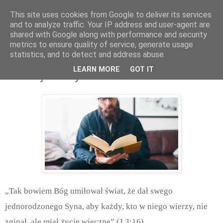
This site uses cookies from Google to deliver its services
and to analyze traffic. Your IP address and user-agent are
shared with Google along with performance and security
metrics to ensure quality of service, generate usage
statistics, and to detect and address abuse.
środa, sierpnia 29, 2018
LEARN MORE
GOT IT
Definicja wiary
„Tak bowiem Bóg umiłował świat, że dał swego
jednorodzonego Syna, aby każdy, kto w niego wierzy, nie
zginął, ale miał życie wieczne” (J 3:16).