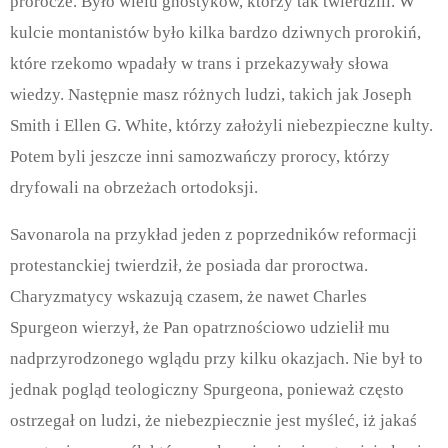
prorocze. Było wielu gnostyków, którzy tak twierdzili. W
kulcie montanistów było kilka bardzo dziwnych prorokiń,
które rzekomo wpadały w trans i przekazywały słowa
wiedzy. Następnie masz różnych ludzi, takich jak Joseph
Smith i Ellen G. White, którzy założyli niebezpieczne kulty.
Potem byli jeszcze inni samozwańczy prorocy, którzy
dryfowali na obrzeżach ortodoksji.
Savonarola na przykład jeden z poprzedników reformacji
protestanckiej twierdził, że posiada dar proroctwa.
Charyzmatycy wskazują czasem, że nawet Charles
Spurgeon wierzył, że Pan opatrznościowo udzielił mu
nadprzyrodzonego wglądu przy kilku okazjach. Nie był to
jednak pogląd teologiczny Spurgeona, ponieważ często
ostrzegał on ludzi, że niebezpiecznie jest myśleć, iż jakaś