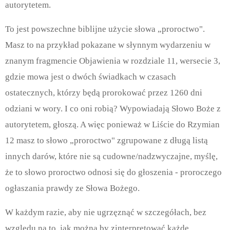
autorytetem.
To jest powszechne biblijne użycie słowa „proroctwo".
Masz to na przykład pokazane w słynnym wydarzeniu w
znanym fragmencie Objawienia w rozdziale 11, wersecie 3,
gdzie mowa jest o dwóch świadkach w czasach
ostatecznych, którzy będą prorokować przez 1260 dni
odziani w wory. I co oni robią? Wypowiadają Słowo Boże z
autorytetem, głoszą. A więc ponieważ w Liście do Rzymian
12 masz to słowo „proroctwo" zgrupowane z długą listą
innych darów, które nie są cudowne/nadzwyczajne, myślę,
że to słowo proroctwo odnosi się do głoszenia - proroczego
ogłaszania prawdy ze Słowa Bożego.
W każdym razie, aby nie ugrzęznąć w szczegółach, bez
względu na to, jak można by zinterpretować każde