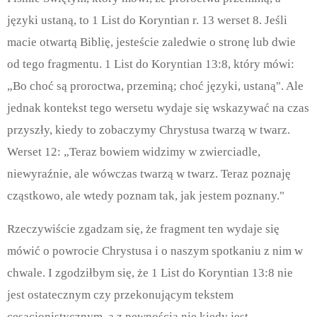
języki ustaną, to 1 List do Koryntian r. 13 werset 8. Jeśli
macie otwartą Biblię, jesteście zaledwie o stronę lub dwie
od tego fragmentu. 1 List do Koryntian 13:8, który mówi:
„Bo choć są proroctwa, przeminą; choć języki, ustaną". Ale
jednak kontekst tego wersetu wydaje się wskazywać na czas
przyszły, kiedy to zobaczymy Chrystusa twarzą w twarz.
Werset 12: „Teraz bowiem widzimy w zwierciadle,
niewyraźnie, ale wówczas twarzą w twarz. Teraz poznaję
cząstkowo, ale wtedy poznam tak, jak jestem poznany."
Rzeczywiście zgadzam się, że fragment ten wydaje się
mówić o powrocie Chrystusa i o naszym spotkaniu z nim w
chwale. I zgodziłbym się, że 1 List do Koryntian 13:8 nie
jest ostatecznym czy przekonującym tekstem
cesacjonistycznym, a z pewnością nie kiedy jest