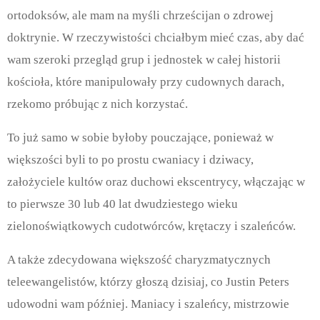
ortodoksów, ale mam na myśli chrześcijan o zdrowej
doktrynie. W rzeczywistości chciałbym mieć czas, aby dać
wam szeroki przegląd grup i jednostek w całej historii
kościoła, które manipulowały przy cudownych darach,
rzekomo próbując z nich korzystać.
To już samo w sobie byłoby pouczające, ponieważ w
większości byli to po prostu cwaniacy i dziwacy,
założyciele kultów oraz duchowi ekscentrycy, włączając w
to pierwsze 30 lub 40 lat dwudziestego wieku
zielonoświątkowych cudotwórców, krętaczy i szaleńców.
A także zdecydowana większość charyzmatycznych
teleewangelistów, którzy głoszą dzisiaj, co Justin Peters
udowodni wam później. Maniacy i szaleńcy, mistrzowie