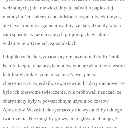
widzialnych, jak i niewidzialnych, mówili o papieskiej
nieomylności, sukcesji apostolskiej i czymkolwiek innym,
ale nawet oni nie argumentowaliby, że dary działały w taki
sam sposób i w takich samych proporcjach, w jakich
widzimy je w Dziejach Apostolskich.
I dopóki ruch charyzmatyczny nie przeniknął do Kościoła
Katolickiego, to na przykład mówienie językami było wśród
katolików praktycznie nieznane. Nawet pierwsi
charyzmatycy twierdzili, że „przywrócili" dary duchowe. To
było ich pierwotne twierdzenie. Nie próbowali nauczać, że
charyzmaty były w powszechnym użyciu od czasów
Apostołów. Wcześni charyzmatycy nie wysunęliby takiego
twierdzenia. Nie mogliby go wysunąć głównie dlatego, że
prostą kwestią historycznego faktu było to, że te dary nie