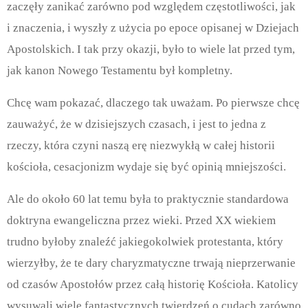
zaczęły zanikać zarówno pod względem częstotliwości, jak
i znaczenia, i wyszły z użycia po epoce opisanej w Dziejach
Apostolskich. I tak przy okazji, było to wiele lat przed tym,
jak kanon Nowego Testamentu był kompletny.
Chcę wam pokazać, dlaczego tak uważam. Po pierwsze chcę
zauważyć, że w dzisiejszych czasach, i jest to jedna z
rzeczy, która czyni naszą erę niezwykłą w całej historii
kościoła, cesacjonizm wydaje się być opinią mniejszości.
Ale do około 60 lat temu była to praktycznie standardowa
doktryna ewangeliczna przez wieki. Przed XX wiekiem
trudno byłoby znaleźć jakiegokolwiek protestanta, który
wierzyłby, że te dary charyzmatyczne trwają nieprzerwanie
od czasów Apostołów przez całą historię Kościoła. Katolicy
wysuwali wiele fantastycznych twierdzeń o cudach zarówno