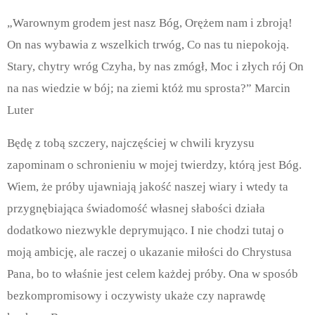
„Warownym grodem jest nasz Bóg, Orężem nam i zbroją!
On nas wybawia z wszelkich trwóg, Co nas tu niepokoją.
Stary, chytry wróg Czyha, by nas zmógł, Moc i złych rój On
na nas wiedzie w bój; na ziemi któż mu sprosta?” Marcin
Luter
Będę z tobą szczery, najczęściej w chwili kryzysu
zapominam o schronieniu w mojej twierdzy, którą jest Bóg.
Wiem, że próby ujawniają jakość naszej wiary i wtedy ta
przygnębiająca świadomość własnej słabości działa
dodatkowo niezwykle deprymująco. I nie chodzi tutaj o
moją ambicję, ale raczej o ukazanie miłości do Chrystusa
Pana, bo to właśnie jest celem każdej próby. Ona w sposób
bezkompromisowy i oczywisty ukaże czy naprawdę