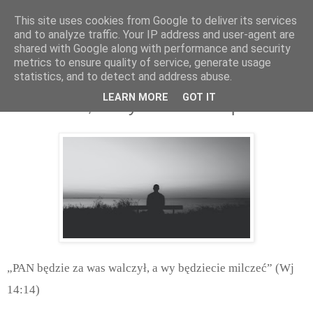
This site uses cookies from Google to deliver its services
and to analyze traffic. Your IP address and user-agent are
shared with Google along with performance and security
metrics to ensure quality of service, generate usage
statistics, and to detect and address abuse.
czwartek, maja 07, 2020
LEARN MORE
GOT IT
O zaufaniu, nie tylko w czasie pandemii
„PAN będzie za was walczył, a wy będziecie milczeć” (Wj
14:14)