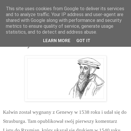
This site uses cookies from Google to deliver its services
and to analyze traffic. Your IP address and user-agent are
shared with Google along with performance and security
metrics to ensure quality of service, generate usage
statistics, and to detect and address abuse.
poniedziałek, maja 11, 2020
LEARN MORE
GOT IT
Utracony list i inne oblicze Jana Kalwina
Kalwin został wygnany z Genewy w 1538 roku i udał się do
Strasburga. Tam opublikował swój pierwszy komentarz
Listu do Rzymian, który ukazał się drukiem w 1540 roku.