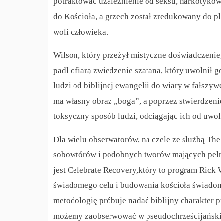
potraktować uzależnienie od seksu, narkotyków
do Kościoła, a grzech został zredukowany do p
woli człowieka.
Wilson, który przeżył mistyczne doświadczenie,
padł ofiarą zwiedzenie szatana, który uwolnił 
ludzi od biblijnej ewangelii do wiary w fałszyw
ma własny obraz „boga”, a poprzez stwierdzeni
toksyczny sposób ludzi, odciągając ich od uwoln
Dla wielu obserwatorów, na czele ze służbą The
sobowtórów i podobnych tworów mających pełni
jest Celebrate Recovery,który to program Rick W
świadomego celu i budowania kościoła świado
metodologię próbuje nadać biblijny charakter 
możemy zaobserwować w pseudochrześcijańskim