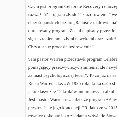
Czym jest program Celebrate Recovery i dlacze
rozważań? Program „Radość z uzdrowienia” wedł
chrześcijańskich brzmi: „Radość z uzdrowienia”
opracowany program.
Został napisany przez J
się ze zranieniami, złymi nawykami oraz uzależ
Chrystusa w procesie uzdrowienia”.
Sam pastor Warren przedstawił program Celebr
pomagający przezwyciężyć zranienia, złe nawyk
zamiast psychologicznej teorii”.
To co już na s
Ricka Warrena, że: „W 1935 roku kilka osób sfo
jako klasyczne 12 kroków anonimowych alkoho
Jeśli pastor Warren rozsądził, że program AA je
przyjrzeć się jego koncepcji CR.
Jako że w 2015
również dokonać jego zbadania w świetle Słow