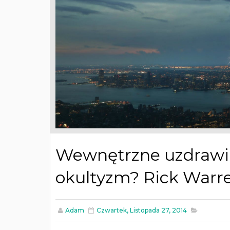
Wewnętrzne uzdrawian
okultyzm? Rick Warren
Adam
Czwartek, Listopada 27, 2014