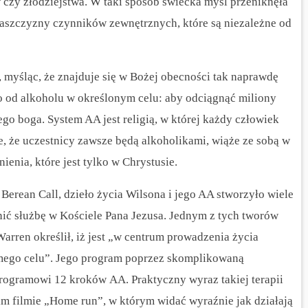
 czy złodziejstwa. W taki sposób świecka myśl przeniknęła
łaszczyzny czynników zewnętrznych, które są niezależne od
 myśląc, że znajduje się w Bożej obecności tak naprawdę
go od alkoholu w określonym celu: aby odciągnąć miliony
ego boga. System AA jest religią, w której każdy człowiek
e, że uczestnicy zawsze będą alkoholikami, wiąże ze sobą w
ienia, które jest tylko w Chrystusie.
 Berean Call, dzieło życia Wilsona i jego AA stworzyło wiele
ć służbę w Kościele Pana Jezusa.
Jednym z tych tworów
arren określił, iż jest „w centrum prowadzenia życia
mego celu”. Jego program poprzez skomplikowaną
programowi 12 kroków AA. Praktyczny wyraz takiej terapii
 filmie „Home run”, w którym widać wyraźnie jak działają