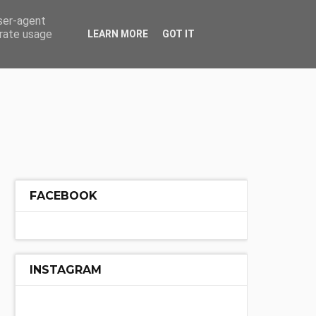
ÓŁ
INNE
user-agent
erate usage
LEARN MORE
GOT IT
FACEBOOK
INSTAGRAM