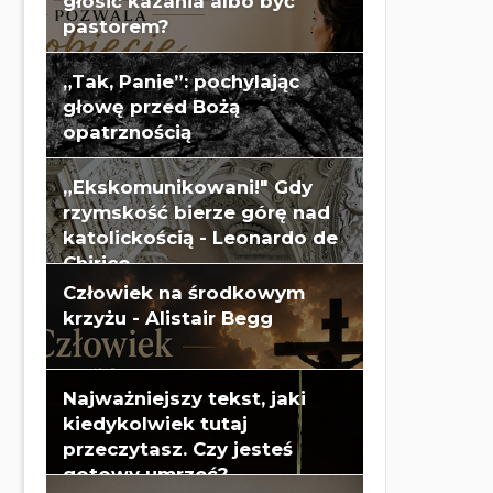
głosić kazania albo być
pastorem?
„Tak, Panie”: pochylając
głowę przed Bożą
opatrznością
„Ekskomunikowani!" Gdy
rzymskość bierze górę nad
katolickością - Leonardo de
Chirico
Człowiek na środkowym
krzyżu - Alistair Begg
Najważniejszy tekst, jaki
kiedykolwiek tutaj
przeczytasz. Czy jesteś
gotowy umrzeć?