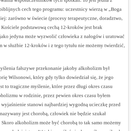
nia współuczestników tych spotkań. To jest jedna z
ybiblijnych cech tego programu: uczestnicy wierzą w „Boga
ej: zarówno w świecie (procesy terapeutyczne, doradztwo,
i w Kościele podstawową cechą 12-kroków jest brak
 jako jedyna może wyzwolić człowieka z nałogów i uratować
em w służbie 12-kroków i z tego tytułu nie możemy twierdzić,
yślenia fałszywe przekonanie jakoby alkoholizm był
rię Wilsonowi, który gdy tylko dowiedział się, że jego
st to tragiczne myślenie, które przez długi okres czasu
oholizmu w rodzinie, przez pewien okres czasu byłem
to wyjaśnienie stanowi najbardziej wygodną ucieczkę przed
azywany jest chorobą, człowiek nie będzie szukał
y! Skoro alkoholizm może być chorobą to tak samo możemy