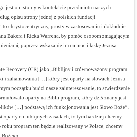
go jest on istotny w kontekście przedmiotu naszych
ug opisu strony jednej z polskich fundacji
 to chrystocentryczny, prosty w zastosowaniu i dokładnie
ohna Bakera i Ricka Warrena, by pomóc osobom zmagającym
nieniami, poprzez wskazanie im na moc i łaskę Jezusa
ate Recovery (CR) jako „Biblijny i zrównoważony program
i i zahamowania […] który jest oparty na słowach Jezusa
amym początku budzi nasze zainteresowanie, to stwierdzenie
rmułowało oparty na Biblii program, który dziś znany jest
lików […] podstawą ich funkcjonowania jest Słowo Boże”.
st oparty na biblijnych zasadach, to tym bardziej chcemy
 roku program ten będzie realizowany w Polsce, chcemy
a Bożego.