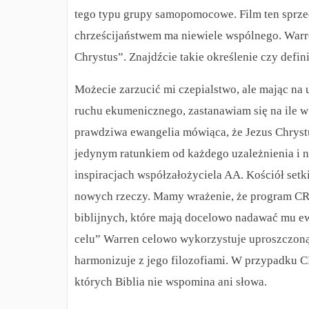
tego typu grupy samopomocowe. Film ten sprze
chrześcijaństwem ma niewiele wspólnego. Warre
Chrystus”. Znajdźcie takie określenie czy defini
Możecie zarzucić mi czepialstwo, ale mając na 
ruchu ekumenicznego, zastanawiam się na ile w
prawdziwa ewangelia mówiąca, że Jezus Chrystu
jedynym ratunkiem od każdego uzależnienia i 
inspiracjach współzałożyciela AA. Kościół setk
nowych rzeczy. Mamy wrażenie, że program CR
biblijnych, które mają docelowo nadawać mu e
celu” Warren celowo wykorzystuje uproszczoną 
harmonizuje z jego filozofiami.
W przypadku CR,
których Biblia nie wspomina ani słowa.