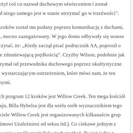
zeżył coś co nazwał duchowym oświeceniem i został
d niego samego jest w stanie utrzymać go w trzeźwości”.
2 kroków został mu podany poprzez komunikację z duchami,
tp., mocno zaangażowany.
W jego domu odbywały się seanse
czytać, że: „Kiedy zaczął pisać podręcznik AA, poprosił o
e zdumiewającą prędkością”. Czyżby Wilson, podobnie jak
trzymał od przewodnika duchowego poprzez okultystyczne
to wystarczającym ostrzeżeniem, które mówi nam, że ten
nymi.
ch program 12 kroków jest Willow Creek.
Ten mega kościół
u, Billa Hybelsa jest dla wielu osób wyznacznikiem tego
iele Willow Creek jest organizowanych kilkanaście grup
owi Uzależnieni od seksu itd.). Co ciekawe jednym z