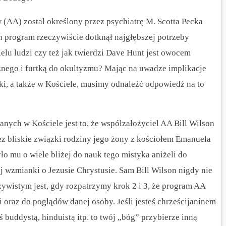
AA) został określony przez psychiatrę M. Scotta Pecka
n program rzeczywiście dotknął najgłębszej potrzeby
elu ludzi czy też jak twierdzi Dave Hunt jest owocem
znego i furtką do okultyzmu?
Mając na uwadze implikacje
ki, a także w Kościele, musimy odnaleźć odpowiedź na to
ych w Kościele jest to, że współzałożyciel AA Bill Wilson
zez bliskie związki rodziny jego żony z kościołem Emanuela
o mu o wiele bliżej do nauk tego mistyka aniżeli do
j wzmianki o Jezusie Chrystusie. Sam Bill Wilson nigdy nie
ywistym jest, gdy rozpatrzymy krok 2 i 3, że program AA
ii oraz do poglądów danej osoby. Jeśli jesteś chrześcijaninem
ś buddystą, hinduistą itp. to twój „bóg” przybierze inną