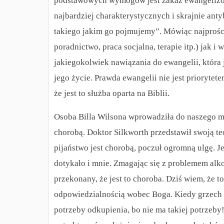
podstawowych wymogów jest zakaz ewangelizowa
najbardziej charakterystycznych i skrajnie ant
takiego jakim go pojmujemy”. Mówiąc najprości
poradnictwo, praca socjalna, terapie itp.) jak 
jakiegokolwiek nawiązania do ewangelii, która
jego życie.
Prawda ewangelii nie jest priorytet
że jest to służba oparta na Biblii.
Osoba Billa Wilsona wprowadziła do naszego m
chorobą.
Doktor Silkworth przedstawił swoją teo
pijaństwo jest chorobą, poczuł ogromną ulgę. Je
dotykało i mnie. Zmagając się z problemem alk
przekonany, że jest to choroba. Dziś wiem, że 
odpowiedzialnością wobec Boga. Kiedy grzech n
potrzeby odkupienia, bo nie ma takiej potrzeb