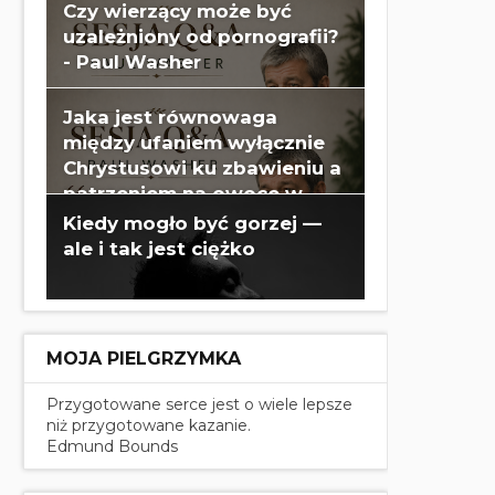
Czy wierzący może być
uzależniony od pornografii?
- Paul Washer
Jaka jest równowaga
między ufaniem wyłącznie
Chrystusowi ku zbawieniu a
patrzeniem na owoce w
swoim życiu? - Paul Washer
Kiedy mogło być gorzej —
ale i tak jest ciężko
MOJA PIELGRZYMKA
Przygotowane serce jest o wiele lepsze
niż przygotowane kazanie.
Edmund Bounds