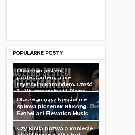
POPULARNE POSTY
Dlaczego jestem
protestantem, a nie
rzymskim katolikiem. Część
1 - Wystarczalność Pisma
Świętego - Wes Huff
Dlaczego nasz kościół nie
śpiewa piosenek Hillsong,
Bethel ani Elevation Music
Czy Biblia pozwala kobiecie