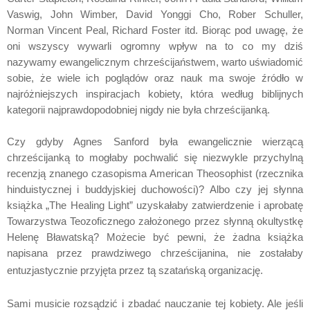
Vaswig, John Wimber, David Yonggi Cho, Rober Schuller,
Norman Vincent Peal, Richard Foster itd. Biorąc pod uwagę, że
oni wszyscy wywarli ogromny wpływ na to co my dziś
nazywamy ewangelicznym chrześcijaństwem, warto uświadomić
sobie, że wiele ich poglądów oraz nauk ma swoje źródło w
najróżniejszych inspiracjach kobiety, która według biblijnych
kategorii najprawdopodobniej nigdy nie była chrześcijanką.
Czy gdyby Agnes Sanford była ewangelicznie wierzącą
chrześcijanką to mogłaby pochwalić się niezwykle przychylną
recenzją znanego czasopisma American Theosophist (rzecznika
hinduistycznej i buddyjskiej duchowości)? Albo czy jej słynna
książka „The Healing Light” uzyskałaby zatwierdzenie i aprobatę
Towarzystwa Teozoficznego założonego przez słynną okultystkę
Helenę Bławatską? Możecie być pewni, że żadna książka
napisana przez prawdziwego chrześcijanina, nie zostałaby
entuzjastycznie przyjęta przez tą szatańską organizację.
Sami musicie rozsądzić i zbadać nauczanie tej kobiety. Ale jeśli