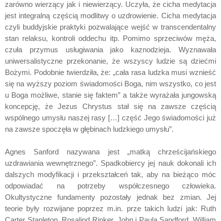
zarówno wierzący jak i niewierzący. Uczyła, że cicha medytacja
jest integralną częścią modlitwy o uzdrowienie. Cicha medytacja
czyli buddyjskie praktyki pozwalające wejść w transcendentalny
stan relaksu, kontroli oddechu itp. Pomimo sprzeciwów męża,
czuła przymus usługiwania jako kaznodzieja. Wyznawała
uniwersalistyczne przekonanie, że wszyscy ludzie są dziećmi
Bożymi. Podobnie twierdziła, że: „cała rasa ludzka musi wznieść
się na wyższy poziom świadomości Boga, nim wszystko, co jest
u Boga możliwe, stanie się faktem” a także wyrażała jungowską
koncepcję, że Jezus Chrystus stał się na zawsze częścią
wspólnego umysłu naszej rasy […] część Jego świadomości już
na zawsze spoczęła w głębinach ludzkiego umysłu”.
Agnes Sanford nazywana jest „matką chrześcijańskiego
uzdrawiania wewnętrznego”. Spadkobiercy jej nauk dokonali ich
dalszych modyfikacji i przekształceń tak, aby na bieżąco móc
odpowiadać na potrzeby współczesnego człowieka.
Okultystyczne fundamenty pozostały jednak bez zmian. Jej
teorie były rozwijane poprzez m.in. prze takich ludzi jak: Ruth
Carter Stapleton, Rosalind Rinker, John i Paula Sandford, William