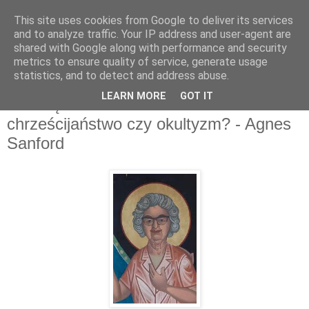
This site uses cookies from Google to deliver its services
and to analyze traffic. Your IP address and user-agent are
shared with Google along with performance and security
metrics to ensure quality of service, generate usage
statistics, and to detect and address abuse.
poniedziałek, listopada 24, 2014
LEARN MORE
GOT IT
Wewnętrzne uzdrawianie -
chrześcijaństwo czy okultyzm? - Agnes
Sanford