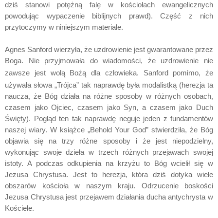
dziś stanowi potężną falę w kościołach ewangelicznych
powodując wypaczenie biblijnych prawd). Część z nich
przytoczymy w niniejszym materiale.
Agnes Sanford wierzyła, że uzdrowienie jest gwarantowane przez
Boga. Nie przyjmowała do wiadomości, że uzdrowienie nie
zawsze jest wolą Bożą dla człowieka.
Sanford pomimo, że
używała słowa „Trójca” tak naprawdę była modalistką (herezja ta
naucza, że Bóg działa na różne sposoby w różnych osobach,
czasem jako Ojciec, czasem jako Syn, a czasem jako Duch
Święty). Pogląd ten tak naprawdę neguje jeden z fundamentów
naszej wiary. W książce „Behold Your God” stwierdziła, że Bóg
objawia się na trzy różne sposoby i że jest niepodzielny,
wykonując swoje dzieła w trzech różnych przejawach swojej
istoty. A podczas odkupienia na krzyżu to Bóg wcielił się w
Jezusa Chrystusa.
Jest to herezja, która dziś dotyka wiele
obszarów kościoła w naszym kraju.
Odrzucenie boskości
Jezusa Chrystusa jest przejawem działania
ducha antychrysta w
Kościele
.