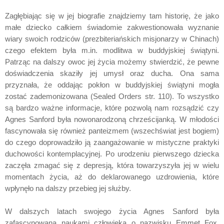
Zagłębiając się w jej biografie znajdziemy tam historię, że jako
małe dziecko całkiem świadomie zakwestionowała wyznanie
wiary swoich rodziców (prezbiteriańskich misjonarzy w Chinach)
czego efektem była m.in. modlitwa w buddyjskiej świątyni.
Patrząc na dalszy owoc jej życia możemy stwierdzić, że pewne
doświadczenia skaziły jej umysł oraz ducha. Ona sama
przyznała, że oddając pokłon w buddyjskiej świątyni mogła
zostać zademonizowana (Sealed Orders str. 110). To wszystko
są bardzo ważne informacje, które pozwolą nam rozsądzić czy
Agnes Sanford była nowonarodzoną chrześcijanką. W młodości
fascynowała się również panteizmem (wszechświat jest bogiem)
do czego doprowadziło ją zaangażowanie w mistyczne praktyki
duchowości kontemplacyjnej. Po urodzeniu pierwszego dziecka
zaczęła zmagać się z depresją, która towarzyszyła jej w wielu
momentach życia, aż do deklarowanego uzdrowienia, które
wpłynęło na dalszy przebieg jej służby.
W dalszych latach swojego życia Agnes Sanford była
zafascynowana naukami człowieka o nazwisku Emmet Fox,