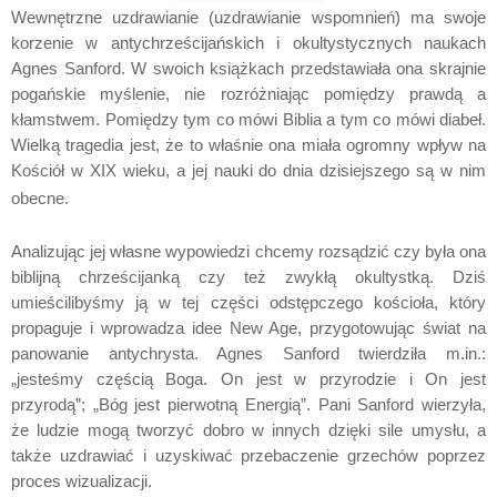
Wewnętrzne uzdrawianie (uzdrawianie wspomnień) ma swoje
korzenie w antychrześcijańskich i okultystycznych naukach
Agnes Sanford. W swoich książkach przedstawiała ona skrajnie
pogańskie myślenie, nie rozróżniając pomiędzy prawdą a
kłamstwem. Pomiędzy tym co mówi Biblia a tym co mówi diabeł.
Wielką tragedia jest, że to właśnie ona miała ogromny wpływ na
Kościół w XIX wieku, a jej nauki do dnia dzisiejszego są w nim
obecne.
Analizując jej własne wypowiedzi chcemy rozsądzić czy była ona
biblijną chrześcijanką czy też zwykłą okultystką. Dziś
umieścilibyśmy ją w tej części odstępczego kościoła, który
propaguje i wprowadza idee New Age, przygotowując świat na
panowanie antychrysta. Agnes Sanford twierdziła m.in.:
„jesteśmy częścią Boga. On jest w przyrodzie i On jest
przyrodą”; „Bóg jest pierwotną Energią”. Pani Sanford wierzyła,
że ludzie mogą tworzyć dobro w innych dzięki sile umysłu, a
także uzdrawiać i uzyskiwać przebaczenie grzechów poprzez
proces wizualizacji.