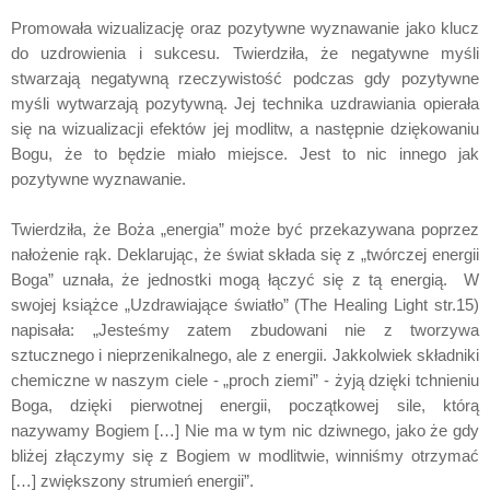
Promowała wizualizację oraz pozytywne wyznawanie jako klucz
do uzdrowienia i sukcesu. Twierdziła, że negatywne myśli
stwarzają negatywną rzeczywistość podczas gdy pozytywne
myśli wytwarzają pozytywną. Jej technika uzdrawiania opierała
się na wizualizacji efektów jej modlitw, a następnie dziękowaniu
Bogu, że to będzie miało miejsce. Jest to nic innego jak
pozytywne wyznawanie.
Twierdziła, że Boża „energia” może być przekazywana poprzez
nałożenie rąk. Deklarując, że świat składa się z „twórczej energii
Boga” uznała, że jednostki mogą łączyć się z tą energią. W
swojej książce „Uzdrawiające światło” (The Healing Light str.15)
napisała: „Jesteśmy zatem zbudowani nie z tworzywa
sztucznego i nieprzenikalnego, ale z energii. Jakkolwiek składniki
chemiczne w naszym ciele - „proch ziemi” - żyją dzięki tchnieniu
Boga, dzięki pierwotnej energii, początkowej sile, którą
nazywamy Bogiem […] Nie ma w tym nic dziwnego, jako że gdy
bliżej złączymy się z Bogiem w modlitwie, winniśmy otrzymać
[…] zwiększony strumień energii”.