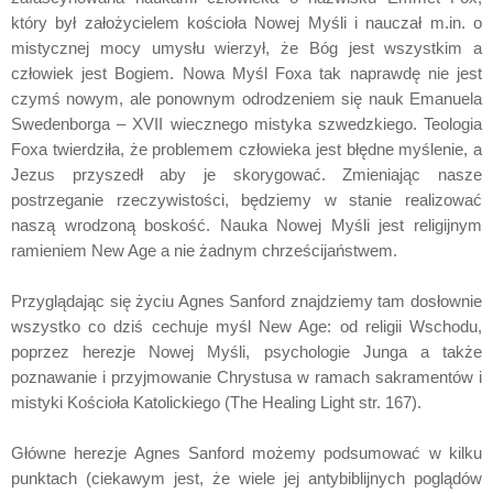
który był założycielem kościoła Nowej Myśli i nauczał m.in. o
mistycznej mocy umysłu wierzył, że Bóg jest wszystkim a
człowiek jest Bogiem. Nowa Myśl Foxa tak naprawdę nie jest
czymś nowym, ale ponownym odrodzeniem się nauk Emanuela
Swedenborga – XVII wiecznego mistyka szwedzkiego. Teologia
Foxa twierdziła, że problemem człowieka jest błędne myślenie, a
Jezus przyszedł aby je skorygować. Zmieniając nasze
postrzeganie rzeczywistości, będziemy w stanie realizować
naszą wrodzoną boskość. Nauka Nowej Myśli jest religijnym
ramieniem New Age a nie żadnym chrześcijaństwem.
Przyglądając się życiu Agnes Sanford znajdziemy tam dosłownie
wszystko co dziś cechuje myśl New Age: od religii Wschodu,
poprzez herezje Nowej Myśli, psychologie Junga a także
poznawanie i przyjmowanie Chrystusa w ramach sakramentów i
mistyki Kościoła Katolickiego (The Healing Light str. 167).
Główne herezje Agnes Sanford możemy podsumować w kilku
punktach (ciekawym jest, że wiele jej antybiblijnych poglądów