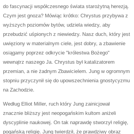
do fascynacji współczesnego świata starożytną herezją.
Czym jest gnoza? Mówiąc krótko: Chrystus przybywa z
wyższych poziomów bytów, udziela wiedzy, aby
przebudzić uśpionych z niewiedzy. Nasz duch, który jest
uwięziony w materialnym ciele, jest dobry, a zbawienie
osiągamy poprzez odkrycie "królestwa Bożego"
wewnątrz naszego Ja. Chrystus był katalizatorem
przemian, a nie żadnym Zbawicielem.
Jung w ogromnym
stopniu przyczynił się do upowszechnienia gnostycyzmu
na Zachodzie.
Według Elliot Miller, ruch który Jung zainicjował
znacznie bliższy jest neopogańskim kultom aniżeli
dyscyplinie naukowej.
On tak naprawdę stworzył religię,
pogańską religię. Jung twierdził, że prawdziwy obraz