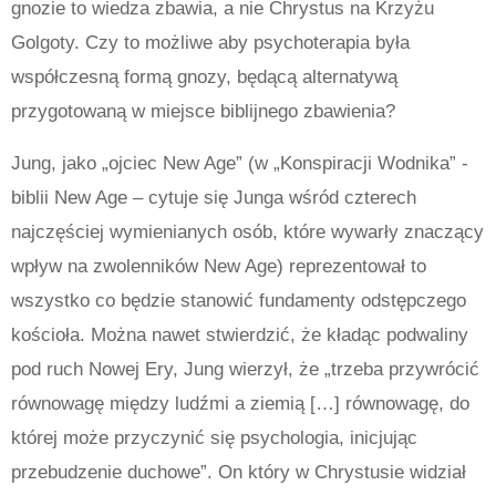
gnozie to wiedza zbawia, a nie Chrystus na Krzyżu
Golgoty. Czy to możliwe aby psychoterapia była
współczesną formą gnozy, będącą alternatywą
przygotowaną w miejsce biblijnego zbawienia?
Jung, jako „ojciec New Age” (w „Konspiracji Wodnika” -
biblii New Age – cytuje się Junga wśród czterech
najczęściej wymienianych osób, które wywarły znaczący
wpływ na zwolenników New Age) reprezentował to
wszystko co będzie stanowić fundamenty odstępczego
kościoła.
Można nawet stwierdzić, że kładąc podwaliny
pod ruch Nowej Ery, Jung wierzył, że „trzeba przywrócić
równowagę między ludźmi a ziemią […] równowagę, do
której może przyczynić się psychologia, inicjując
przebudzenie duchowe”. On który w Chrystusie widział