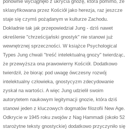
ponownie wyciągnęło z ukrycia gnozę, która pomimo, że
sklasyfikowana przez Kościół jako herezja, raz jeszcze
staje się czymś pożądanym w kulturze Zachodu.
Dokładnie tak jak przepowiedział Jung - dziś nawet
określenie "chrześcijański gnostyk" nie stanowi już
wewnętrznej sprzeczności. W książce Psychological
Types Jung chwali "treść intelektualną gnozy" twierdząc,
że przewyższa ona prawowierny Kościół. Dodatkowo
twierdził, że biorąc pod uwagę ówczesny rozwój
intelektualny człowieka, gnostycyzm zdecydowanie
zyskał na wartości. A więc Jung udzielił swoim
autorytetem naukowym legitymacji gnozie, która dziś
stanowi jeden z kluczowych dogmatów filozofii New Age.
Odkrycie w 1945 roku zwojów z Nag Hammadi (około 52
starożytne teksty gnostyckie) dodatkowo przyczyniło się