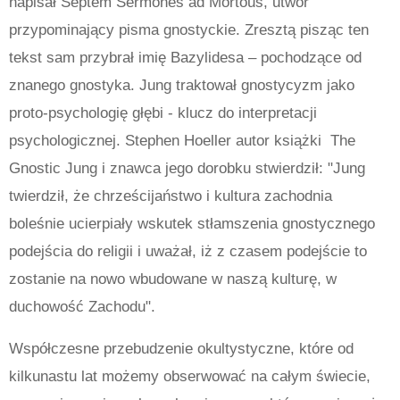
napisał Septem Sermones ad Mortous, utwór
przypominający pisma gnostyckie. Zresztą pisząc ten
tekst sam przybrał imię Bazylidesa – pochodzące od
znanego gnostyka. Jung traktował gnostycyzm jako
proto-psychologię głębi - klucz do interpretacji
psychologicznej. Stephen Hoeller autor książki The
Gnostic Jung i znawca jego dorobku stwierdził: "Jung
twierdził, że chrześcijaństwo i kultura zachodnia
boleśnie ucierpiały wskutek stłamszenia gnostycznego
podejścia do religii i uważał, iż z czasem podejście to
zostanie na nowo wbudowane w naszą kulturę, w
duchowość Zachodu".
Współczesne przebudzenie okultystyczne, które od
kilkunastu lat możemy obserwować na całym świecie,