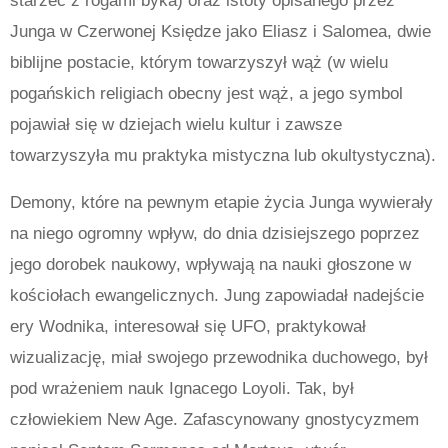
starzec z rogami byka) oraz istoty opisanego przez
Junga w Czerwonej Księdze jako Eliasz i Salomea, dwie
biblijne postacie, którym towarzyszył wąż (w wielu
pogańskich religiach obecny jest wąż, a jego symbol
pojawiał się w dziejach wielu kultur i zawsze
towarzyszyła mu praktyka mistyczna lub okultystyczna).
Demony, które na pewnym etapie życia Junga wywierały
na niego ogromny wpływ, do dnia dzisiejszego poprzez
jego dorobek naukowy, wpływają na nauki głoszone w
kościołach ewangelicznych.
Jung zapowiadał nadejście
ery Wodnika, interesował się UFO, praktykował
wizualizację, miał swojego przewodnika duchowego, był
pod wrażeniem nauk Ignacego Loyoli. Tak, był
człowiekiem New Age. Zafascynowany gnostycyzmem