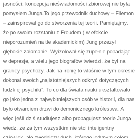
jasności: koncepcja nieświadomości zbiorowej nie była
pomysłem Junga.To jego przewodnik duchowy – Filemon
– zainspirował go do stworzenia tej teorii. Pamiętajmy,
że po swoim rozstaniu z Freudem ( w efekcie
nieporozumień na tle akademickim) Jung przeżył
głębokie załamanie. Wyizolował się zupełnie popadając
w depresje, a wielu jego biografów twierdzi, że był na
granicy psychozy. Jak na ironię to właśnie w tym okresie
dokonał swoich „najistotniejszych odkryć dotyczących
ludzkiej psychiki”. To co dla świata nauki ukształtowało
go jako jedną z najwybitniejszych osób w historii, dla nas
było otwarciem drzwi do demonicznego królestwa.
A
więc jeśli dziś studiujesz albo propagujesz teorie Junga
wiedz, że za tym wszystkim nie stoi inteligentny
człowiek, ale zwodniczy duch, którego jedynym celem