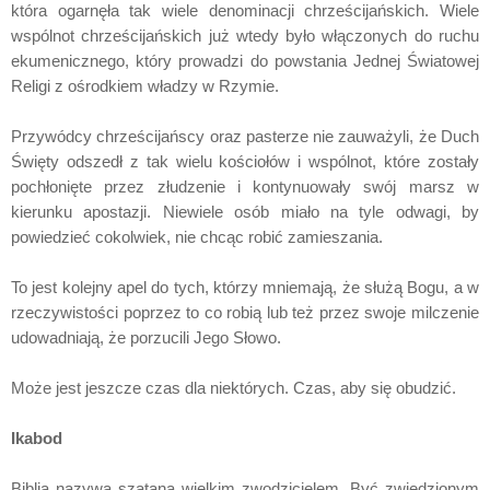
która ogarnęła tak wiele denominacji chrześcijańskich. Wiele
wspólnot chrześcijańskich już wtedy było włączonych do ruchu
ekumenicznego, który prowadzi do powstania Jednej Światowej
Religi z ośrodkiem władzy w Rzymie.
Przywódcy chrześcijańscy oraz pasterze nie zauważyli, że Duch
Święty odszedł z tak wielu kościołów i wspólnot, które zostały
pochłonięte przez złudzenie i kontynuowały swój marsz w
kierunku apostazji. Niewiele osób miało na tyle odwagi, by
powiedzieć cokolwiek, nie chcąc robić zamieszania.
To jest kolejny apel do tych, którzy mniemają, że służą Bogu, a w
rzeczywistości poprzez to co robią lub też przez swoje milczenie
udowadniają, że porzucili Jego Słowo.
Może jest jeszcze czas dla niektórych. Czas, aby się obudzić.
Ikabod
Biblia nazywa szatana wielkim zwodzicielem. Być zwiedzionym