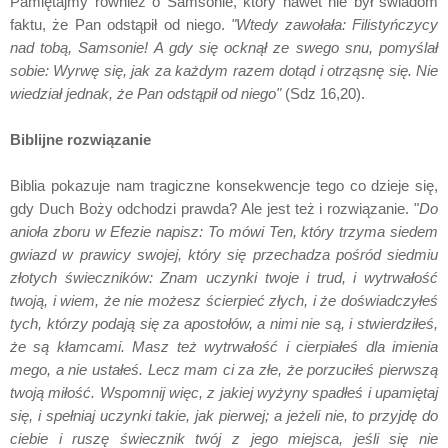
Pamiętajmy również o Samsonie, który nawet nie był świadom
faktu, że Pan odstąpił od niego.
"Wtedy zawołała: Filistyńczycy
nad tobą, Samsonie! A gdy się ocknął ze swego snu, pomyślał
sobie: Wyrwę się, jak za każdym razem dotąd i otrząsnę się. Nie
wiedział jednak, że Pan odstąpił od niego"
(Sdz 16,20).
Biblijne rozwiązanie
Biblia pokazuje nam tragiczne konsekwencje tego co dzieje się,
gdy Duch Boży odchodzi prawda? Ale jest też i rozwiązanie. "
Do
anioła zboru w Efezie napisz: To mówi Ten, który trzyma siedem
gwiazd w prawicy swojej, który się przechadza pośród siedmiu
złotych świeczników: Znam uczynki twoje i trud, i wytrwałość
twoją, i wiem, że nie możesz ścierpieć złych, i że doświadczyłeś
tych, którzy podają się za apostołów, a nimi nie są, i stwierdziłeś,
że są kłamcami. Masz też wytrwałość i cierpiałeś dla imienia
mego, a nie ustałeś. Lecz mam ci za złe, że porzuciłeś pierwszą
twoją miłość. Wspomnij więc, z jakiej wyżyny spadłeś i upamiętaj
się, i spełniaj uczynki takie, jak pierwej; a jeżeli nie, to przyjdę do
ciebie i ruszę świecznik twój z jego miejsca, jeśli się nie