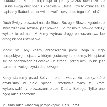
pokutować. Pismo interpretuje to jakoby Jezus stwierdził, że
usunie swoją obecność z kościoła w Efezie. Czy to oznacza, że
napisałby Ikabod nad drzwiami wejściowymi do tego kościoła?
Duch Święty prowadzi nas do Słowa Bożego. Słowo, zgodnie ze
stwierdzeniem Jezusa, jest prawdą. Co robimy z prawdą zależy
wyłącznie od nas. Możemy wybrać drogę posłuszeństwa lub
drogę nieposłuszeństwa.
Modlę się, aby każdy chrześcijanin prosił Boga o Jego
perspektywę miejsca, w którym jesteśmy i co robimy. Nie opieraj
się na pochwałach człowieka lub strachu przed nim. To nie jest
barometr twojego życia duchowego.
Kiedy staniemy przed Bożym tronem, wszystkie rzeczy, które
czyniliśmy w ciele spłoną. Przetrwają tylko te, które
wykonywaliśmy prowadzeni przez Ducha Bożego. Tylko one
będą mieć znaczenie.
Musimy mieć właściwą perspektywę. Dziś. Teraz.