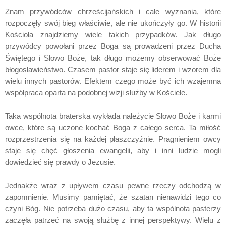
Znam przywódców chrześcijańskich i całe wyznania, które
rozpoczęły swój bieg właściwie, ale nie ukończyły go. W historii
Kościoła znajdziemy wiele takich przypadków. Jak długo
przywódcy powołani przez Boga są prowadzeni przez Ducha
Świętego i Słowo Boże, tak długo możemy obserwować Boże
błogosławieństwo. Czasem pastor staje się liderem i wzorem dla
wielu innych pastorów. Efektem czego może być ich wzajemna
współpraca oparta na podobnej wizji służby w Kościele.
Taka wspólnota braterska wykłada należycie Słowo Boże i karmi
owce, które są uczone kochać Boga z całego serca. Ta miłość
rozprzestrzenia się na każdej płaszczyźnie. Pragnieniem owcy
staje się chęć głoszenia ewangelii, aby i inni ludzie mogli
dowiedzieć się prawdy o Jezusie.
Jednakże wraz z upływem czasu pewne rzeczy odchodzą w
zapomnienie. Musimy pamiętać, że szatan nienawidzi tego co
czyni Bóg. Nie potrzeba dużo czasu, aby ta wspólnota pasterzy
zaczęła patrzeć na swoją służbę z innej perspektywy. Wielu z