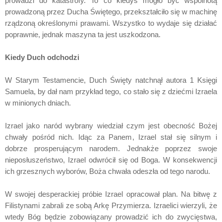
prowadzi do katastrofy. To co kiedyś mogło być wspólnotą
prowadzoną przez Ducha Świętego, przekształciło się w machinę
rządzoną określonymi prawami. Wszystko to wydaje się działać
poprawnie, jednak maszyna ta jest uszkodzona.
Kiedy Duch odchodzi
W Starym Testamencie, Duch Święty natchnął autora 1 Księgi
Samuela, by dał nam przykład tego, co stało się z dziećmi Izraela
w minionych dniach.
Izrael jako naród wybrany wiedział czym jest obecność Bożej
chwały pośród nich. Idąc za Panem, Izrael stał się silnym i
dobrze prosperującym narodem. Jednakże poprzez swoje
nieposłuszeństwo, Izrael odwrócił się od Boga. W konsekwencji
ich grzesznych wyborów, Boża chwała odeszła od tego narodu.
W swojej desperackiej próbie Izrael opracował plan. Na bitwę z
Filistynami zabrali ze sobą Arkę Przymierza. Izraelici wierzyli, że
wtedy Bóg będzie zobowiązany prowadzić ich do zwycięstwa,