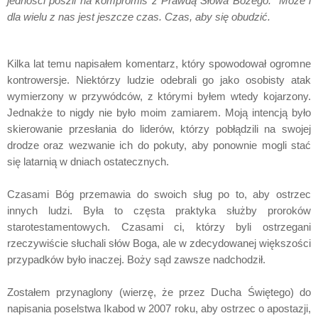
jedności poszli na kompromis z Prawdą Słowa Bożego.
Może i
dla wielu z nas jest jeszcze czas. Czas, aby się obudzić.
Kilka lat temu napisałem komentarz, który spowodował ogromne
kontrowersje. Niektórzy ludzie odebrali go jako osobisty atak
wymierzony w przywódców, z którymi byłem wtedy kojarzony.
Jednakże to nigdy nie było moim zamiarem. Moją intencją było
skierowanie przesłania do liderów, którzy pobłądzili na swojej
drodze oraz wezwanie ich do pokuty, aby ponownie mogli stać
się latarnią w dniach ostatecznych.
Czasami Bóg przemawia do swoich sług po to, aby ostrzec
innych ludzi. Była to częsta praktyka służby proroków
starotestamentowych. Czasami ci, którzy byli ostrzegani
rzeczywiście słuchali słów Boga, ale w zdecydowanej większości
przypadków było inaczej. Boży sąd zawsze nadchodził.
Zostałem przynaglony (wierzę, że przez Ducha Świętego) do
napisania poselstwa Ikabod w 2007 roku, aby ostrzec o apostazji,