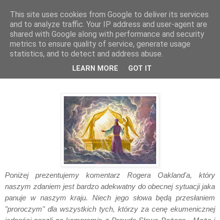
This site uses cookies from Google to deliver its services
and to analyze traffic. Your IP address and user-agent are
shared with Google along with performance and security
metrics to ensure quality of service, generate usage
statistics, and to detect and address abuse.
wtorek, czerwca 17, 2014
LEARN MORE
GOT IT
Ikabod
Poniżej prezentujemy komentarz Rogera Oakland'a, który
naszym zdaniem jest bardzo adekwatny do obecnej sytuacji jaka
panuje w naszym kraju. Niech jego słowa będą przesłaniem
"proroczym" dla wszystkich tych, którzy za cenę ekumenicznej