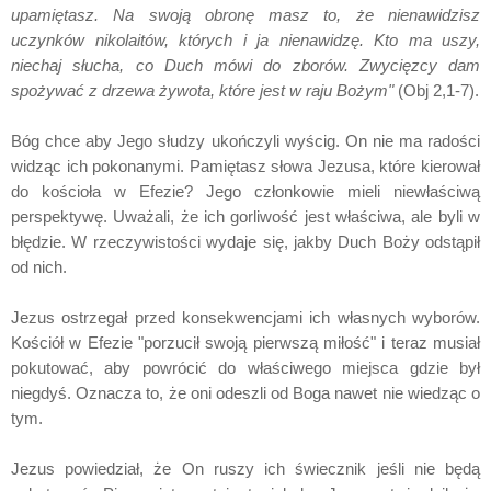
upamiętasz. Na swoją obronę masz to, że nienawidzisz
uczynków nikolaitów, których i ja nienawidzę. Kto ma uszy,
niechaj słucha, co Duch mówi do zborów. Zwycięzcy dam
spożywać z drzewa żywota, które jest w raju Bożym"
(Obj 2,1-7).
Bóg chce aby Jego słudzy ukończyli wyścig. On nie ma radości
widząc ich pokonanymi. Pamiętasz słowa Jezusa, które kierował
do kościoła w Efezie? Jego członkowie mieli niewłaściwą
perspektywę. Uważali, że ich gorliwość jest właściwa, ale byli w
błędzie. W rzeczywistości wydaje się, jakby Duch Boży odstąpił
od nich.
Jezus ostrzegał przed konsekwencjami ich własnych wyborów.
Kościół w Efezie "porzucił swoją pierwszą miłość" i teraz musiał
pokutować, aby powrócić do właściwego miejsca gdzie był
niegdyś. Oznacza to, że oni odeszli od Boga nawet nie wiedząc o
tym.
Jezus powiedział, że On ruszy ich świecznik jeśli nie będą