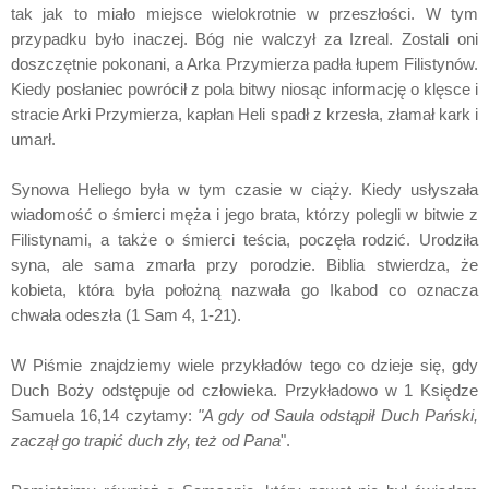
tak jak to miało miejsce wielokrotnie w przeszłości. W tym
przypadku było inaczej. Bóg nie walczył za Izreal. Zostali oni
doszczętnie pokonani, a Arka Przymierza padła łupem Filistynów.
Kiedy posłaniec powrócił z pola bitwy niosąc informację o klęsce i
stracie Arki Przymierza, kapłan Heli spadł z krzesła, złamał kark i
umarł.
Synowa Heliego była w tym czasie w ciąży. Kiedy usłyszała
wiadomość o śmierci męża i jego brata, którzy polegli w bitwie z
Filistynami, a także o śmierci teścia, poczęła rodzić. Urodziła
syna, ale sama zmarła przy porodzie. Biblia stwierdza, że
kobieta, która była położną nazwała go Ikabod co oznacza
chwała odeszła (1 Sam 4, 1-21).
W Piśmie znajdziemy wiele przykładów tego co dzieje się, gdy
Duch Boży odstępuje od człowieka. Przykładowo w 1 Księdze
Samuela 16,14 czytamy:
"A gdy od Saula odstąpił Duch Pański,
zaczął go trapić duch zły, też od Pana
".