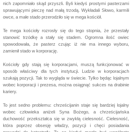
nich zapomniało skąd przyszli. Byli kiedyś prostymi pasterzami
sprawującymi pieczę nad małą trzodą. Wykładali Słowo, karmili
owce, a małe stado przerodziło się w mega kościół.
Te mega kościoły rozrosły się do tego stopnia, że przestały
stanowić trzódkę a stały się stadem. Ogromna ilość owiec
spowodowała, że pasterz czując iż nie ma innego wyboru,
zamienił stado w korporację.
Kościoły gdy stają się korporacjami, muszą funkcjonować w
sposób właściwy dla tych instytucji. Ludzie w korporacjach
szukają pozycji. Tak to wygląda w świecie. Tylko będąc lojalnym
wobec korporacji i prezesa, można osiągnąć sukces na drabinie
kariery.
To jest sedno problemu: chrześcijanin staje się bardziej lojalny
wobec człowieka aniżeli Syna Bożego, a chrześcijańska
duchowość przekształca się w zwykłą cielesność. Cielesność,
która poprzez obsesję władzy, pozycji i chęci posiadania