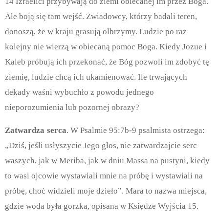
14 Izraelici przybywają do ziemi obiecanej im przez Boga.
Ale boją się tam wejść. Zwiadowcy, którzy badali teren,
donoszą, że w kraju grasują olbrzymy. Ludzie po raz
kolejny nie wierzą w obiecaną pomoc Boga. Kiedy Jozue i
Kaleb próbują ich przekonać, że Bóg pozwoli im zdobyć tę
ziemię, ludzie chcą ich ukamienować. Ile trwających
dekady waśni wybuchło z powodu jednego
nieporozumienia lub pozornej obrazy?
​​
Zatwardza
serca
. W Psalmie 95:7b-9 psalmista ostrzega:
„Dziś, jeśli usłyszycie Jego głos, nie zatwardzajcie serc
waszych, jak w Meriba, jak w dniu Massa na pustyni, kiedy
to wasi ojcowie wystawiali mnie na próbę i wystawiali na
próbę, choć widzieli moje dzieło”. Mara to nazwa miejsca,
gdzie woda była gorzka, opisana w Księdze Wyjścia 15.