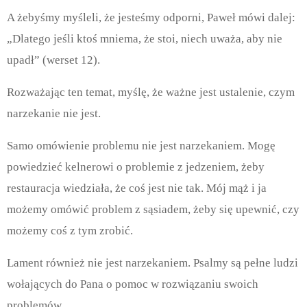
A żebyśmy myśleli, że jesteśmy odporni, Paweł mówi dalej:
„Dlatego jeśli ktoś mniema, że
stoi, niech uwa
ż
a, aby nie
upadł” (werset 12).
Rozważając ten temat, myślę, że ważne jest ustalenie, czym
narzekanie nie jest.
Samo omówienie problemu nie jest narzekaniem. Mogę
powiedzieć kelnerowi o problemie z jedzeniem, żeby
restauracja wiedziała, że
co
ś
jest nie tak. M
ó
j m
ąż
i ja
mo
ż
emy om
ó
wi
ć
problem z s
ą
siadem,
ż
eby si
ę
upewni
ć
, czy
mo
ż
emy co
ś
z tym zrobi
ć
.
Lament również nie jest narzekaniem. Psalmy są pełne ludzi
wołających do Pana o pomoc w rozwiązaniu swoich
problemów.