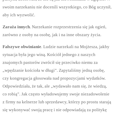
swoim narzekaniu nie docenili wszystkiego, co Bóg uczynił,
aby ich wyzwolić.
Zaraża innych
. Narzekanie rozprzestrzenia się jak ogień,
zarówno z osoby na osobę, jak i na inne obszary życia.
Fałszywe obwinianie
. Ludzie narzekali na Mojżesza, jakby
sytuacja była jego winą. Kościół jednego z naszych
znajomych pastorów zwrócił się przeciwko niemu za
„wpędzanie kościoła w długi”. Zapytaliśmy jedną osobę,
czy kongregacja głosowała nad propozycjami wydatków.
Odpowiedziała, że
tak, ale
„
wydawa
ł
o nam si
ę
,
ż
e wiedz
ą
,
co robi
ą”
. Jak cz
ę
sto wy
ł
adowujemy swoje niezadowolenie
z firmy na kelnerze lub sprzedawcy, którzy po prostu starają
się wykonywać swoją pracę i nie odpowiadają za politykę