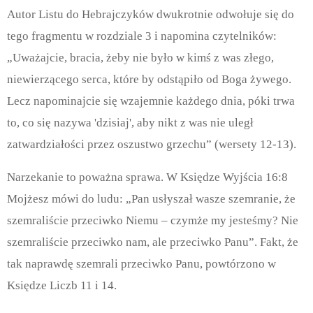
Autor Listu do Hebrajczyków dwukrotnie odwołuje się do
tego fragmentu w rozdziale 3 i napomina czytelników:
„Uważajcie, bracia, żeby nie było w kimś z was złego,
niewierzącego serca, które by odstąpiło od Boga żywego.
Lecz napominajcie się wzajemnie każdego dnia, póki trwa
to, co się nazywa 'dzisiaj', aby nikt z was nie uległ
zatwardziałości przez oszustwo grzechu” (wersety 12-13).
Narzekanie to poważna sprawa. W Księdze Wyjścia 16:8
Mojżesz mówi do ludu: „Pan usłyszał wasze szemranie, że
szemraliście przeciwko Niemu – czymże my jesteśmy? Nie
szemraliście przeciwko nam, ale przeciwko Panu”. Fakt, że
tak naprawdę szemrali przeciwko Panu, powtórzono w
Księdze Liczb 11 i 14.