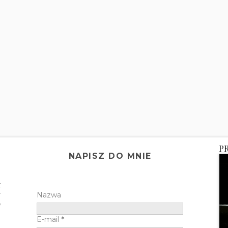
P
NAPISZ DO MNIE
z
r
Nazwa
e
E-mail
*