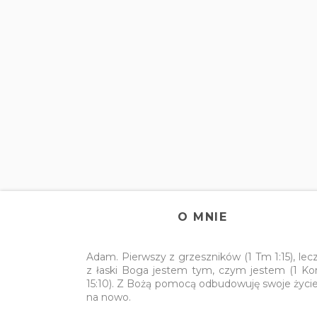
O MNIE
Adam. Pierwszy z grzeszników (1 Tm 1:15), lec
z łaski Boga jestem tym, czym jestem (1 Ko
15:10). Z Bożą pomocą odbudowuję swoje życi
na nowo.