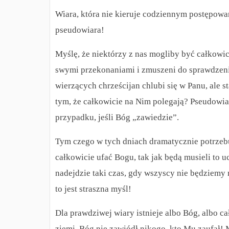
Wiara, która nie kieruje codziennym postępowan
pseudowiara!
Myślę, że niektórzy z nas mogliby być całkowic
swymi przekonaniami i zmuszeni do sprawdzenia
wierzących chrześcijan chlubi się w Panu, ale st
tym, że całkowicie na Nim polegają? Pseudowia
przypadku, jeśli Bóg „zawiedzie”.
Tym czego w tych dniach dramatycznie potrzebu
całkowicie ufać Bogu, tak jak będą musieli to 
nadejdzie taki czas, gdy wszyscy nie będziemy 
to jest straszna myśl!
Dla prawdziwej wiary istnieje albo Bóg, albo ca
ziemi, Bóg nie zawiódł nikogo, kto Mu zaufał!