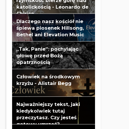
rzymskość bierze górę nad
katolickością - Leonardo de
Chirico
Dlaczego nasz kościół nie
śpiewa piosenek Hillsong,
Bethel ani Elevation Music
„Tak, Panie”: pochylając
głowę przed Bożą
opatrznością
Człowiek na środkowym
krzyżu - Alistair Begg
Najważniejszy tekst, jaki
kiedykolwiek tutaj
przeczytasz. Czy jesteś
gotowy umrzeć?