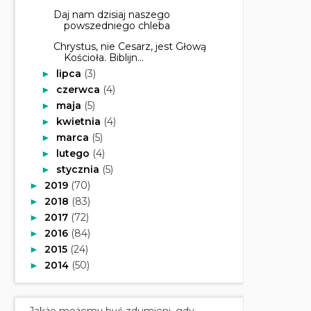
Daj nam dzisiaj naszego
powszedniego chleba
Chrystus, nie Cesarz, jest Głową
Kościoła. Biblijn...
lipca
(3)
►
czerwca
(4)
►
maja
(5)
►
kwietnia
(4)
►
marca
(5)
►
lutego
(4)
►
stycznia
(5)
►
2019
(70)
►
2018
(83)
►
2017
(72)
►
2016
(84)
►
2015
(24)
►
2014
(50)
►
Jakże możemy być zdumieni, gdy