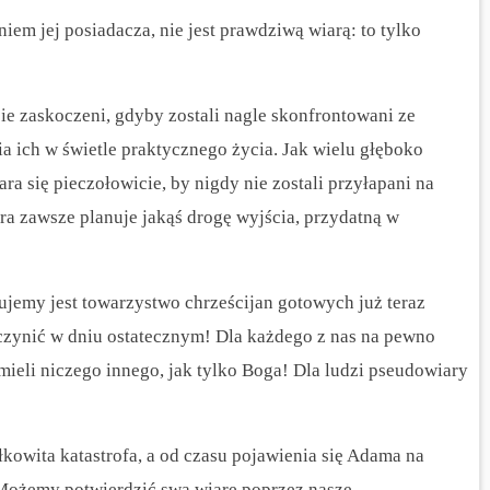
iem jej posiadacza, nie jest prawdziwą wiarą: to tylko
ie zaskoczeni, gdyby zostali nagle skonfrontowani ze
 ich w świetle praktycznego życia. Jak wielu głęboko
ara się pieczołowicie, by nigdy nie zostali przyłapani na
ra zawsze planuje jakąś drogę wyjścia, przydatną w
jemy jest towarzystwo chrześcijan gotowych już teraz
uczynić w dniu ostatecznym! Dla każdego z nas na pewno
mieli niczego innego, jak tylko Boga! Dla ludzi pseudowiary
łkowita katastrofa, a od czasu pojawienia się Adama na
 Możemy potwierdzić swą wiarę poprzez nasze