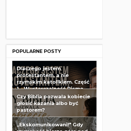
POPULARNE POSTY
Dlaczego jestem
protestantem, a nie
rzymskim katolikiem. Część
1 - Wystarczalność Pisma
Świętego - Wes Huff
Czy Biblia pozwala kobiecie
głosić kazania albo być
pastorem?
„Ekskomunikowani!" Gdy