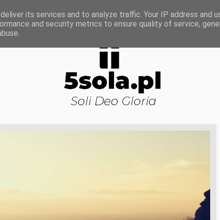
ROWA NAUKA
DOJRZAŁOŚĆ DUCHOWA
KOŚCI
eliver its services and to analyze traffic. Your IP address and 
ormance and security metrics to ensure quality of service, gen
abuse.