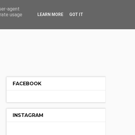
ÓŁ
INNE
user-agent
erate usage
LEARN MORE
GOT IT
FACEBOOK
INSTAGRAM