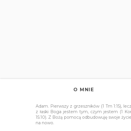
O MNIE
Adam. Pierwszy z grzeszników (1 Tm 1:15), lec
z łaski Boga jestem tym, czym jestem (1 Ko
15:10). Z Bożą pomocą odbudowuję swoje życi
na nowo.