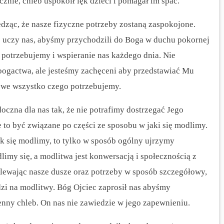
znie, chleb uspokoił lęk dzieci i pomagał im spać.
ząc, że nasze fizyczne potrzeby zostaną zaspokojone.
j uczy nas, abyśmy przychodzili do Boga w duchu pokornej
o potrzebujemy i wspieranie nas każdego dnia. Nie
bogactwa, ale jesteśmy zachęceni aby przedstawiać Mu
s we wszystko czego potrzebujemy.
oczna dla nas tak, że nie potrafimy dostrzegać Jego
to być związane po części ze sposobu w jaki się modlimy.
k się modlimy, to tylko w sposób ogólny ujrzymy
limy się, a modlitwa jest konwersacją i społecznością z
lewając nasze dusze oraz potrzeby w sposób szczegółowy,
zi na modlitwy. Bóg Ojciec zaprosił nas abyśmy
ienny chleb. On nas nie zawiedzie w jego zapewnieniu.