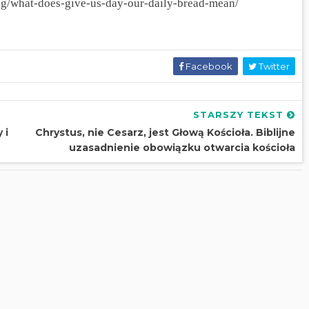
log/what-does-give-us-day-our-daily-bread-mean/
Facebook
Twitter
STARSZY TEKST
 i
Chrystus, nie Cesarz, jest Głową Kościoła. Biblijne
uzasadnienie obowiązku otwarcia kościoła