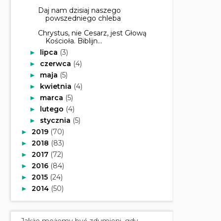
Daj nam dzisiaj naszego
powszedniego chleba
Chrystus, nie Cesarz, jest Głową
Kościoła. Biblijn...
lipca
(3)
►
czerwca
(4)
►
maja
(5)
►
kwietnia
(4)
►
marca
(5)
►
lutego
(4)
►
stycznia
(5)
►
2019
(70)
►
2018
(83)
►
2017
(72)
►
2016
(84)
►
2015
(24)
►
2014
(50)
►
Jakże możemy być zdumieni, gdy