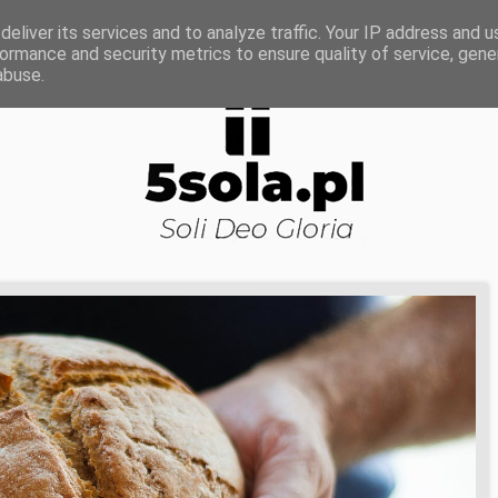
ROWA NAUKA
DOJRZAŁOŚĆ DUCHOWA
KOŚCI
eliver its services and to analyze traffic. Your IP address and 
ormance and security metrics to ensure quality of service, gen
abuse.