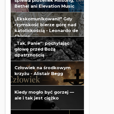
śpiewa piosenek Hillsong,
Bethel ani Elevation Music
„Ekskomunikowani!" Gdy
rzymskość bierze górę nad
katolickością - Leonardo de
Chirico
„Tak, Panie”: pochylając
głowę przed Bożą
opatrznością
Człowiek na środkowym
krzyżu - Alistair Begg
Kiedy mogło być gorzej —
ale i tak jest ciężko