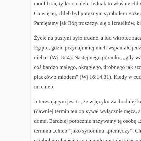
modlili się tylko o chleb. Jednak to właśnie c
Co więcej, chleb był potężnym symbolem Bożeg
Pamiętamy jak Bóg troszczył się o Izraelitów, ki
Życie na pustyni było trudne, a lud wkrótce zac
Egiptu, gdzie przynajmniej mieli wspaniałe jed
nieba” (Wj 16:4). Następnego poranku, „gdy war
coś bardzo małego, okrągłego, drobnego jak szro
placków z miodem” (Wj 16:14,31). Kiedy w cudo
im chleb.
Interesującym jest to, że w języku Zachodniej
(dawniej termin ten opisywał wyłącznie męża, al
domu. Bardziej potocznie nazywamy tę osobę 
terminu „chleb” jako synonimu „pieniędzy”. C
symbolem elementarnych podstaw zabezpieczen