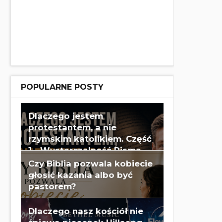
POPULARNE POSTY
Dlaczego jestem
protestantem, a nie
rzymskim katolikiem. Część
1 - Wystarczalność Pisma
Świętego - Wes Huff
Czy Biblia pozwala kobiecie
głosić kazania albo być
pastorem?
Dlaczego nasz kościół nie