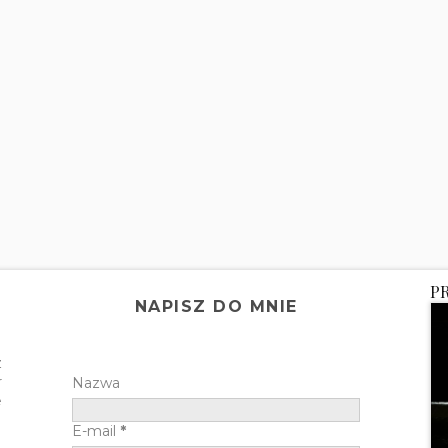
P
NAPISZ DO MNIE
z
r
Nazwa
e
E-mail
*