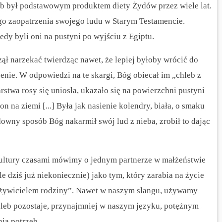
hleb był podstawowym produktem diety Żydów przez wiele lat.
o zaopatrzenia swojego ludu w Starym Testamencie.
edy byli oni na pustyni po wyjściu z Egiptu.
zął narzekać twierdząc nawet, że lepiej byłoby wrócić do
zenie. W odpowiedzi na te skargi, Bóg obiecał im „chleb z
stwa rosy się uniosła, ukazało się na powierzchni pustyni
n na ziemi [...] Była jak nasienie kolendry, biała, o smaku
wny sposób Bóg nakarmił swój lud z nieba, zrobił to dając
 kultury czasami mówimy o jednym partnerze w małżeństwie
e dziś już niekoniecznie) jako tym, który zarabia na życie
„żywicielem rodziny”. Nawet w naszym slangu, używamy
hleb pozostaje, przynajmniej w naszym języku, potężnym
ia potrzeb.