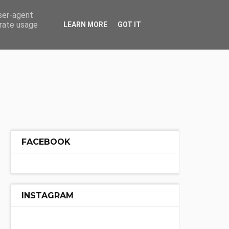
ÓŁ
INNE
user-agent
erate usage
LEARN MORE
GOT IT
FACEBOOK
INSTAGRAM