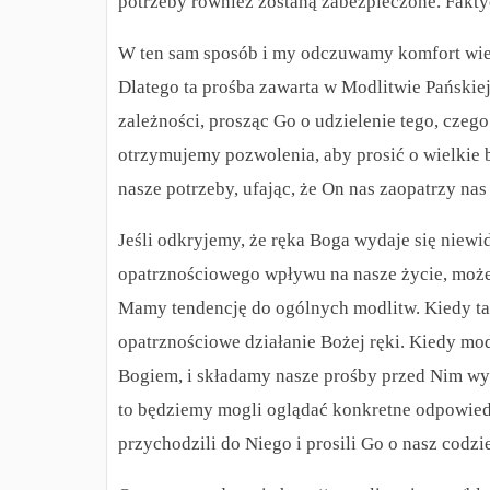
potrzeby również zostaną zabezpieczone. Faktyc
W ten sam sposób i my odczuwamy komfort wied
Dlatego ta prośba zawarta w Modlitwie Pańskie
zależności, prosząc Go o udzielenie tego, czeg
otrzymujemy pozwolenia, aby prosić o wielkie 
nasze potrzeby, ufając, że On nas zaopatrzy na
Jeśli odkryjemy, że ręka Boga wydaje się niewid
opatrznościowego wpływu na nasze życie, może 
Mamy tendencję do ogólnych modlitw. Kiedy ta
opatrznościowe działanie Bożej ręki. Kiedy mod
Bogiem, i składamy nasze prośby przed Nim wy
to będziemy mogli oglądać konkretne odpowied
przychodzili do Niego i prosili Go o nasz codz