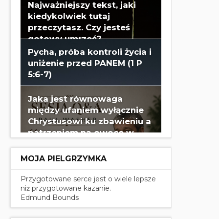
Najważniejszy tekst, jaki
kiedykolwiek tutaj
przeczytasz. Czy jesteś
gotowy umrzeć?
Pycha, próba kontroli życia i
uniżenie przed PANEM (1 P
5:6-7)
Jaka jest równowaga
między ufaniem wyłącznie
Chrystusowi ku zbawieniu a
patrzeniem na owoce w
swoim życiu? - Paul Washer
MOJA PIELGRZYMKA
Przygotowane serce jest o wiele lepsze
niż przygotowane kazanie.
Edmund Bounds