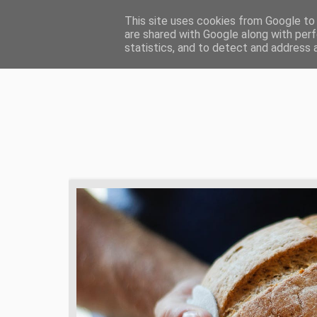
HOME
ŻYCIE CHRZEŚCIJAŃSKIE
ZD
This site uses cookies from Google to d
are shared with Google along with perf
statistics, and to detect and address 