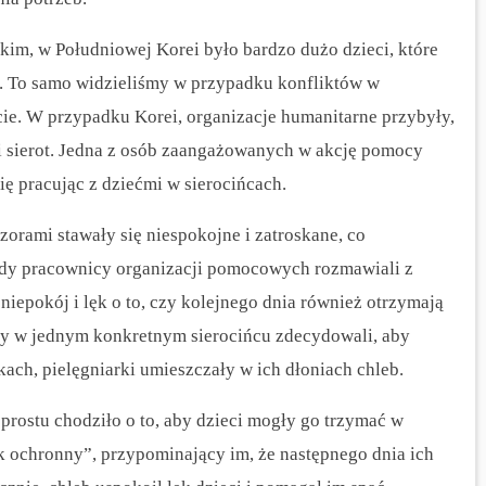
kim, w Południowej Korei było bardzo dużo dzieci, które
h. To samo widzieliśmy w przypadku konfliktów w
cie. W przypadku Korei, organizacje humanitarne przybyły,
ci sierot. Jedna z osób zaangażowanych w akcję pomocy
ię pracując z dziećmi w sierocińcach.
czorami stawały się niespokojne i zatroskane, co
edy pracownicy organizacji pomocowych rozmawiali z
niepokój i lęk o to, czy kolejnego dnia również otrzymają
cy w jednym konkretnym sierocińcu zdecydowali, aby
kach, pielęgniarki umieszczały w ich dłoniach chleb.
 prostu chodziło o to, aby dzieci mogły go trzymać w
yk ochronny”, przypominający im, że następnego dnia ich