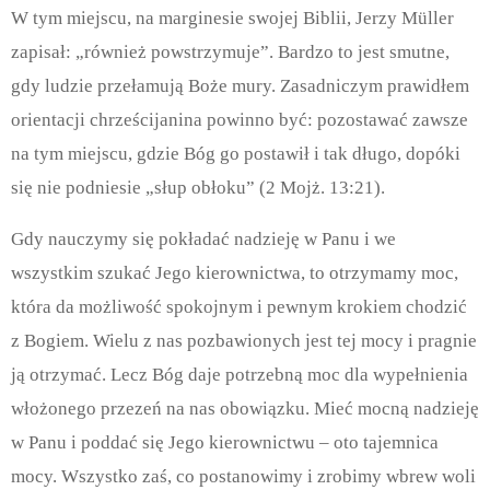
W tym miejscu, na marginesie swojej Biblii, Jerzy Müller
zapisał: „również powstrzymuje”. Bardzo to jest smutne,
gdy ludzie przełamują Boże mury. Zasadniczym prawidłem
orientacji chrześcijanina powinno być: pozostawać zawsze
na tym miejscu, gdzie Bóg go postawił i tak długo, dopóki
się nie podniesie „słup obłoku” (2 Mojż. 13:21).
Gdy nauczymy się pokładać nadzieję w Panu i we
wszystkim szukać Jego kierownictwa, to otrzymamy moc,
która da możliwość spokojnym i pewnym krokiem chodzić
z Bogiem. Wielu z nas pozbawionych jest tej mocy i pragnie
ją otrzymać. Lecz Bóg daje potrzebną moc dla wypełnienia
włożonego przezeń na nas obowiązku. Mieć mocną nadzieję
w Panu i poddać się Jego kierownictwu – oto tajemnica
mocy. Wszystko zaś, co postanowimy i zrobimy wbrew woli