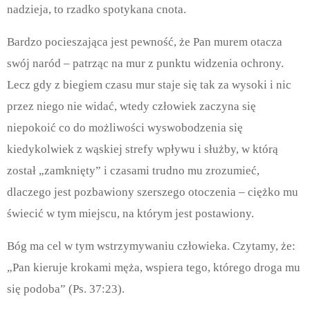
nadzieja, to rzadko spotykana cnota.
Bardzo pocieszająca jest pewność, że Pan murem otacza
swój naród – patrząc na mur z punktu widzenia ochrony.
Lecz gdy z biegiem czasu mur staje się tak za wysoki i nic
przez niego nie widać, wtedy człowiek zaczyna się
niepokoić co do możliwości wyswobodzenia się
kiedykolwiek z wąskiej strefy wpływu i służby, w którą
został „zamknięty” i czasami trudno mu zrozumieć,
dlaczego jest pozbawiony szerszego otoczenia – ciężko mu
świecić w tym miejscu, na którym jest postawiony.
Bóg ma cel w tym wstrzymywaniu człowieka. Czytamy, że:
„Pan kieruje krokami męża, wspiera tego, którego droga mu
się podoba” (Ps. 37:23).