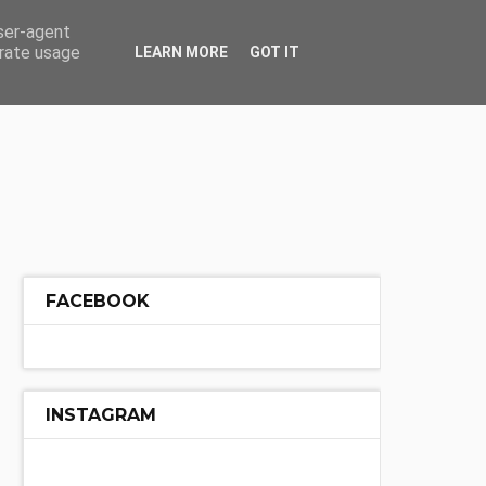
ÓŁ
INNE
user-agent
erate usage
LEARN MORE
GOT IT
FACEBOOK
INSTAGRAM