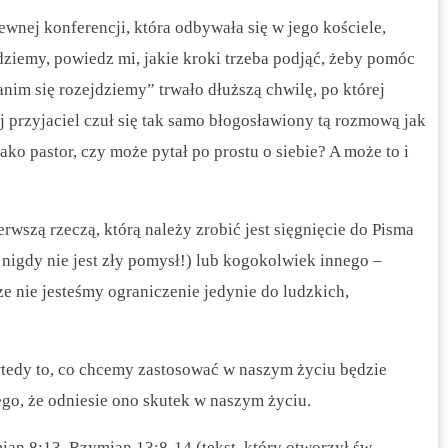
ewnej konferencji, która odbywała się w jego kościele,
jdziemy, powiedz mi, jakie kroki trzeba podjąć, żeby pomóc
anim się rozejdziemy” trwało dłuższą chwilę, po której
j przyjaciel czuł się tak samo błogosławiony tą rozmową jak
ako pastor, czy może pytał po prostu o siebie? A może to i
erwszą rzeczą, którą należy zrobić jest sięgnięcie do Pisma
 nigdy nie jest zły pomysł!) lub kogokolwiek innego –
ze nie jesteśmy ograniczenie jedynie do ludzkich,
wtedy to, co chcemy zastosować w naszym życiu będzie
ego, że odniesie ono skutek w naszym życiu.
an 8:13, Rzymian 13:8-14 (tekst, który otworzył św.