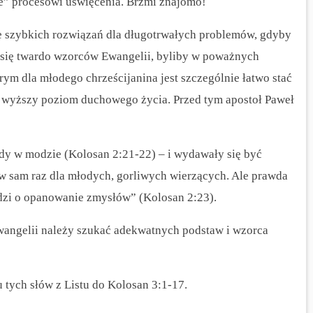
ie” procesowi uświęcenia. Brzmi znajomo!
ze szybkich rozwiązań dla długotrwałych problemów, gdyby
 się twardo wzorców Ewangelii, byliby w poważnych
órym dla młodego chrześcijanina jest szczególnie łatwo stać
h wyższy poziom duchowego życia. Przed tym apostoł Paweł
dy w modzie (Kolosan 2:21-22) – i wydawały się być
 sam raz dla młodych, gorliwych wierzących. Ale prawda
hodzi o opanowanie zmysłów” (Kolosan 2:23).
angelii należy szukać adekwatnych podstaw i wzorca
u tych słów z Listu do Kolosan 3:1-17.