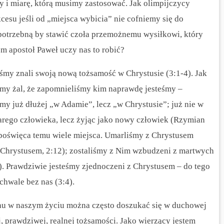
 i miarę, którą musimy zastosować. Jak olimpijczycy
cesu jeśli od „miejsca wybicia” nie cofniemy się do
 potrzebną by stawić czoła przemożnemu wysiłkowi, który
m apostoł Paweł uczy nas to robić?
yśmy znali swoją nową tożsamość w Chrystusie (3:1-4). Jak
y żal, że zapomnieliśmy kim naprawdę jesteśmy –
y już dłużej „w Adamie”, lecz „w Chrystusie”; już nie w
starego człowieka, lecz żyjąc jako nowy człowiek (Rzymian
ł poświęca temu wiele miejsca. Umarliśmy z Chrystusem
z Chrystusem, 2:12); zostaliśmy z Nim wzbudzeni z martwych
:3). Prawdziwie jesteśmy zjednoczeni z Chrystusem – do tego
chwale bez nas (3:4).
chu w naszym życiu można często doszukać się w duchowej
 prawdziwej, realnej tożsamości. Jako wierzący jestem