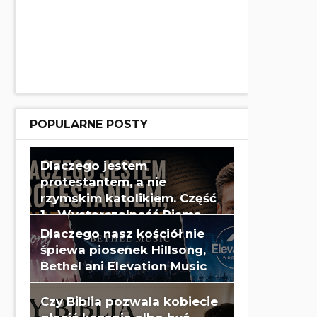
POPULARNE POSTY
Dlaczego jestem
protestantem, a nie
rzymskim katolikiem. Część
1 - Wystarczalność Pisma
Świętego - Wes Huff
Dlaczego nasz kościół nie
śpiewa piosenek Hillsong,
Bethel ani Elevation Music
Czy Biblia pozwala kobiecie