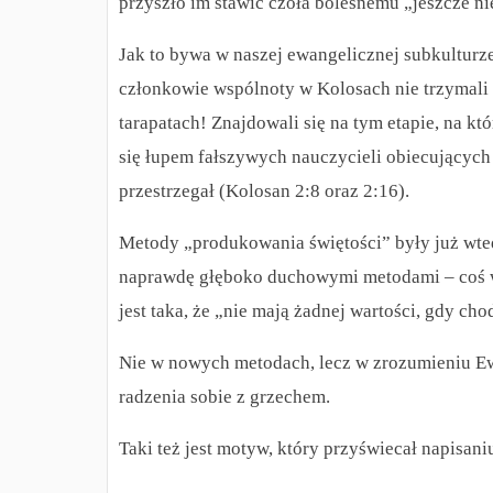
przyszło im stawić czoła bolesnemu „jeszcze n
Jak to bywa w naszej ewangelicznej subkultur
członkowie wspólnoty w Kolosach nie trzymali
tarapatach! Znajdowali się na tym etapie, na kt
się łupem fałszywych nauczycieli obiecującyc
przestrzegał (Kolosan 2:8 oraz 2:16).
Metody „produkowania świętości” były już wte
naprawdę głęboko duchowymi metodami – coś w
jest taka, że „nie mają żadnej wartości, gdy c
Nie w nowych metodach, lecz w zrozumieniu Ew
radzenia sobie z grzechem.
Taki też jest motyw, który przyświecał napisani