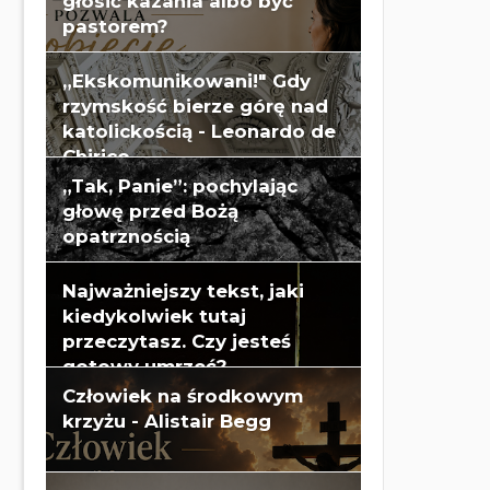
głosić kazania albo być
pastorem?
„Ekskomunikowani!" Gdy
rzymskość bierze górę nad
katolickością - Leonardo de
Chirico
„Tak, Panie”: pochylając
głowę przed Bożą
opatrznością
Najważniejszy tekst, jaki
kiedykolwiek tutaj
przeczytasz. Czy jesteś
gotowy umrzeć?
Człowiek na środkowym
krzyżu - Alistair Begg