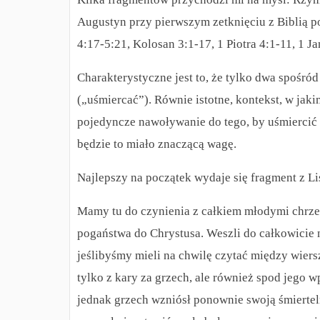
Augustyn przy pierwszym zetknięciu z Biblią p
4:17-5:21, Kolosan 3:1-17, 1 Piotra 4:1-11, 1 J
Charakterystyczne jest to, że tylko dwa spośr
(„uśmiercać”). Równie istotne, kontekst, w jaki
pojedyncze nawoływanie do tego, by uśmiercić 
będzie to miało znaczącą wagę.
Najlepszy na początek wydaje się fragment z Li
Mamy tu do czynienia z całkiem młodymi chrze
pogaństwa do Chrystusa. Weszli do całkowicie 
jeślibyśmy mieli na chwilę czytać między wiersz
tylko z kary za grzech, ale również spod jego 
jednak grzech wzniósł ponownie swoją śmiertelną