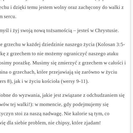
echu i dzięki temu jestem wolny oraz zachęcony do walki z
m sercu.
myśl i żyj swoją nową tożsamością – jesteś w Chrystusie.
ie grzechu w każdej dziedzinie naszego życia (Kolosan 3:5-
alkę z grzechem to nie możemy ograniczyć naszego ataku
osimy porażkę. Musimy się zmierzyć z grzechem w całości i
na o grzechach, które przejawiają się zarówno w życiu
rs 8), jak i w życiu kościoła (wersy 9-11).
dobne do wyzwania, jakie jest związane z odchudzaniem się
wów tej walki!): w momencie, gdy podejmujemy się
zyczyn stoi za naszą nadwagę. Nie kalorie są tym, co
ię dla siebie problem, nie chipsy, które zjadam!