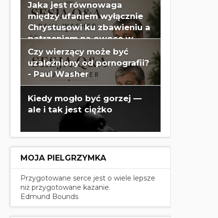
Jaka jest równowaga
między ufaniem wyłącznie
Chrystusowi ku zbawieniu a
patrzeniem na owoce w
swoim życiu? - Paul Washer
Czy wierzący może być
uzależniony od pornografii?
- Paul Washer
Kiedy mogło być gorzej —
ale i tak jest ciężko
MOJA PIELGRZYMKA
Przygotowane serce jest o wiele lepsze
niż przygotowane kazanie.
Edmund Bounds