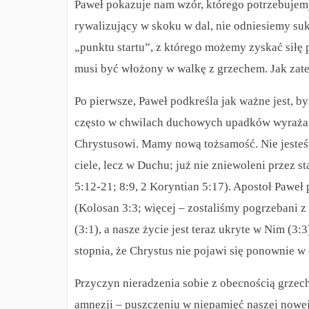
Paweł pokazuje nam wzór, którego potrzebujemy
rywalizujący w skoku w dal, nie odniesiemy suk
„punktu startu”, z którego możemy zyskać siłę
musi być włożony w walkę z grzechem. Jak zate
Po pierwsze, Paweł podkreśla jak ważne jest, b
często w chwilach duchowych upadków wyrażam
Chrystusowi. Mamy nową tożsamość. Nie jesteśm
ciele, lecz w Duchu; już nie zniewoleni przez 
5:12-21; 8:9, 2 Koryntian 5:17). Apostoł Pawe
(Kolosan 3:3; więcej – zostaliśmy pogrzebani 
(3:1), a nasze życie jest teraz ukryte w Nim (3
stopnia, że Chrystus nie pojawi się ponownie w 
Przyczyn nieradzenia sobie z obecnością grze
amnezji – puszczeniu w niepamięć naszej nowej,