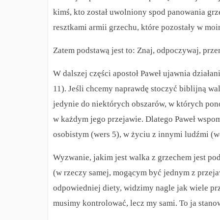
kimś, kto został uwolniony spod panowania grz
resztkami armii grzechu, które pozostały w moi
Zatem podstawą jest to: Znaj, odpoczywaj, prze
W dalszej części apostoł Paweł ujawnia działan
11). Jeśli chcemy naprawdę stoczyć biblijną w
jedynie do niektórych obszarów, w których pon
w każdym jego przejawie. Dlatego Paweł wspomi
osobistym (wers 5), w życiu z innymi ludźmi (we
Wyzwanie, jakim jest walka z grzechem jest po
(w rzeczy samej, mogącym być jednym z przeja
odpowiedniej diety, widzimy nagle jak wiele pr
musimy kontrolować, lecz my sami. To ja stanow