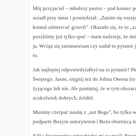
Mój przyjaciel – młodszy pastor – pod koniec p
usiadł przy mnie i powiedział: „Zanim się roze
komuś uśmiercać grzech”. Okazało się, że to „z
poszliśmy już tylko spać – mam nadzieję, że mó
ja. Wciąż się zastanawiam czy zadał to pytanie j
to.
Jak najlepiej odpowiedziałbyś na to pytanie? Pi
Świętego. Jasne, sięgnij też do Johna Owena (to
żyjącego lub nie. Ale pamiętaj, że w tym obszar
aczkolwiek dobrych, źródeł.
Musimy czerpać naukę z „ust Boga”, bo tylko 
podparte Bożym autorytetem i Boża obietnicą t
Kilka fragmentów przychodzi mi na myśl: Rzymi