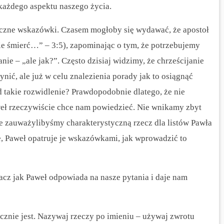
 każdego aspektu naszego życia.
yczne wskazówki. Czasem mogłoby się wydawać, że apostoł
ie śmierć…” – 3:5), zapominając o tym, że potrzebujemy
ie – „ale jak?”. Często dzisiaj widzimy, że chrześcijanie
ynić, ale już w celu znalezienia porady jak to osiągnąć
ąd takie rozwidlenie? Prawdopodobnie dlatego, że nie
eł rzeczywiście chce nam powiedzieć. Nie wnikamy zbyt
e zauważylibyśmy charakterystyczną rzecz dla listów Pawła
ie, Paweł opatruje je wskazówkami, jak wprowadzić to
bacz jak Paweł odpowiada na nasze pytania i daje nam
cznie jest. Nazywaj rzeczy po imieniu – używaj zwrotu