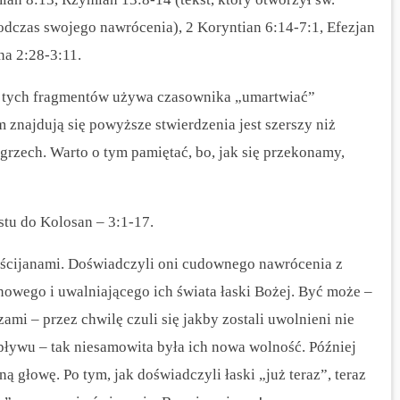
odczas swojego nawrócenia), 2 Koryntian 6:14-7:1, Efezjan
ana 2:28-3:11.
ód tych fragmentów używa czasownika „umartwiać”
m znajdują się powyższe stwierdzenia jest szerszy niż
grzech. Warto o tym pamiętać, bo, jak się przekonamy,
stu do Kolosan – 3:1-17.
ścijanami. Doświadczyli oni cudownego nawrócenia z
nowego i uwalniającego ich świata łaski Bożej. Być może –
ami – przez chwilę czuli się jakby zostali uwolnieni nie
wpływu – tak niesamowita była ich nowa wolność. Później
 głowę. Po tym, jak doświadczyli łaski „już teraz”, teraz