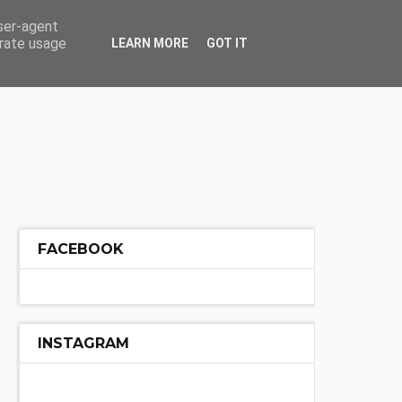
ÓŁ
INNE
user-agent
erate usage
LEARN MORE
GOT IT
FACEBOOK
INSTAGRAM