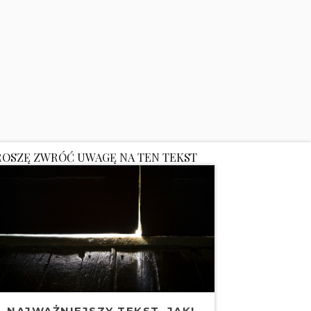
ROSZĘ ZWRÓĆ UWAGĘ NA TEN TEKST
NAJWAŻNIEJSZY TEKST, JAKI