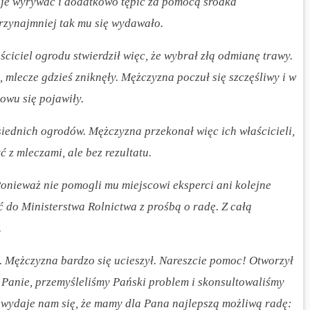
ęc je wyrywać i dodatkowo tępić za pomocą środka
rzynajmniej tak mu się wydawało.
ciciel ogrodu stwierdził więc, że wybrał złą odmianę trawy.
 mlecze gdzieś zniknęły. Mężczyzna poczuł się szczęśliwy i w
owu się pojawiły.
siednich ogrodów. Mężczyzna przekonał więc ich właścicieli,
ć z mleczami, ale bez rezultatu.
Ponieważ nie pomogli mu miejscowi eksperci ani kolejne
ać do Ministerstwa Rolnictwa z prośbą o radę. Z całą
.
. Mężczyzna bardzo się ucieszył. Nareszcie pomoc! Otworzył
 Panie, przemyśleliśmy Pański problem i skonsultowaliśmy
e wydaje nam się, że mamy dla Pana najlepszą możliwą radę: