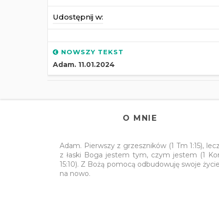
Udostępnij w:
NOWSZY TEKST
Adam. 11.01.2024
O MNIE
Adam. Pierwszy z grzeszników (1 Tm 1:15), lec
z łaski Boga jestem tym, czym jestem (1 Ko
15:10). Z Bożą pomocą odbudowuję swoje życi
na nowo.