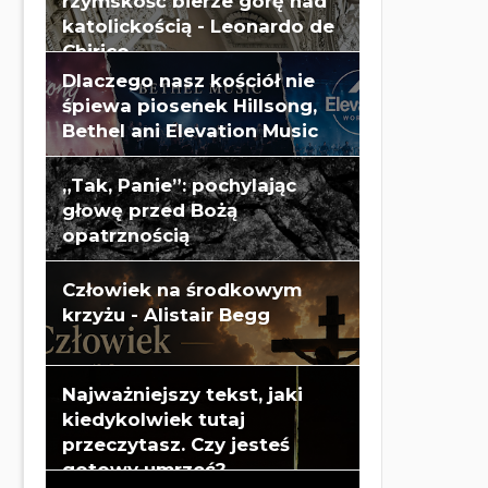
rzymskość bierze górę nad
katolickością - Leonardo de
Chirico
Dlaczego nasz kościół nie
śpiewa piosenek Hillsong,
Bethel ani Elevation Music
„Tak, Panie”: pochylając
głowę przed Bożą
opatrznością
Człowiek na środkowym
krzyżu - Alistair Begg
Najważniejszy tekst, jaki
kiedykolwiek tutaj
przeczytasz. Czy jesteś
gotowy umrzeć?