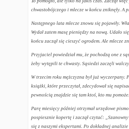
To pomogło, ale tylko na jakiś czas. Zaczął wi
chwastobójczego i mlecze w końcu zniknęły. A p
Następnego lata mlecze znowu się pojawiły. Właś
Wydał zatem masę pieniędzy na nową. Udało się,
końcu zaczął się cieszyć ogrodem. Ale mlecze zn
Przyjaciel powiedział mu, że pochodzą one z są
żeby wytępili te chwasty. Sąsiedzi zaczęli walczy
W trzecim roku mężczyzna był już wyczerpany. 
książki, które przeczytał, zdecydował się napis
pewnością znajdzie się tam ktoś, kto mu pomoże
Parę miesięcy później otrzymał urzędowe pismo
pospiesznie kopertę i zaczął czytać: „Szanowny
się z naszymi ekspertami. Po dokładnej analizi