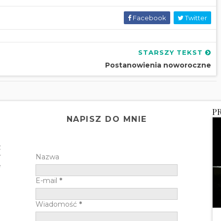
Facebook
Twitter
STARSZY TEKST
Postanowienia noworoczne
P
NAPISZ DO MNIE
z
r
Nazwa
e
E-mail
*
Wiadomość
*