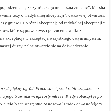
„pogodzenie się z czymś, czego nie można zmienić”. Marsha
owanie tezy o „radykalnej akceptacji”: całkowitej otwartość
ii czy gniewu. Co różni akceptację od radykalnej akceptacji?:
któw, które są prawdziwe, i porzucenie walki z
lna akceptacja to akceptacja wszystkiego całym umysłem,
i naszej duszy, pełne otwarcie się na doświadczanie
orzyć piękny ogród. Pracował ciężko i robił wszystko, co
na jego trawniku wciąż rosły mlecze. Kiedy zobaczył je po
 Nie udało się. Następnie zastosował środek chwastobójczy.