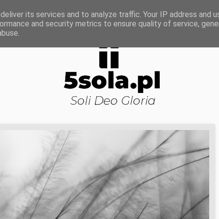
ROWA NAUKA
DOJRZAŁOŚĆ DUCHOWA
KOŚCI
eliver its services and to analyze traffic. Your IP address and 
ormance and security metrics to ensure quality of service, gen
abuse.