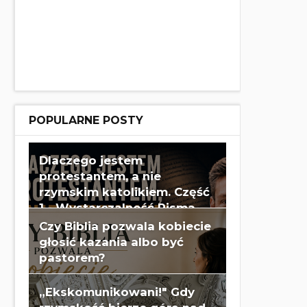
POPULARNE POSTY
Dlaczego jestem
protestantem, a nie
rzymskim katolikiem. Część
1 - Wystarczalność Pisma
Świętego - Wes Huff
Czy Biblia pozwala kobiecie
głosić kazania albo być
pastorem?
„Ekskomunikowani!" Gdy