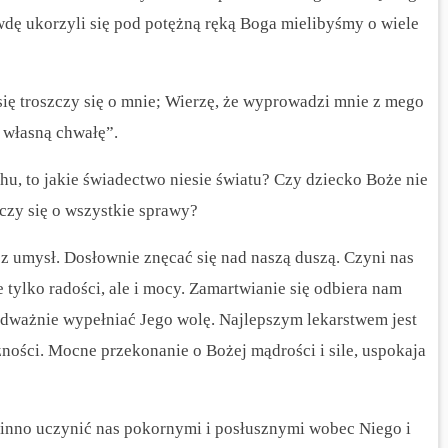
wdę ukorzyli się pod potężną ręką Boga mielibyśmy o wiele
się troszczy się o mnie; Wierzę, że wyprowadzi mnie z mego
o własną chwałę”.
chu, to jakie świadectwo niesie światu? Czy dziecko Boże nie
zczy się o wszystkie sprawy?
asz umysł. Dosłownie znęcać się nad naszą duszą. Czyni nas
ylko radości, ale i mocy. Zamartwianie się odbiera nam
odważnie wypełniać Jego wolę. Najlepszym lekarstwem jest
zności. Mocne przekonanie o Bożej mądrości i sile, uspokaja
inno uczynić nas pokornymi i posłusznymi wobec Niego i