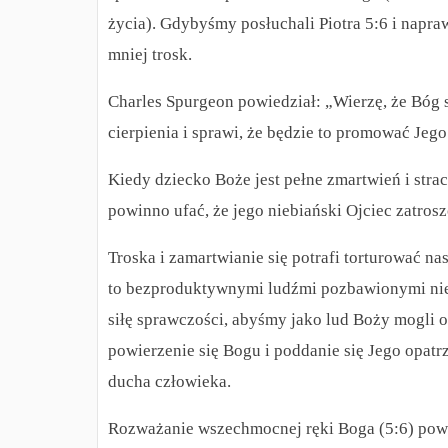
życia). Gdybyśmy posłuchali Piotra 5:6 i napra
mniej trosk.
Charles Spurgeon powiedział: „Wierzę, że Bóg 
cierpienia i sprawi, że będzie to promować Jeg
Kiedy dziecko Boże jest pełne zmartwień i stra
powinno ufać, że jego niebiański Ojciec zatros
Troska i zamartwianie się potrafi torturować n
to bezproduktywnymi ludźmi pozbawionymi nie t
siłę sprawczości, abyśmy jako lud Boży mogli 
powierzenie się Bogu i poddanie się Jego opatr
ducha człowieka.
Rozważanie wszechmocnej ręki Boga (5:6) pow