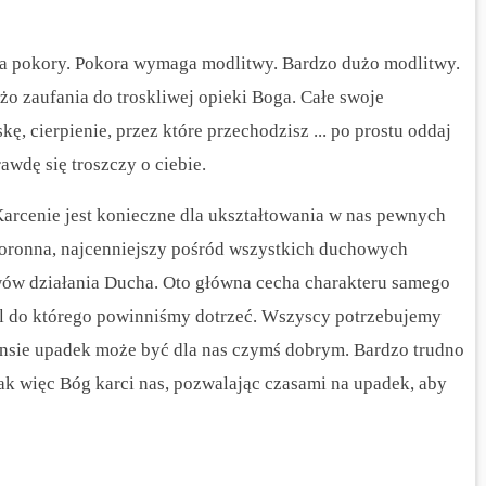
oga pokory. Pokora wymaga modlitwy. Bardzo dużo modlitwy.
zaufania do troskliwej opieki Boga. Całe swoje
kę, cierpienie, przez które przechodzisz ... po prostu oddaj
wdę się troszczy o ciebie.
rcenie jest konieczne dla ukształtowania w nas pewnych
oronna, najcenniejszy pośród wszystkich duchowych
wów działania Ducha. Oto główna cecha charakteru samego
 cel do którego powinniśmy dotrzeć. Wszyscy potrzebujemy
ensie upadek może być dla nas czymś dobrym. Bardzo trudno
ak więc Bóg karci nas, pozwalając czasami na upadek, aby