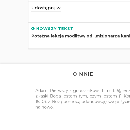
Udostępnij w:
NOWSZY TEKST
Potężna lekcja modlitwy od „misjonarza kani
O MNIE
Adam. Pierwszy z grzeszników (1 Tm 1:15), lec
z łaski Boga jestem tym, czym jestem (1 Ko
15:10). Z Bożą pomocą odbudowuję swoje życi
na nowo.