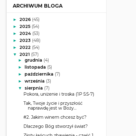
ARCHIWUM BLOGA
2026
(45)
►
2025
(54)
►
2024
(53)
►
2023
(48)
►
2022
(54)
►
2021
(57)
▼
grudnia
(4)
►
listopada
(5)
►
października
(7)
►
września
(3)
►
sierpnia
(7)
▼
Pokora, uniżenie i troska (1P 5:5-7)
Tak, Twoje życie i przyszłość
naprawdę jest w Boży...
#2. Jakim winem chcesz być?
Dlaczego Bóg stworzył świat?
Złoty łańcuch zbawienia - część 1