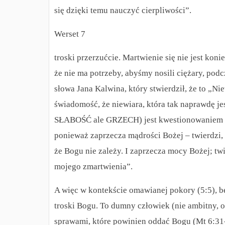
się dzięki temu nauczyć cierpliwości”.
Werset 7
troski przerzućcie. Martwienie się nie jest ko
że nie ma potrzeby, abyśmy nosili ciężary, pod
słowa Jana Kalwina, który stwierdził, że to „N
świadomość, że niewiara, która tak naprawdę jes
SŁABOŚĆ ale GRZECH) jest kwestionowaniem sa
ponieważ zaprzecza mądrości Bożej – twierdzi, ż
że Bogu nie zależy. I zaprzecza mocy Bożej; tw
mojego zmartwienia”.
A więc w kontekście omawianej pokory (5:5), b
troski Bogu. To dumny człowiek (nie ambitny, o
sprawami, które powinien oddać Bogu (Mt 6:31