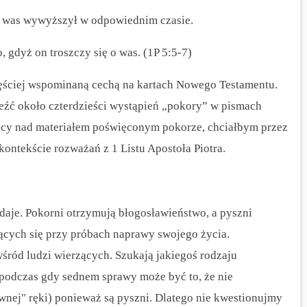
by was wywyższył w odpowiednim czasie.
, gdyż on troszczy się o was. (1P 5:5-7)
częściej wspominaną cechą na kartach Nowego Testamentu.
eźć około czterdzieści wystąpień „pokory” w pismach
acy nad materiałem poświęconym pokorze, chciałbym przez
ontekście rozważań z 1 Listu Apostoła Piotra.
daje. Pokorni otrzymują błogosławieństwo, a pyszni
ących się przy próbach naprawy swojego życia.
śród ludzi wierzących. Szukają jakiegoś rodzaju
, podczas gdy sednem sprawy może być to, że nie
iwnej" ręki) ponieważ są pyszni. Dlatego nie kwestionujmy