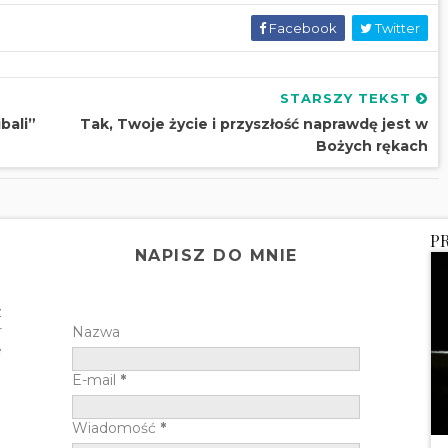
Facebook
Twitter
STARSZY TEKST
bali”
Tak, Twoje życie i przyszłość naprawdę jest w
Bożych rękach
P
NAPISZ DO MNIE
z
r
Nazwa
e
E-mail
*
Wiadomość
*