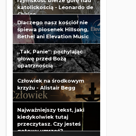
rzymskość bierze górę nad
katolickością - Leonardo de
Chirico
Dlaczego nasz kościół nie
śpiewa piosenek Hillsong,
Bethel ani Elevation Music
„Tak, Panie”: pochylając
głowę przed Bożą
opatrznością
Człowiek na środkowym
krzyżu - Alistair Begg
Najważniejszy tekst, jaki
kiedykolwiek tutaj
przeczytasz. Czy jesteś
gotowy umrzeć?