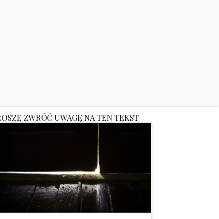
ROSZĘ ZWRÓĆ UWAGĘ NA TEN TEKST