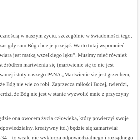
niecznością w naszym życiu, szczególnie w świadomości tego,
czas gdy sam Bóg chce je przejąć. Warto tutaj wspomnieć
iewiara jest matką wszelkiego lęku”. Musimy mieć również
t źródłem martwienia się (martwienie się to nie jest
mej istoty naszego PANA.„Martwienie się jest grzechem,
e Bóg nie wie co robi. Zaprzecza miłości Bożej, twierdzi,
ierdzi, że Bóg nie jest w stanie wyzwolić mnie z przyczyny
ędzie ona owocem życia człowieka, który powierzył swoje
dpowiedzialny, kreatywny itd.) będzie się zamartwiał
-34 – to wcale nie wyklucza odpowiedzialnego i rozsądnego