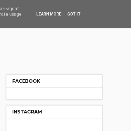
ÓŁ
INNE
user-agent
erate usage
LEARN MORE
GOT IT
FACEBOOK
INSTAGRAM