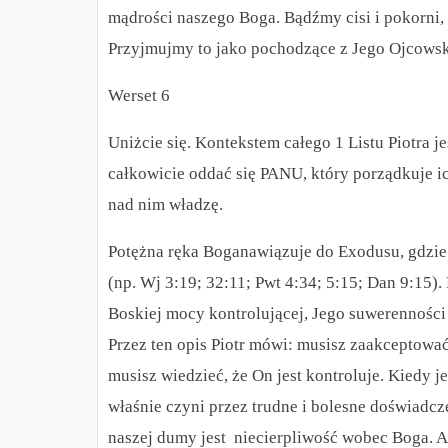
mądrości naszego Boga. Bądźmy cisi i pokorni,
Przyjmujmy to jako pochodzące z Jego Ojcowsk
Werset 6
Uniżcie się. Kontekstem całego 1 Listu Piotra j
całkowicie oddać się PANU, który porządkuje ic
nad nim władzę.
Potężna ręka Boganawiązuje do Exodusu, gdzie 
(np. Wj 3:19; 32:11; Pwt 4:34; 5:15; Dan 9:15)
Boskiej mocy kontrolującej, Jego suwerenności i
Przez ten opis Piotr mówi: musisz zaakceptować
musisz wiedzieć, że On jest kontroluje. Kiedy j
właśnie czyni przez trudne i bolesne doświad
naszej dumy jest niecierpliwość wobec Boga. A