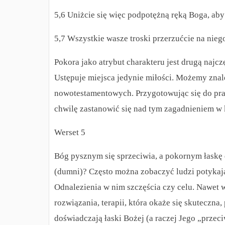
5,6 Uniżcie się więc podpotężną ręką Boga, a
5,7 Wszystkie wasze troski przerzućcie na niego
Pokora jako atrybut charakteru jest drugą naj
Ustępuje miejsca jedynie miłości. Możemy znal
nowotestamentowych. Przygotowując się do pr
chwilę zastanowić się nad tym zagadnieniem w k
Werset 5
Bóg pysznym się sprzeciwia, a pokornym łaskę 
(dumni)? Często można zobaczyć ludzi potykaj
Odnalezienia w nim szczęścia czy celu. Nawet w
rozwiązania, terapii, która okaże się skuteczna
doświadczają łaski Bożej (a raczej Jego „przec