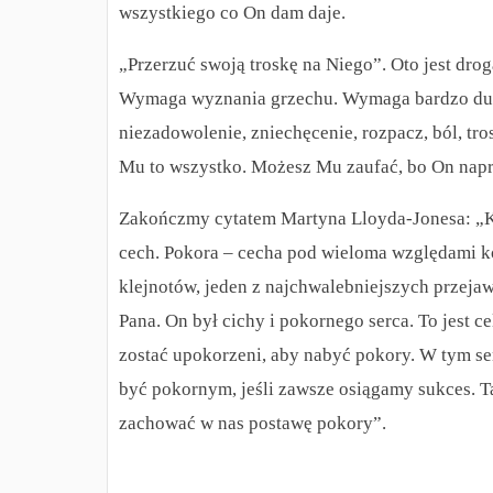
wszystkiego co On dam daje.
„Przerzuć swoją troskę na Niego”. Oto jest dr
Wymaga wyznania grzechu. Wymaga bardzo dużo 
niezadowolenie, zniechęcenie, rozpacz, ból, tros
Mu to wszystko. Możesz Mu zaufać, bo On napra
Zakończmy cytatem Martyna Lloyda-Jonesa: „Ka
cech. Pokora – cecha pod wieloma względami k
klejnotów, jeden z najchwalebniejszych przeja
Pana. On był cichy i pokornego serca. To jest
zostać upokorzeni, aby nabyć pokory. W tym s
być pokornym, jeśli zawsze osiągamy sukces. T
zachować w nas postawę pokory”.