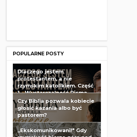
POPULARNE POSTY
Dlaczego jestem
protestantem, a nie
rzymskim katolikiem. Część
1 - Wystarczalność Pisma
Świętego - Wes Huff
Czy Biblia pozwala kobiecie
głosić kazania albo być
pastorem?
„Ekskomunikowani!" Gdy