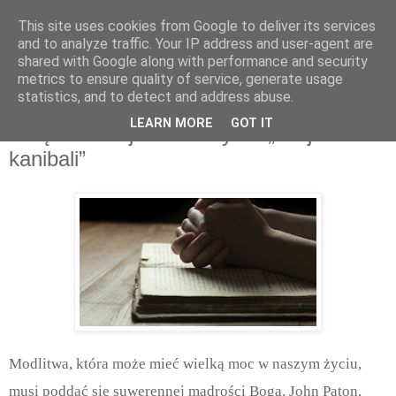
This site uses cookies from Google to deliver its services
and to analyze traffic. Your IP address and user-agent are
shared with Google along with performance and security
metrics to ensure quality of service, generate usage
statistics, and to detect and address abuse.
poniedziałek, września 06, 2021
LEARN MORE
GOT IT
Potężna lekcja modlitwy od „misjonarza
kanibali”
Modlitwa, która może mieć wielką moc w naszym życiu,
musi poddać się suwerennej mądrości Boga. John Paton,