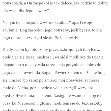
potrzebach, a On zaspokoi je tak dalece, jak będzie to dobre
dla was i dla Jego chwały”.
Na tym ten „misjonarz wśród kanibali” oparł swoje
zaufanie: Bóg zaspokoi jego potrzeby, jeśli będzie to dla
jego dobra i przyczyni się do Bożej chwały.
Kiedy Paton był otoczony przez uzbrojonych tubylców,
poddając się Bożej mądrości, wzniósł modlitwę do Ojca z
błaganiem o to, aby cała ta sytuacja przyniosła dobro do
jego życia i uwielbiła Boga: „Powiedziałem im, że nie boję
się umrzeć, bo zaraz po śmierci mój Zbawiciel zabierze
mnie do Nieba, gdzie będę o wiele szczęśliwszy niż
kiedykolwiek tutaj na ziemi. Następnie wzniosłem ręce i
oczy ku Niebiosom i głośno modliłem się do Jezusa żeby
mnie ochronił, albo zabrał do domu, do chwały. Prosiłem,