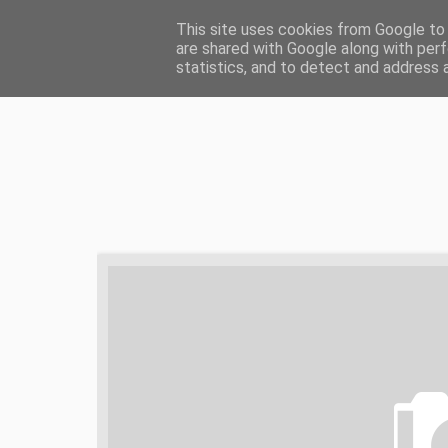
HOME
ŻYCIE CHRZEŚCIJAŃSKIE
ZD
This site uses cookies from Google to d
are shared with Google along with perf
statistics, and to detect and address 