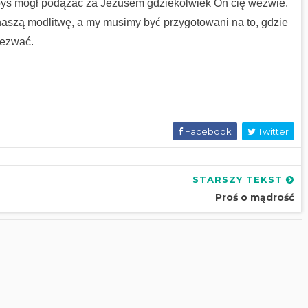
 abyś mógł podążać za Jezusem gdziekolwiek On cię wezwie.
szą modlitwę, a my musimy być przygotowani na to, gdzie
wezwać.
Facebook
Twitter
STARSZY TEKST
Proś o mądrość