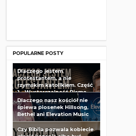
POPULARNE POSTY
Dlaczego jestem
protestantem, a nie
rzymskim katolikiem. Część
1 - Wystarczalność Pisma
Świętego - Wes Huff
Dlaczego nasz kościół nie
śpiewa piosenek Hillsong,
Bethel ani Elevation Music
Czy Biblia pozwala kobiecie