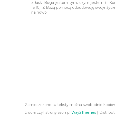
z łaski Boga jestem tym, czym jestem (1 Ko
15:10). Z Bożą pomocą odbudowuję swoje życi
na nowo.
Zamieszczone tu teksty można swobodnie kopiować
źródła czyli strony 5sola.pl
Way2Themes
| Distribu