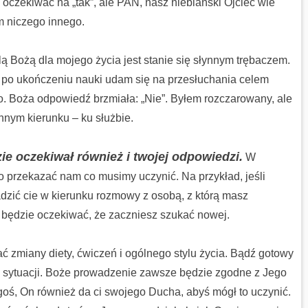
e oczekiwać na „tak”, ale PAN, nasz niebiański Ojciec wie
am niczego innego.
ą Bożą dla mojego życia jest stanie się słynnym trębaczem.
po ukończeniu nauki udam się na przesłuchania celem
o. Boża odpowiedź brzmiała: „Nie”. Byłem rozczarowany, ale
nnym kierunku – ku służbie.
ie oczekiwał również i twojej odpowiedzi.
W
 przekazać nam co musimy uczynić. Na przykład, jeśli
dzić cie w kierunku rozmowy z osobą, z którą masz
ą będzie oczekiwać, że zaczniesz szukać nowej.
miany diety, ćwiczeń i ogólnego stylu życia. Bądź gotowy
j sytuacji. Boże prowadzenie zawsze będzie zgodne z Jego
oś, On również da ci swojego Ducha, abyś mógł to uczynić.