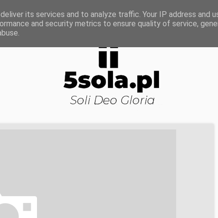
ROWA NAUKA
DOJRZAŁOŚĆ DUCHOWA
KOŚCI
eliver its services and to analyze traffic. Your IP address and 
ormance and security metrics to ensure quality of service, gen
abuse.