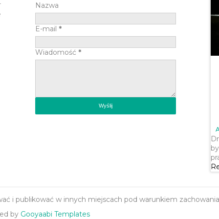
r
Nazwa
e
E-mail
*
Wiadomość
*
Dr
by
pr
Re
 i publikować w innych miejscach pod warunkiem zachowania ic
ted by
Gooyaabi Templates