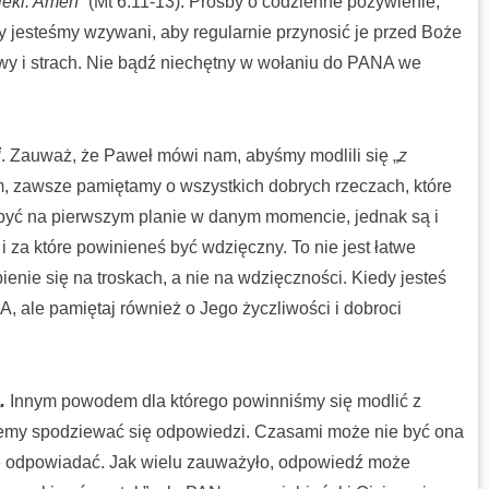
ieki. Amen
” (Mt 6:11-13). Prośby o codzienne pożywienie,
y jesteśmy wzywani, aby regularnie przynosić je przed Boże
wy i strach. Nie bądź niechętny w wołaniu do PANA we
i
. Zauważ, że Paweł mówi nam, abyśmy modlili się „
z
em, zawsze pamiętamy o wszystkich dobrych rzeczach, które
 być na pierwszym planie w danym momencie, jednak są i
 za które powinieneś być wdzięczny. To nie jest łatwe
enie się na troskach, a nie na wdzięczności. Kiedy jesteś
, ale pamiętaj również o Jego życzliwości i dobroci
.
Innym powodem dla którego powinniśmy się modlić z
emy spodziewać się odpowiedzi. Czasami może nie być ona
ze odpowiadać. Jak wielu zauważyło, odpowiedź może