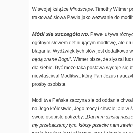
W swojej książce
Mindscape
, Timothy Witmer 
traktować słowa Pawła jako wezwanie do modli
Módl się szczegółowo
. Paweł używa różnyc
ogólnym słowem definiującym modlitwę, ale drug
błagania. Wydźwięk tych słów jest dodatkowo w
będą znane Bogu
”. Witmer pisze, że słyszał lu
dla siebie. Być może taka postawa wydaje się 
niewłaściwa! Modlitwa, którą Pan Jezus nauczy
prośby osobiste.
Modlitwa Pańska zaczyna się od oddania chwały
na Jego królestwie, Jego mocy i chwale; ale w
swoje osobiste potrzeby: „
Daj nam dzisiaj nasze
my przebaczamy tym, którzy przeciw nam zawinil