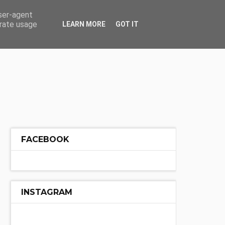
ÓŁ
INNE
user-agent
erate usage
LEARN MORE
GOT IT
FACEBOOK
INSTAGRAM