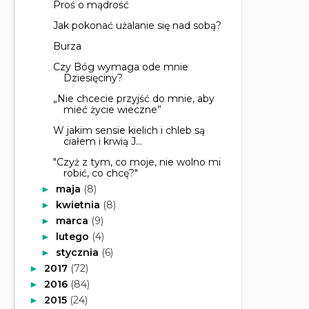
Proś o mądrość
Jak pokonać użalanie się nad sobą?
Burza
Czy Bóg wymaga ode mnie
Dziesięciny?
„Nie chcecie przyjść do mnie, aby
mieć życie wieczne”
W jakim sensie kielich i chleb są
ciałem i krwią J...
"Czyż z tym, co moje, nie wolno mi
robić, co chcę?"
maja
(8)
►
kwietnia
(8)
►
marca
(9)
►
lutego
(4)
►
stycznia
(6)
►
2017
(72)
►
2016
(84)
►
2015
(24)
►