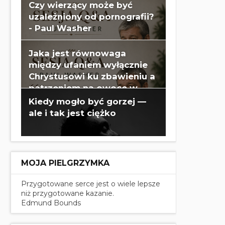
Czy wierzący może być
uzależniony od pornografii?
- Paul Washer
Jaka jest równowaga
między ufaniem wyłącznie
Chrystusowi ku zbawieniu a
patrzeniem na owoce w
swoim życiu? - Paul Washer
Kiedy mogło być gorzej —
ale i tak jest ciężko
MOJA PIELGRZYMKA
Przygotowane serce jest o wiele lepsze
niż przygotowane kazanie.
Edmund Bounds