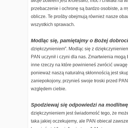
twoje bowiem jest królestwo, moc i chwała na w
przebaczenie i ochronę są bardzo osobiste, a m
oblicze. Te prośby obejmują również nasze oba
wszystkich sprawach.
Modląc się, pamiętajmy o Bożej dobroc
dziękczynieniem
”. Modląc się z dziękczynieni
PAN uczynił i czyni dla nas. Zmartwienia mogą
inne rzeczy na które powinieneś zwrócić uwagę i
ponieważ naszą naturalną skłonnością jest skupi
zaniepokojony, przynieś swoje troski przed PANA
względem ciebie.
Spodziewaj się odpowiedzi na modlitwę
dziękczynieniem jest świadomość tego, że moż
taka jakiej oczekujemy, ale PAN obiecał zaws