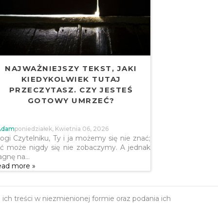
NAJWAŻNIEJSZY TEKST, JAKI
KIEDYKOLWIEK TUTAJ
PRZECZYTASZ. CZY JESTEŚ
GOTOWY UMRZEĆ?
Adam
Poniedziałek, Kwietnia 06, 2026
ogi Czytelniku, Ty i ja możemy się nie znać;
ć może nigdy się nie zobaczymy. A jednak
agnę na…
ad more »
h treści w niezmienionej formie oraz podania ich