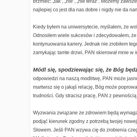
brzmieć: „tak”, „nie”, „nie teraz”. Możemy zawsz
najlepiej co jest dla nas dobre i nigdy nie da n
Kiedy byłem na uniwersytecie, myślałem, że wol
Odnosiłem wiele sukcesów i zdecydowałem, że 
kontynuowania kariery. Jednak nie zrobiłem teg
zamykając tamte drzwi, PAN skierował mnie w i
Módl się, spodziewając się, że Bóg będz
odpowiedzi na naszą modlitwę, PAN może jasno
martwisz się o jakąś relację, Bóg może poprowa
trudności. Gdy stracisz pracę, PAN z pewności
Wyzwania związane ze zdrowiem będą wymagać z
podjąć kierunek zgodny z potrzebą twojej nowe
Słowem. Jeśli PAN wzywa cię do zrobienia czeg