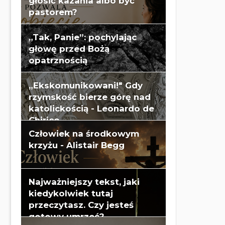
głosić kazania albo być
pastorem?
„Tak, Panie”: pochylając
głowę przed Bożą
opatrznością
„Ekskomunikowani!" Gdy
rzymskość bierze górę nad
katolickością - Leonardo de
Chirico
Człowiek na środkowym
krzyżu - Alistair Begg
Najważniejszy tekst, jaki
kiedykolwiek tutaj
przeczytasz. Czy jesteś
gotowy umrzeć?