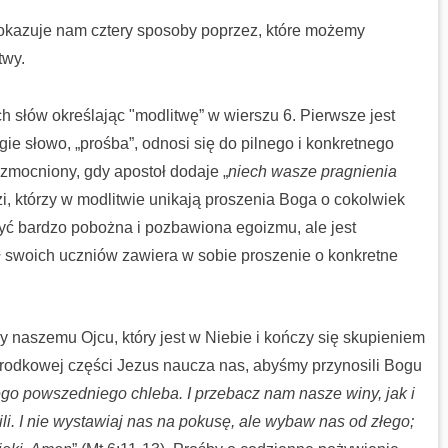
pokazuje nam cztery sposoby poprzez, które możemy
twy.
h słów określając "modlitwę” w wierszu 6. Pierwsze jest
ie słowo, „prośba”, odnosi się do pilnego i konkretnego
zmocniony, gdy apostoł dodaje „
niech wasze pragnienia
dzi, którzy w modlitwie unikają proszenia Boga o cokolwiek
być bardzo pobożna i pozbawiona egoizmu, ale jest
ł swoich uczniów zawiera w sobie proszenie o konkretne
 naszemu Ojcu, który jest w Niebie i kończy się skupieniem
 środkowej części Jezus naucza nas, abyśmy przynosili Bogu
go powszedniego chleba. I przebacz nam nasze winy, jak i
i. I nie wystawiaj nas na pokusę, ale wybaw nas od złego;