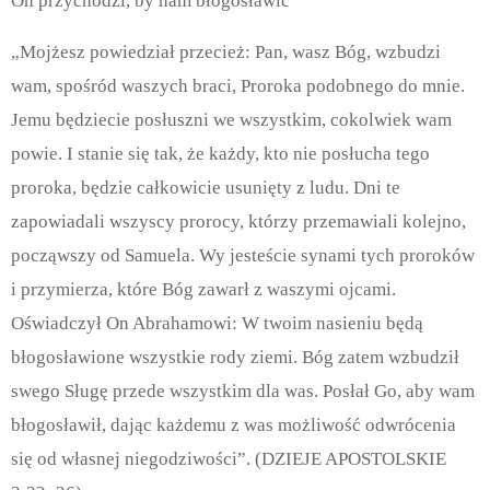
On przychodzi, by nam błogosławić
„Mojżesz powiedział przecież: Pan, wasz Bóg, wzbudzi
wam, spośród waszych braci, Proroka podobnego do mnie.
Jemu będziecie posłuszni we wszystkim, cokolwiek wam
powie. I stanie się tak, że każdy, kto nie posłucha tego
proroka, będzie całkowicie usunięty z ludu. Dni te
zapowiadali wszyscy prorocy, którzy przemawiali kolejno,
począwszy od Samuela. Wy jesteście synami tych proroków
i przymierza, które Bóg zawarł z waszymi ojcami.
Oświadczył On Abrahamowi: W twoim nasieniu będą
błogosławione wszystkie rody ziemi. Bóg zatem wzbudził
swego Sługę przede wszystkim dla was. Posłał Go, aby wam
błogosławił, dając każdemu z was możliwość odwrócenia
się od własnej niegodziwości”. (DZIEJE APOSTOLSKIE