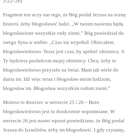
3:22–26)
Fragment ten uczy nas tego, że Bóg posłał Jezusa na scenę
historii, żeby błogosławić ludzi.
„W twoim nasieniu będą
błogosławione wszystkie rody ziemi.” Bóg powiedział do
swego Syna w niebie: „Czas się wypełnił. Obiecałem
błogosławieństwo. Teraz jest czas, by spełnić obietnicę. A
Ty będziesz posłańcem mojej obietnicy. Chcę, żeby to
błogosławieństwo przyszło na świat. Mam tak wiele do
dania im. Idź więc teraz i błogosław moim ludziom,
błogosław im. Błogosław wszystkim rodom ziemi.”
Możesz to dostrzec w wersecie 25 i 26 – Boże
błogosławieństwo jest tu dwukrotnie wspomniane.
W
wersecie 26 jest nawet wprost powiedziane, że Bóg posłał
Jezusa do Izraelitów, żeby im błogosławić. I gdy czytamy,