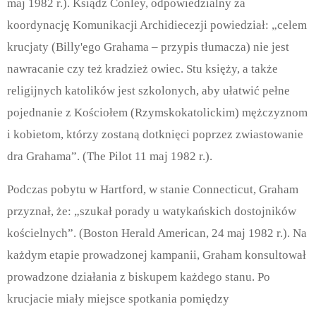
maj 1982 r.). Ksiądz Conley, odpowiedzialny za
koordynację Komunikacji Archidiecezji powiedział: „celem
krucjaty (Billy'ego Grahama – przypis tłumacza) nie jest
nawracanie czy też kradzież owiec. Stu księży, a także
religijnych katolików jest szkolonych, aby ułatwić pełne
pojednanie z Kościołem (Rzymskokatolickim) mężczyznom
i kobietom, którzy zostaną dotknięci poprzez zwiastowanie
dra Grahama”. (The Pilot 11 maj 1982 r.).
Podczas pobytu w Hartford, w stanie Connecticut, Graham
przyznał, że: „szukał porady u watykańskich dostojników
kościelnych”. (Boston Herald American, 24 maj 1982 r.). Na
każdym etapie prowadzonej kampanii, Graham konsultował
prowadzone działania z biskupem każdego stanu. Po
krucjacie miały miejsce spotkania pomiędzy