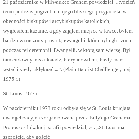
21 października w Milwaukee Graham powiedział: „tydzień
temu podczas pogrzebu mojego bliskiego przyjaciela, w
obecności biskupów i arcybiskupów katolickich,
wygłosiłem kazanie, a gdy zająłem miejsce w ławce, byłem
bardzo wzruszony prostotą ewangelii, która była głoszona
podczas tej ceremonii. Ewangelii, w którą sam wierzę. Był
tam cudowny, niski ksiądz, który mówił mi, kiedy mam
wstać i kiedy uklęknąć....”. (Plain Baprist Challlenger, maj
1975 r.)
St. Louis 1973 r.
W październiku 1973 roku odbyła się w St. Louis krucjata
ewangelizacyjna zorganizowana przez Billy'ego Grahama.
Proboszcz lokalnej parafii powiedział, że: „St. Lous ma
szczęście, aby gościć