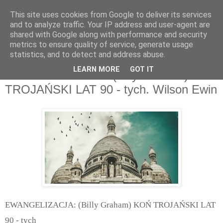
This site uses cookies from Google to deliver its services
and to analyze traffic. Your IP address and user-agent are
shared with Google along with performance and security
metrics to ensure quality of service, generate usage
statistics, and to detect and address abuse.
sobota, marca 15, 2014
LEARN MORE
GOT IT
EWANGELIZACJA: (Billy Graham) KOŃ
TROJAŃSKI LAT 90 - tych. Wilson Ewin
EWANGELIZACJA: (Billy Graham) KOŃ TROJAŃSKI LAT
90 - tych