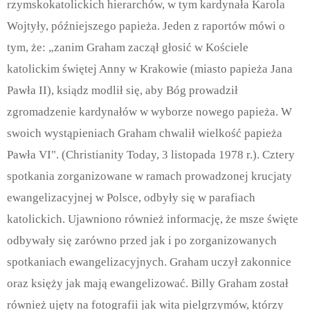
rzymskokatolickich hierarchów, w tym kardynała Karola
Wojtyły, późniejszego papieża. Jeden z raportów mówi o
tym, że: „zanim Graham zaczął głosić w Kościele
katolickim świętej Anny w Krakowie (miasto papieża Jana
Pawła II), ksiądz modlił się, aby Bóg prowadził
zgromadzenie kardynałów w wyborze nowego papieża. W
swoich wystąpieniach Graham chwalił wielkość papieża
Pawła VI". (Christianity Today, 3 listopada 1978 r.). Cztery
spotkania zorganizowane w ramach prowadzonej krucjaty
ewangelizacyjnej w Polsce, odbyły się w parafiach
katolickich. Ujawniono również informację, że msze święte
odbywały się zarówno przed jak i po zorganizowanych
spotkaniach ewangelizacyjnych. Graham uczył zakonnice
oraz księży jak mają ewangelizować. Billy Graham został
również ujęty na fotografii jak wita pielgrzymów, którzy