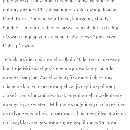
pojedynczych ludzi oraz całych narodów. Niezliczone
miliony poznały Chrystusa poprzez taką ewangelizację.
Farel, Knox, Bunyan, Whitfieled, Spurgeon, Moody i
Sunday – to tylko nieliczne nazwiska osób, których Bóg
używał w mijających stuleciach, aby szerzyć poselstwo
Dobrej Nowiny.
Jednak później coś się stało. Około 40 lat temu, pierwszy
koń trojański został podstępem wprowadzony na pole
ewangelizacyjne. Został zidentyfikowany i określony
mianem ekumenicznej ewangelizacji, czyli współpracy
chrześcijan z ludźmi nieodrodzonymi w celu dzielenia się
ewangelią ze światem. Miliony ewangelicznych chrześcijan
na całym świecie było oczarowanych tą nową ideą, a wielu z
nich szybko zaangażowało się we współpracę. Ta nowa