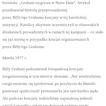
brzmiała: „Graham wygrywa w Notre Dam”. Artykuł
przedstawiał historię przeprowadzonej
przez Billy'ego Grahama krucjaty w tej katolickiej
instytucji. Katolicy aktywnie uczestniczyli w różnorakich
działaniach prowadzonych w ramach tej kampanii – co stało
się już normą w przypadku krucjat organizowanych
przez Billy'ego Grahama.
Manila 1977 r.
Billy Graham podsumował listopadową krucjatę
zorganizowaną w tym mieście słowami: „Nie wiedzieliśmy,
czego możemy się spodziewać po przybyciu do Manilii,
ponieważ społeczność protestancka jest tam bardzo mała.
Ale podczas krucjaty widzieliśmy największą jedność
wśród kościołów, jakiej nie doświadczyliśmy nigdy