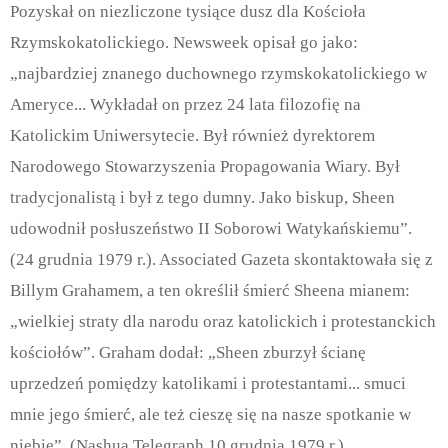
Pozyskał on niezliczone tysiące dusz dla Kościoła
Rzymskokatolickiego. Newsweek opisał go jako:
„najbardziej znanego duchownego rzymskokatolickiego w
Ameryce... Wykładał on przez 24 lata filozofię na
Katolickim Uniwersytecie. Był również dyrektorem
Narodowego Stowarzyszenia Propagowania Wiary. Był
tradycjonalistą i był z tego dumny. Jako biskup, Sheen
udowodnił posłuszeństwo II Soborowi Watykańskiemu”.
(24 grudnia 1979 r.). Associated Gazeta skontaktowała się z
Billym Grahamem, a ten określił śmierć Sheena mianem:
„wielkiej straty dla narodu oraz katolickich i protestanckich
kościołów”. Graham dodał: „Sheen zburzył ścianę
uprzedzeń pomiędzy katolikami i protestantami... smuci
mnie jego śmierć, ale też cieszę się na nasze spotkanie w
niebie”. (Nashua Telegraph 10 grudnia 1979 r.)