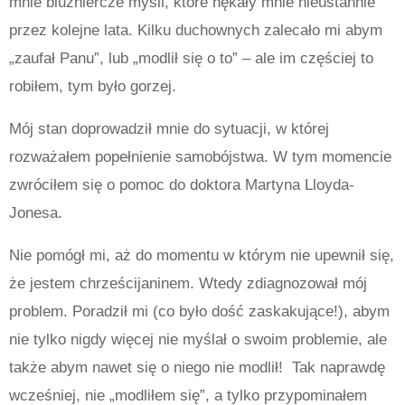
mnie bluźniercze myśli, które nękały mnie nieustannie
przez kolejne lata. Kilku duchownych zalecało mi abym
„zaufał Panu”, lub „modlił się o to” – ale im częściej to
robiłem, tym było gorzej.
Mój stan doprowadził mnie do sytuacji, w której
rozważałem popełnienie samobójstwa. W tym momencie
zwróciłem się o pomoc do doktora Martyna Lloyda-
Jonesa.
Nie pomógł mi, aż do momentu w którym nie upewnił się,
że jestem chrześcijaninem. Wtedy zdiagnozował mój
problem. Poradził mi (co było dość zaskakujące!), abym
nie tylko nigdy więcej nie myślał o swoim problemie, ale
także abym nawet się o niego nie modlił!
Tak naprawdę
wcześniej, nie „modliłem się”, a tylko przypominałem