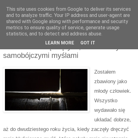
This site uses cookies from Google to deliver its services
and to analyze traffic. Your IP address and user-agent are
shared with Google along with performance and security
metrics to ensure quality of service, generate usage
statistics, and to detect and address abuse.
środa, października 18, 2023
LEARN MORE
GOT IT
Co zrobić z dręczącymi, bluźnierczymi i
samobójczymi myślami
Zostałem
zbawiony jako
młody człowiek.
Wszystko
wydawało się
układać dobrze,
aż do dwudziestego roku życia, kiedy zaczęły dręczyć