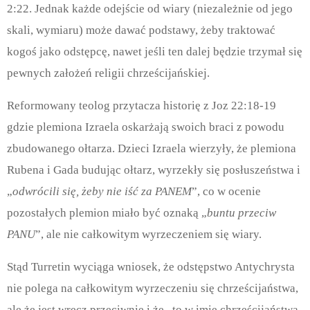
2:22. Jednak każde odejście od wiary (niezależnie od jego
skali, wymiaru) może dawać podstawy, żeby traktować
kogoś jako odstępcę, nawet jeśli ten dalej będzie trzymał się
pewnych założeń religii chrześcijańskiej.
Reformowany teolog przytacza historię z Joz 22:18-19
gdzie plemiona Izraela oskarżają swoich braci z powodu
zbudowanego ołtarza. Dzieci Izraela wierzyły, że plemiona
Rubena i Gada budując ołtarz, wyrzekły się posłuszeństwa i
„
odwrócili się, żeby nie iść za PANEM
”, co w ocenie
pozostałych plemion miało być oznaką „
buntu przeciw
PANU
”, ale nie całkowitym wyrzeczeniem się wiary.
Stąd Turretin wyciąga wniosek, że odstępstwo Antychrysta
nie polega na całkowitym wyrzeczeniu się chrześcijaństwa,
ale że jest wręcz przeciwnie i że „to w imię chrześcijaństwa