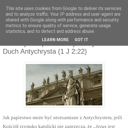
This site uses cookies from Google to deliver its services
and to analyze traffic. Your IP address and user-agent are
shared with Google along with performance and security
metrics to ensure quality of service, generate usage
statistics, and to detect and address abuse.
sobota, czerwca 24, 2023
LEARN MORE
GOT IT
Jak Rzym zaprzecza Ojcu i Synowi.
Duch Antychrysta (1 J 2:22)
Jak papiestwo może być utożsamiane z Antychrystem, jeśli
Kościół rzymsko katolicki nie zaprzecza, że „
Jezus jest