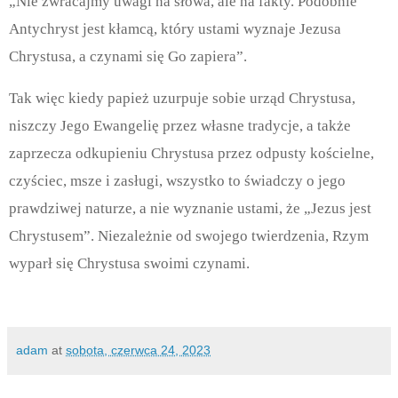
„Nie zwracajmy uwagi na słowa, ale na fakty. Podobnie
Antychryst jest kłamcą, który ustami wyznaje Jezusa
Chrystusa, a czynami się Go zapiera”.
Tak więc kiedy papież uzurpuje sobie urząd Chrystusa,
niszczy Jego Ewangelię przez własne tradycje, a także
zaprzecza odkupieniu Chrystusa przez odpusty kościelne,
czyściec, msze i zasługi, wszystko to świadczy o jego
prawdziwej naturze, a nie wyznanie ustami, że „Jezus jest
Chrystusem”. Niezależnie od swojego twierdzenia, Rzym
wyparł się Chrystusa swoimi czynami.
adam
at
sobota, czerwca 24, 2023