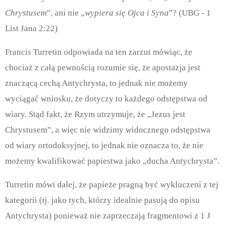
Chrystusem
”, ani nie „
wypiera się Ojca i Syna
”? (UBG - 1
List Jana 2:22)
Francis Turretin odpowiada na ten zarzut mówiąc, że
chociaż z całą pewnością rozumie się, że apostazja jest
znaczącą cechą Antychrysta, to jednak nie możemy
wyciągać wniosku, że dotyczy to każdego odstępstwa od
wiary. Stąd fakt, że Rzym utrzymuje, że „Jezus jest
Chrystusem”, a więc nie widzimy widocznego odstępstwa
od wiary ortodoksyjnej, to jednak nie oznacza to, że nie
możemy kwalifikować papiestwa jako „ducha Antychrysta”.
Turretin mówi dalej, że papieże pragną być wykluczeni z tej
kategorii (tj. jako tych, którzy idealnie pasują do opisu
Antychrysta) ponieważ nie zaprzeczają fragmentowi z 1 J