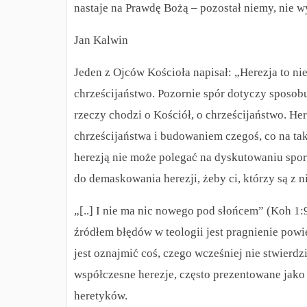
nastaje na Prawdę Bożą – pozostał niemy, nie wy
Jan Kalwin
Jeden z Ojców Kościoła napisał: „Herezja to nie j
chrześcijaństwo. Pozornie spór dotyczy sposobu
rzeczy chodzi o Kościół, o chrześcijaństwo. Her
chrześcijaństwa i budowaniem czegoś, co na taki
herezją nie może polegać na dyskutowaniu spor
do demaskowania herezji, żeby ci, którzy są z n
„[..] I nie ma nic nowego pod słońcem” (Koh 1:
źródłem błędów w teologii jest pragnienie pow
jest oznajmić coś, czego wcześniej nie stwierdz
współczesne herezje, często prezentowane jako
heretyków.