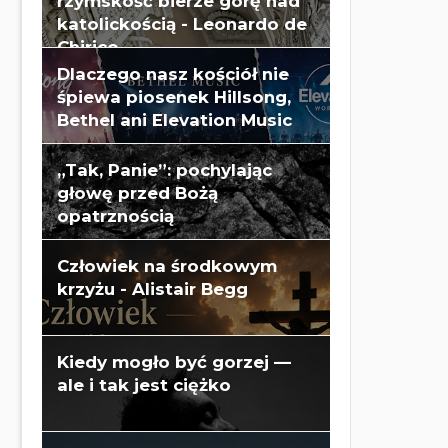
rzymskość bierze górę nad
katolickością - Leonardo de
Chirico
Dlaczego nasz kościół nie
śpiewa piosenek Hillsong,
Bethel ani Elevation Music
„Tak, Panie”: pochylając
głowę przed Bożą
opatrznością
Człowiek na środkowym
krzyżu - Alistair Begg
Kiedy mogło być gorzej —
ale i tak jest ciężko