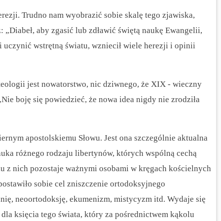
ezji. Trudno nam wyobrazić sobie skalę tego zjawiska,
: „Diabeł, aby zgasić lub zdławić świętą naukę Ewangelii,
i uczynić wstrętną światu, wzniecił wiele herezji i opinii
eologii jest nowatorstwo, nic dziwnego, że XIX - wieczny
 „Nie boję się powiedzieć, że nowa idea nigdy nie zrodziła
ernym apostolskiemu Słowu. Jest ona szczególnie aktualna
nauka różnego rodzaju libertynów, których wspólną cechą
elu z nich pozostaje ważnymi osobami w kręgach kościelnych
postawiło sobie cel zniszczenie ortodoksyjnego
anię, neoortodoksję, ekumenizm, mistycyzm itd. Wydaje się
 dla księcia tego świata, który za pośrednictwem kąkolu