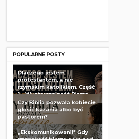
POPULARNE POSTY
Dlaczego jestem
protestantem, a nie
rzymskim katolikiem. Część
1 - Wystarczalność Pisma
Świętego - Wes Huff
Czy Biblia pozwala kobiecie
głosić kazania albo być
pastorem?
„Ekskomunikowani!" Gdy