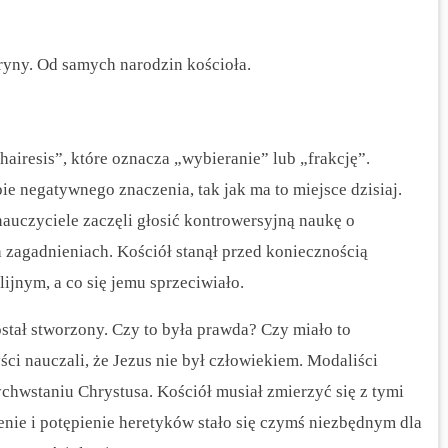
ryny. Od samych narodzin kościoła.
airesis”, które oznacza „wybieranie” lub „frakcję”.
ie negatywnego znaczenia, tak jak ma to miejsce dzisiaj.
 nauczyciele zaczęli głosić kontrowersyjną naukę o
h zagadnieniach. Kościół stanął przed koniecznością
ijnym, a co się jemu sprzeciwiało.
ostał stworzony. Czy to była prawda? Czy miało to
yści nauczali, że Jezus nie był człowiekiem. Modaliści
chwstaniu Chrystusa. Kościół musiał zmierzyć się z tymi
enie i potępienie heretyków stało się czymś niezbędnym dla