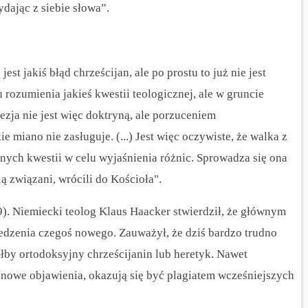
dając z siebie słowa”.
est jakiś błąd chrześcijan, ale po prostu to już nie jest
 rozumienia jakieś kwestii teologicznej, ale w gruncie
ezja nie jest więc doktryną, ale porzuceniem
e miano nie zasługuje. (...) Jest więc oczywiste, że walka z
nych kwestii w celu wyjaśnienia różnic. Sprowadza się ona
ią związani, wrócili do Kościoła".
9). Niemiecki teolog Klaus Haacker stwierdził, że głównym
iedzenia czegoś nowego. Zauważył, że dziś bardzo trudno
iłby ortodoksyjny chrześcijanin lub heretyk. Nawet
 nowe objawienia, okazują się być plagiatem wcześniejszych