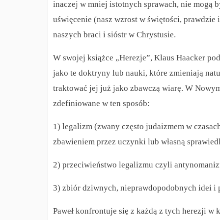
inaczej w mniej istotnych sprawach, nie mogą 
uświęcenie (nasz wzrost w świętości, prawdzie i 
naszych braci i sióstr w Chrystusie.
W swojej książce „Herezje”, Klaus Haacker podą
jako te doktryny lub nauki, które zmieniają na
traktować jej już jako zbawczą wiarę. W Nowym
zdefiniowane w ten sposób:
1) legalizm (zwany często judaizmem w czasac
zbawieniem przez uczynki lub własną sprawied
2) przeciwieństwo legalizmu czyli antynomani
3) zbiór dziwnych, nieprawdopodobnych idei i
Paweł konfrontuje się z każdą z tych herezji w 