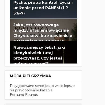
Pycha, próba kontroli życia i
uniżenie przed PANEM (1 P
5:6-7)
Jaka jest równowaga
między ufaniem wyłącznie
Chrystusowi ku zbawieniu a
patrzeniem na owoce w
swoim życiu? - Paul Washer
Najważniejszy tekst, jaki
kiedykolwiek tutaj
przeczytasz. Czy jesteś
gotowy umrzeć?
MOJA PIELGRZYMKA
Przygotowane serce jest o wiele lepsze
niż przygotowane kazanie.
Edmund Bounds