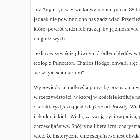
Już Augustyn w V wieku wymieniał ponad 88 her
jednak nie powinno ono nas zadziwiać. Przecież
której powrót widzi lub raczej, by ją zniesławić 
niegodziwych”.
Jeśli rzeczywiście głównym źródłem błędów w t
teolog z Princeton, Charles Hodge, chwalił się:
się w tym seminarium”.
Wypowiedź ta podkreśla potrzebę pozostania wi
w rzeczywistości, w której w kościele króluje 
charakterystyczną jest odejście od Prawdy. Wi
i akademickich. Wielu, za swoją życiową misję 
chrześcijaństwa. Spójrz na liberalizm, charyzm
więc, że historyczne chrześcijaństwo jest ohydą