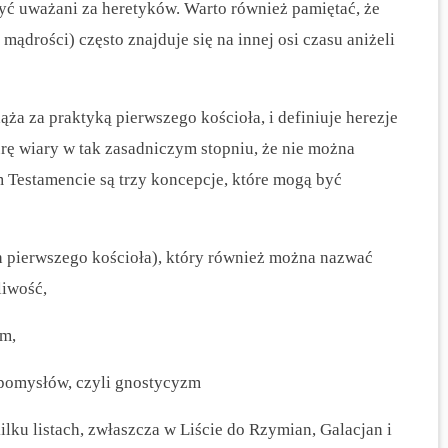
być uważani za heretyków. Warto również pamiętać, że
mądrości) często znajduje się na innej osi czasu aniżeli
ża za praktyką pierwszego kościoła, i definiuje herezje
turę wiary w tak zasadniczym stopniu, że nie można
 Testamencie są trzy koncepcje, które mogą być
h pierwszego kościoła), który również można nazwać
liwość,
zm,
 pomysłów, czyli gnostycyzm
kilku listach, zwłaszcza w Liście do Rzymian, Galacjan i