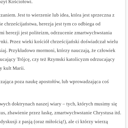
ozyt Kościołowi.
zaniem. Jest to wierzenie lub idea, która jest sprzeczna z
e chrześcijaństwa, herezja jest tym co odbiega od
i herezji jest politeizm, odrzucenie zmartwychwstania
nki. Przez wieki kościół chrześcijański doświadczał wielu
isiaj. Przykładowo mormoni, którzy nauczają, że człowiek
ucający Trójcę, czy też Rzymski katolicyzm odrzucający
 kult Marii.
czająca poza naukę apostołów, lub wprowadzająca coś
wych doktrynach naszej wiary – tych, których musimy się
zus, zbawienie przez łaskę, zmartwychwstanie Chrystusa itd.
yskusji z pasją (oraz miłością!), ale ci którzy wierzą