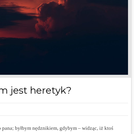
m jest heretyk?
ego pana; byłbym nędznikiem, gdybym – widząc, iż ktoś