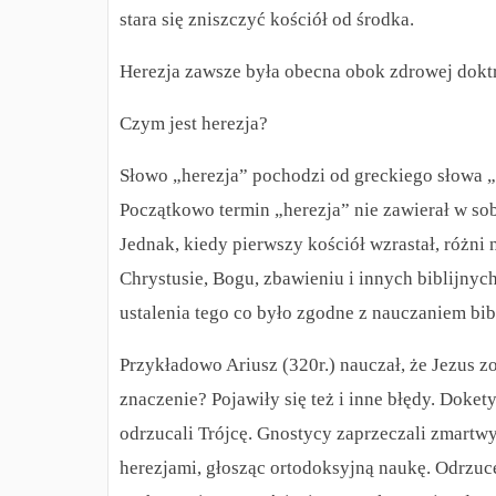
stara się zniszczyć kościół od środka.
Herezja zawsze była obecna obok zdrowej dokt
Czym jest herezja?
Słowo „herezja” pochodzi od greckiego słowa „h
Początkowo termin „herezja” nie zawierał w sob
Jednak, kiedy pierwszy kościół wzrastał, różni
Chrystusie, Bogu, zbawieniu i innych biblijnyc
ustalenia tego co było zgodne z nauczaniem bibl
Przykładowo Ariusz (320r.) nauczał, że Jezus z
znaczenie? Pojawiły się też i inne błędy. Doket
odrzucali Trójcę. Gnostycy zaprzeczali zmartwy
herezjami, głosząc ortodoksyjną naukę. Odrzuc