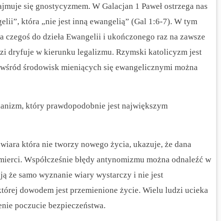
zajmuje się gnostycyzmem. W Galacjan 1 Paweł ostrzega nas
lii”, która „nie jest inną ewangelią” (Gal 1:6-7). W tym
a czegoś do dzieła Ewangelii i ukończonego raz na zawsze
dzi dryfuje w kierunku legalizmu. Rzymski katolicyzm jest
eż wśród środowisk mieniących się ewangelicznymi można
ianizm, który prawdopodobnie jest największym
 wiara która nie tworzy nowego życia, ukazuje, że dana
śmierci. Współcześnie błędy antynomizmu można odnaleźć w
ją że samo wyznanie wiary wystarczy i nie jest
której dowodem jest przemienione życie. Wielu ludzi ucieka
enie poczucie bezpieczeństwa.