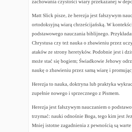
zachowania czystości wiary przekazanej w dep
Matt Slick pisze, że herezja jest fałszywym nauc
ortodoksyjną wiarą chrześcijańską. W kontekści
podstawowego nauczania biblijnego. Przykładam
Chrystusa czy też nauka o zbawieniu przez uczy
ataków ze strony heretyków. Podobnie jest i dz
może stać się bogiem; Świadkowie Jehowy odrz
naukę o zbawieniu przez samą wiarę i promujący
Herezja to nauka, doktryna lub praktyka wykra
zupełnie nowego i sprzecznego z Pismem.
Herezja jest fałszywym nauczaniem o podstawo
trzymać: nauki odnośnie Boga, tego kim jest Je
Mniej istotne zagadnienia z pewnością są warte d