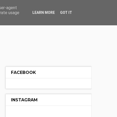
ÓŁ
INNE
user-agent
erate usage
LEARN MORE
GOT IT
FACEBOOK
INSTAGRAM