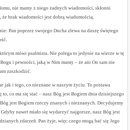
 domu, nie mamy z niego żadnych wiadomości, skłonni
ć, że brak wiadomości jest dobrą wiadomością.
enie: Pan poprzez swojego Ducha zlewa na duszę świętego
ość.
którym mówi psalmista. Nie polega to jedynie na wierze w tę
u Bogu i pewności, jaką w Nim mamy – że ani On sam nie
nam zaszkodzić.
ne jak i tego, co nieznane w naszym życiu. To postawa
ę to, co ma się stać – nasz Bóg jest Bogiem dnia dzisiejszego
sz Bóg jest Bogiem rzeczy znanych i nieznanych. Decydujemy
ie, Gdyby nawet miało się wydarzyć najgorsze, nasz Bóg jest
dzianych zdarzeń. Pan żyje, więc czego mogą bać się Jego