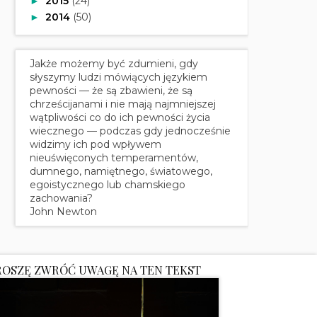
2015
(24)
►
2014
(50)
►
Jakże możemy być zdumieni, gdy
słyszymy ludzi mówiących językiem
pewności — że są zbawieni, że są
chrześcijanami i nie mają najmniejszej
wątpliwości co do ich pewności życia
wiecznego — podczas gdy jednocześnie
widzimy ich pod wpływem
nieuświęconych temperamentów,
dumnego, namiętnego, światowego,
egoistycznego lub chamskiego
zachowania?
John Newton
ROSZĘ ZWRÓĆ UWAGĘ NA TEN TEKST