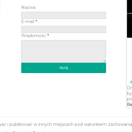
z
r
Nazwa
e
E-mail
*
Wiadomość
*
Dr
by
pr
Re
 i publikować w innych miejscach pod warunkiem zachowania ic