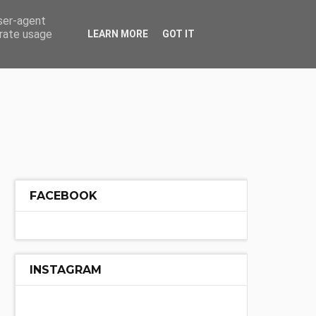
ÓŁ
INNE
user-agent
erate usage
LEARN MORE
GOT IT
FACEBOOK
INSTAGRAM