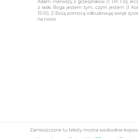
Adam. Pierwszy z grzeszników (1 Tm 1:15), lec
z łaski Boga jestem tym, czym jestem (1 Ko
15:10). Z Bożą pomocą odbudowuję swoje życi
na nowo.
Zamieszczone tu teksty można swobodnie kopiować