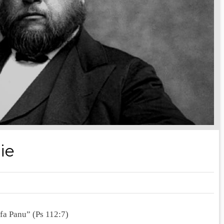
ie
ufa Panu” (Ps 112:7)