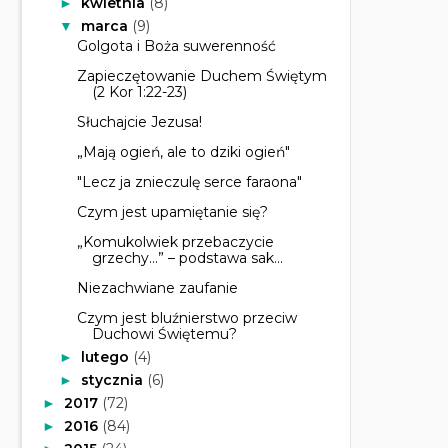
kwietnia
(8)
►
marca
(9)
▼
Golgota i Boża suwerenność
Zapieczętowanie Duchem Świętym
(2 Kor 1:22-23)
Słuchajcie Jezusa!
„Mają ogień, ale to dziki ogień"
"Lecz ja znieczulę serce faraona"
Czym jest upamiętanie się?
„Komukolwiek przebaczycie
grzechy…” – podstawa sak...
Niezachwiane zaufanie
Czym jest bluźnierstwo przeciw
Duchowi Świętemu?
lutego
(4)
►
stycznia
(6)
►
2017
(72)
►
2016
(84)
►