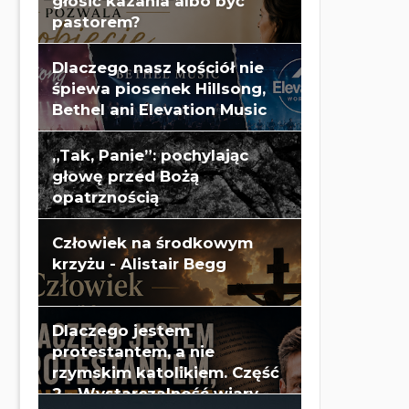
głosić kazania albo być
pastorem?
Dlaczego nasz kościół nie
śpiewa piosenek Hillsong,
Bethel ani Elevation Music
„Tak, Panie”: pochylając
głowę przed Bożą
opatrznością
Człowiek na środkowym
krzyżu - Alistair Begg
Dlaczego jestem
protestantem, a nie
rzymskim katolikiem. Część
2 - Wystarczalność wiary -