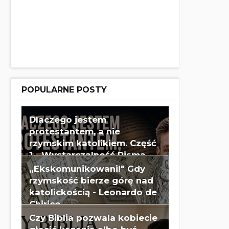
POPULARNE POSTY
Dlaczego jestem
protestantem, a nie
rzymskim katolikiem. Część
1 - Wystarczalność Pisma
Świętego - Wes Huff
„Ekskomunikowani!" Gdy
rzymskość bierze górę nad
katolickością - Leonardo de
Chirico
Czy Biblia pozwala kobiecie