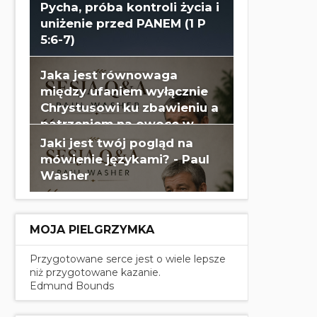
Wes Huff
Pycha, próba kontroli życia i
uniżenie przed PANEM (1 P
5:6-7)
Jaka jest równowaga
między ufaniem wyłącznie
Chrystusowi ku zbawieniu a
patrzeniem na owoce w
swoim życiu? - Paul Washer
Jaki jest twój pogląd na
mówienie językami? - Paul
Washer
MOJA PIELGRZYMKA
Przygotowane serce jest o wiele lepsze
niż przygotowane kazanie.
Edmund Bounds