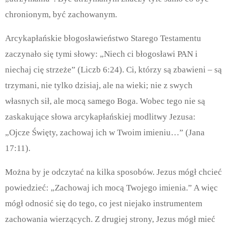
chronionym, być zachowanym.
Arcykapłańskie błogosławieństwo Starego Testamentu
zaczynało się tymi słowy: „Niech ci błogosławi PAN i
niechaj cię strzeże” (Liczb 6:24).
Ci, którzy są zbawieni – są
trzymani, nie tylko dzisiaj, ale na wieki; nie z swych
własnych sił, ale mocą samego Boga.
Wobec tego nie są
zaskakujące słowa arcykapłańskiej modlitwy Jezusa:
„Ojcze Święty, zachowaj ich w Twoim imieniu…”
(Jana
17:11).
Można by je odczytać na kilka sposobów. Jezus mógł chcieć
powiedzieć: „Zachowaj ich mocą Twojego imienia.” A więc
mógł odnosić się do tego, co jest niejako instrumentem
zachowania wierzących. Z drugiej strony, Jezus mógł mieć