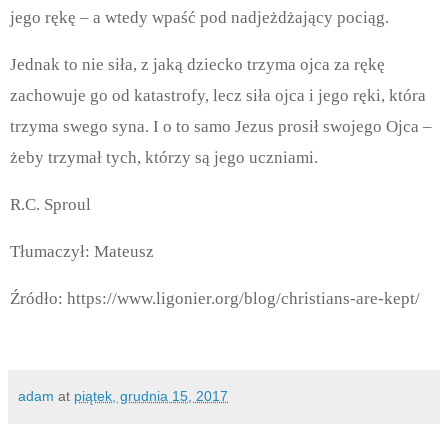
jego rękę – a wtedy wpaść pod nadjeżdżający pociąg.
Jednak to nie siła, z jaką dziecko trzyma ojca za rękę
zachowuje go od katastrofy, lecz siła ojca i jego ręki, która
trzyma swego syna. I o to samo Jezus prosił swojego Ojca –
żeby trzymał tych, którzy są jego uczniami.
R.C. Sproul
Tłumaczył: Mateusz
Źródło: https://www.ligonier.org/blog/christians-are-kept/
adam
at
piątek, grudnia 15, 2017