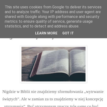
This site uses cookies from Google to deliver its services
and to analyze traffic. Your IP address and user-agent are
shared with Google along with performance and security
metrics to ensure quality of service, generate usage
statistics, and to detect and address abuse.
piątek, grudnia 15, 2017
LEARN MORE
GOT IT
Bóg zachowuje swoje dzieci
Nigdzie w Biblii nie znajdziemy sformułowania „wytrwanie
świętych”. Ale w zamian za to znajdziemy w niej koncepcję
„utrzymania”. Być utrzymanym znaczy tyle samo co być