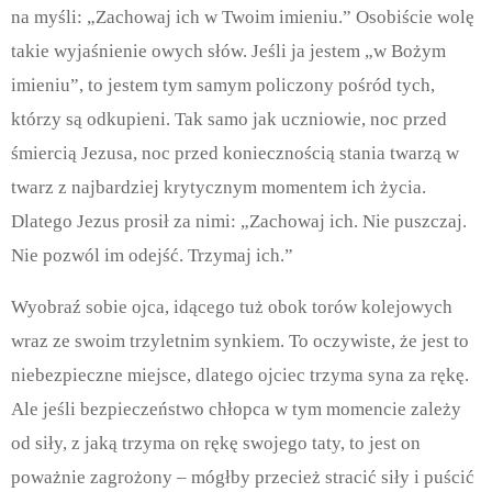
na myśli: „Zachowaj ich w Twoim imieniu.” Osobiście wolę
takie wyjaśnienie owych słów. Jeśli ja jestem „w Bożym
imieniu”, to jestem tym samym policzony pośród tych,
którzy są odkupieni. Tak samo jak uczniowie, noc przed
śmiercią Jezusa, noc przed koniecznością stania twarzą w
twarz z najbardziej krytycznym momentem ich życia.
Dlatego Jezus prosił za nimi: „Zachowaj ich. Nie puszczaj.
Nie pozwól im odejść. Trzymaj ich.”
Wyobraź sobie ojca, idącego tuż obok torów kolejowych
wraz ze swoim trzyletnim synkiem.
To oczywiste, że jest to
niebezpieczne miejsce, dlatego ojciec trzyma syna za rękę.
Ale jeśli bezpieczeństwo chłopca w tym momencie zależy
od siły, z jaką trzyma on rękę swojego taty, to jest on
poważnie zagrożony – mógłby przecież stracić siły i puścić