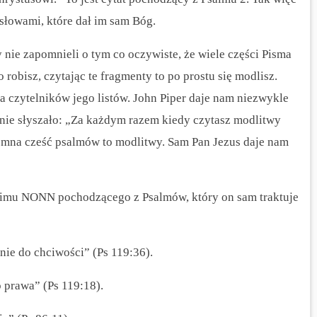
 słowami, które dał im sam Bóg.
 nie zapomnieli o tym co oczywiste, że wiele części Pisma
o robisz, czytając te fragmenty to po prostu się modlisz.
a czytelników jego listów. John Piper daje nam niezwykle
 nie słyszało: „Za każdym razem kiedy czytasz modlitwy
omna cześć psalmów to modlitwy. Sam Pan Jezus daje nam
nimu NONN pochodzącego z Psalmów, który on sam traktuje
nie do chciwości” (Ps 119:36).
 prawa” (Ps 119:18).