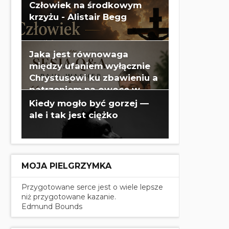
Człowiek na środkowym
krzyżu - Alistair Begg
Jaka jest równowaga
między ufaniem wyłącznie
Chrystusowi ku zbawieniu a
patrzeniem na owoce w
swoim życiu? - Paul Washer
Kiedy mogło być gorzej —
ale i tak jest ciężko
MOJA PIELGRZYMKA
Przygotowane serce jest o wiele lepsze
niż przygotowane kazanie.
Edmund Bounds