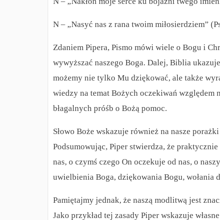
N – „Nakłoń moje serce ku bojaźni twego imieni
N – „Nasyć nas z rana twoim miłosierdziem” (Ps
Zdaniem Pipera, Pismo mówi wiele o Bogu i Chr
wywyższać naszego Boga.
Dalej, Biblia ukazuj
możemy nie tylko Mu dziękować, ale także wyr
wiedzy na temat Bożych oczekiwań względem na
błagalnych próśb o Bożą pomoc.
Słowo Boże wskazuje również na nasze porażki
Podsumowując, Piper stwierdza, że praktycznie
nas, o czymś czego On oczekuje od nas, o naszy
uwielbienia Boga, dziękowania Bogu, wołania 
Pamiętajmy jednak, że naszą modlitwą jest znacz
Jako przykład tej zasady Piper wskazuje własn