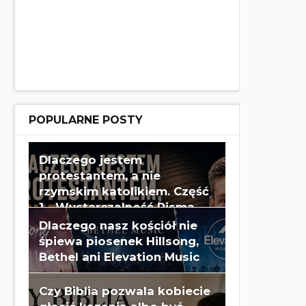
POPULARNE POSTY
Dlaczego jestem
protestantem, a nie
rzymskim katolikiem. Część
1 - Wystarczalność Pisma
Świętego - Wes Huff
Dlaczego nasz kościół nie
śpiewa piosenek Hillsong,
Bethel ani Elevation Music
Czy Biblia pozwala kobiecie