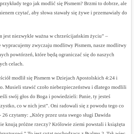
przykłady tego jak modlić się Pismem? Brzmi to dobrze, ale
nienem czytać, aby słowa stawały się żywe i przemawiały do
 jest niezwykle ważna w chrześcijańskim życiu” –
nie wypracujemy zwyczaju modlitwy Pismem, nasze modlitwy
ch powtórzeń, które będą ograniczać się do naszych
ych celach.
ciół modlił się Pismem w Dziejach Apostolskich 4:24 i
o. Musieli stawić czoło niebezpieczeństwu i dlatego modlili
eśli swój głos do Boga i powiedzieli: Panie, ty jesteś
zystko, co w nich jest”. Oni radowali się z powodu tego co
 - 26 czytamy: „Który przez usta swego sługi Dawida
ie knują próżne rzeczy? Królowie ziemi powstali i książęta
Chrystusowi.” To jest cytat pochodzący z Psalmu 2.
Tak więc