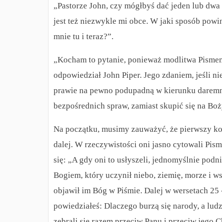
„Pastorze John, czy mógłbyś dać jeden lub dwa 
jest też niezwykle mi obce. W jaki sposób powi
mnie tu i teraz?”.
„Kocham to pytanie, ponieważ modlitwa Pismem
odpowiedział John Piper. Jego zdaniem, jeśli 
prawie na pewno podupadną w kierunku daremny
bezpośrednich spraw, zamiast skupić się na Boż
Na początku, musimy zauważyć, że pierwszy koś
dalej.
W rzeczywistości oni jasno cytowali Pism
się: „A gdy oni to usłyszeli, jednomyślnie podni
Bogiem, który uczynił niebo, ziemię, morze i ws
objawił im Bóg w Piśmie. Dalej w wersetach 25
powiedziałeś: Dlaczego burzą się narody, a ludz
zebrali się razem przeciw Panu i przeciw jego 