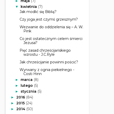
maja
(7)
►
kwietnia
(7)
▼
Jak modlić się Biblią?
Czy joga jest czymś grzesznym?
Wezwanie do oddzielenia się – A. W.
Pink
Co jest ostatecznym celem śmierci
Jezusa?
Pięć zasad chrześcijańskiego
wzrostu - J.C.Ryle
Jak chrześcijanie powinni pościć?
Wyrwany z ognia piekielnego -
Costi Hinn
marca
(8)
►
lutego
(5)
►
stycznia
(5)
►
2016
(84)
►
2015
(24)
►
2014
(50)
►