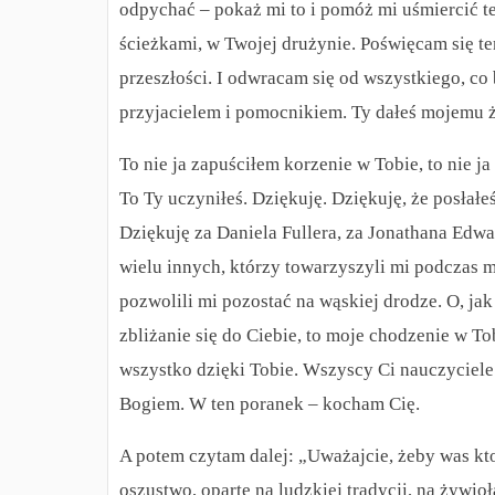
odpychać – pokaż mi to i pomóż mi uśmiercić t
ścieżkami, w Twojej drużynie. Poświęcam się te
przeszłości. I odwracam się od wszystkiego, c
przyjacielem i pomocnikiem. Ty dałeś mojemu ż
To nie ja zapuściłem korzenie w Tobie, to nie 
To Ty uczyniłeś. Dziękuję. Dziękuję, że posłałe
Dziękuję za Daniela Fullera, za Jonathana Edwar
wielu innych, którzy towarzyszyli mi podczas m
pozwolili mi pozostać na wąskiej drodze. O, jak
zbliżanie się do Ciebie, to moje chodzenie w T
wszystko dzięki Tobie. Wszyscy Ci nauczyciele 
Bogiem. W ten poranek – kocham Cię.
A potem czytam dalej: „Uważajcie, żeby was ktoś
oszustwo, oparte na ludzkiej tradycji, na żywioł