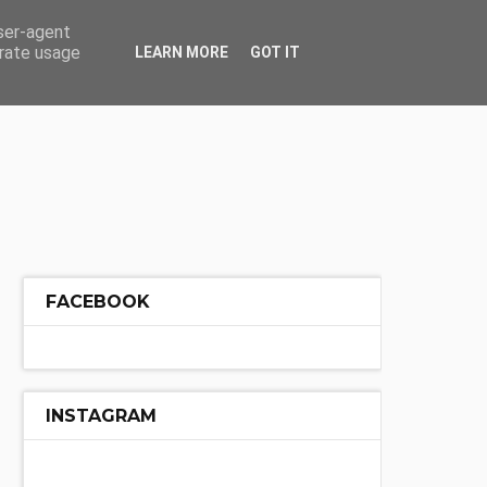
ÓŁ
INNE
user-agent
erate usage
LEARN MORE
GOT IT
FACEBOOK
INSTAGRAM