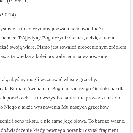
a” (Ps 86:11).
 90:14).
ystusie, a to co czytamy pozwala nam uwielbiać i
e nam co Trójjedyny Bóg uczynił dla nas, a dzięki temu
ażać swoją wiarę.
Pismo jest również nieocenionym źródłem
s, a ta wiedza z kolei pozwala nam na wznoszenie
 tak, abyśmy mogli wyznawać własne grzechy.
 cała Biblia mówi nam: o Bogu, o tym czego On dokonał dla
ch porażkach – a to wszystko naturalnie prowadzi nas do
do Niego a także wyznawania Mu naszych grzechów.
enie i sens tekstu, a nie same jego słowa.
To bardzo ważne.
e doświadczenie kiedy pewnego poranku czytał fragment