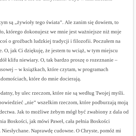
zym są „żywioły tego świata”.
Ale zanim się dowiem, to
eło, którego dokonujesz we mnie jest ważniejsze niż moje
ś o groźbach ludzkiej tradycji i filozofii. Poczułem na
. O, jak Ci dziękuję, że jestem tu wciąż, w tym miejscu
dół klifu niewiary.
O, tak bardzo proszę o rozeznanie –
tusowej – w książkach, które czytam, w programach
adomościach, które do mnie docierają.
 podatny, by ulec rzeczom, które nie są według Twojej myśli.
y powiedzieć „nie” wszelkim rzeczom, które podburzają moją
iadectwa. Jak to możliwe żebym mógł być zwabiony z dala od
łnia Boskości, jak mówi Paweł, cała pełnia Boskości
e. Niesłychane. Naprawdę cudowne. O Chryste, pomóż mi