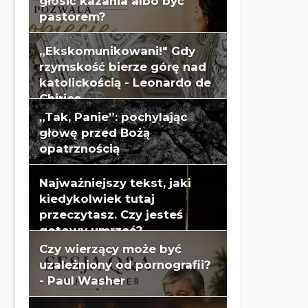
głosić kazania albo być
pastorem?
„Ekskomunikowani!" Gdy
rzymskość bierze górę nad
katolickością - Leonardo de
Chirico
„Tak, Panie”: pochylając
głowę przed Bożą
opatrznością
Najważniejszy tekst, jaki
kiedykolwiek tutaj
przeczytasz. Czy jesteś
gotowy umrzeć?
Czy wierzący może być
uzależniony od pornografii?
- Paul Washer