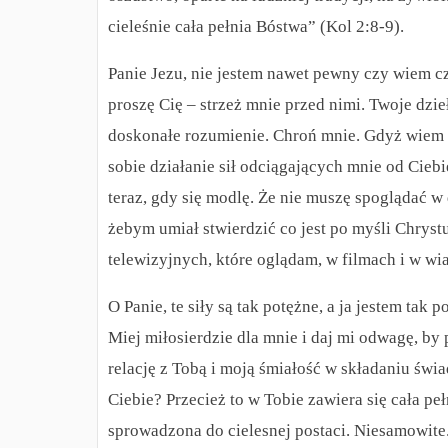
cieleśnie cała pełnia Bóstwa” (Kol 2:8-9).
Panie Jezu, nie jestem nawet pewny czy wiem c
proszę Cię – strzeż mnie przed nimi. Twoje dzi
doskonałe rozumienie. Chroń mnie. Gdyż wiem co
sobie działanie sił odciągających mnie od Ciebie
teraz, gdy się modlę. Że nie muszę spoglądać w 
żebym umiał stwierdzić co jest po myśli Chrys
telewizyjnych, które oglądam, w filmach i w wi
O Panie, te siły są tak potężne, a ja jestem tak
Miej miłosierdzie dla mnie i daj mi odwagę, b
relację z Tobą i moją śmiałość w składaniu św
Ciebie? Przecież to w Tobie zawiera się cała pe
sprowadzona do cielesnej postaci. Niesamowit