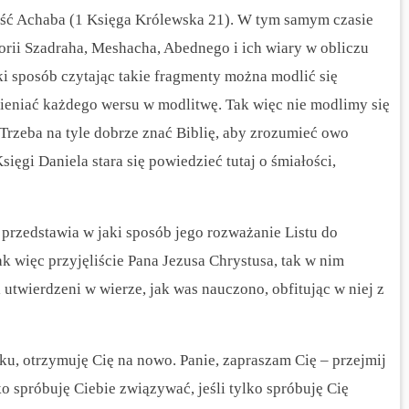
ść Achaba (1 Księga Królewska 21). W tym samym czasie
torii Szadraha, Meshacha, Abednego i ich wiary w obliczu
 sposób czytając takie fragmenty można modlić się
ieniać każdego wersu w modlitwę. Tak więc nie modlimy się
Trzeba na tyle dobrze znać Biblię, aby zrozumieć owo
sięgi Daniela stara się powiedzieć tutaj o śmiałości,
 przedstawia w jaki sposób jego rozważanie Listu do
k więc przyjęliście Pana Jezusa Chrystusa, tak w nim
 utwierdzeni w wierze, jak was nauczono, obfitując w niej z
anku, otrzymuję Cię na nowo.
Panie, zapraszam Cię – przejmij
o spróbuję Ciebie związywać, jeśli tylko spróbuję Cię