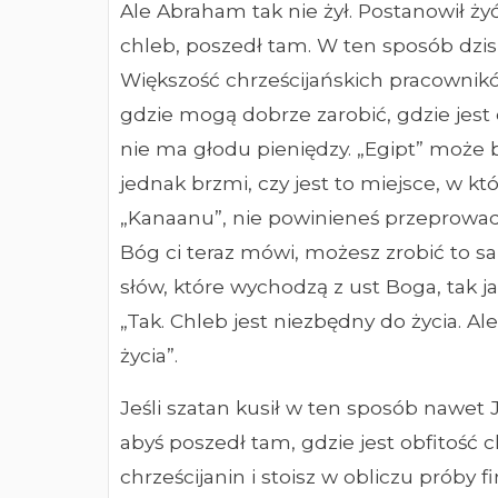
Ale Abraham tak nie żył. Postanowił żyć
chleb, poszedł tam. W ten sposób dzisia
Większość chrześcijańskich pracownikó
gdzie mogą dobrze zarobić, gdzie jest 
nie ma głodu pieniędzy. „Egipt” może
jednak brzmi, czy jest to miejsce, w kt
„Kanaanu”, nie powinieneś przeprowadza
Bóg ci teraz mówi, możesz zrobić to s
słów, które wychodzą z ust Boga, tak ja
„Tak. Chleb jest niezbędny do życia. A
życia”.
Jeśli szatan kusił w ten sposób nawet Je
abyś poszedł tam, gdzie jest obfitość c
chrześcijanin i stoisz w obliczu próby