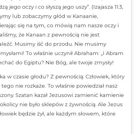
 jego oczy i co słyszą jego uszy”. (Izajasza 11:3,
łyszymy lub zobaczymy głód w Kanaanie,
erając się na tym, co mówią nam nasze oczy i
liśmy, że Kanaan z pewnością nie jest
aleźć. Musimy iść do przodu. Nie musimy
mysłami! To właśnie uczynił Abraham: „I Abram
ł jechać do Egiptu? Nie Bóg, ale twoje zmysły!
a w czasie głodu? Z pewnością. Człowiek, który
 tego nie rozkaże. To właśnie powiedział nasz
uszony. Szatan kazał Jezusowi zamienić kamienie
okolicy nie było sklepów z żywnością. Ale Jezus
owiek będzie żył, ale każdym słowem, które