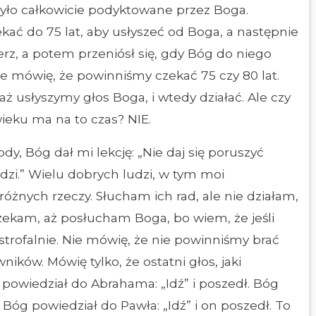
 było całkowicie podyktowane przez Boga.
kać do 75 lat, aby usłyszeć od Boga, a następnie
terz, a potem przeniósł się, gdy Bóg do niego
ie mówię, że powinniśmy czekać 75 czy 80 lat.
ż usłyszymy głos Boga, i wtedy działać. Ale czy
ieku ma na to czas? NIE.
y, Bóg dał mi lekcję: „Nie daj się poruszyć
dzi.” Wielu dobrych ludzi, w tym moi
żnych rzeczy. Słucham ich rad, ale nie działam,
zekam, aż posłucham Boga, bo wiem, że jeśli
astrofalnie. Nie mówię, że nie powinniśmy brać
ków. Mówię tylko, że ostatni głos, jaki
powiedział do Abrahama: „Idź” i poszedł. Bóg
. Bóg powiedział do Pawła: „Idź” i on poszedł. To