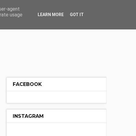
ÓŁ
INNE
user-agent
erate usage
LEARN MORE
GOT IT
FACEBOOK
INSTAGRAM