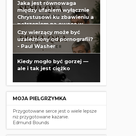
Jaka jest równowaga
między ufaniem wyłącznie
Chrystusowi ku zbawieniu a
patrzeniem na owoce w
swoim życiu? - Paul Washer
Czy wierzący może być
uzależniony od pornografii?
- Paul Washer
Kiedy mogło być gorzej —
ale i tak jest ciężko
MOJA PIELGRZYMKA
Przygotowane serce jest o wiele lepsze
niż przygotowane kazanie.
Edmund Bounds