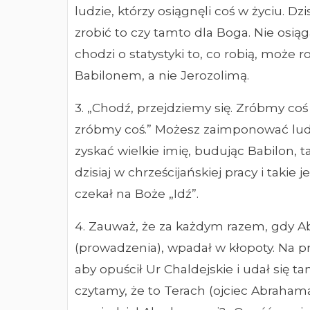
ludzie, którzy osiągnęli coś w życiu. Dz
zrobić to czy tamto dla Boga. Nie osią
chodzi o statystyki to, co robią, może r
Babilonem, a nie Jerozolimą.
3. „Chodź, przejdziemy się. Zróbmy co
zróbmy coś.” Możesz zaimponować lud
zyskać wielkie imię, budując Babilon, t
dzisiaj w chrześcijańskiej pracy i takie 
czekał na Boże „Idź”.
4. Zauważ, że za każdym razem, gdy A
(prowadzenia), wpadał w kłopoty. Na p
aby opuścił Ur Chaldejskie i udał się ta
czytamy, że to Terach (ojciec Abrahama