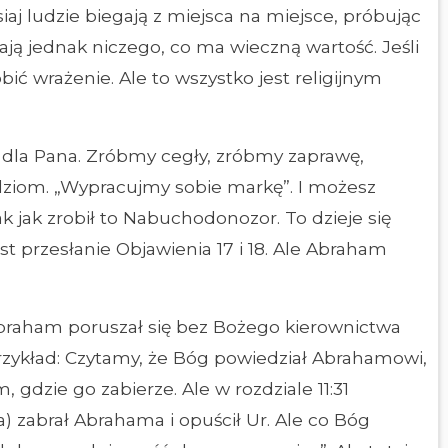
isiaj ludzie biegają z miejsca na miejsce, próbując
gają jednak niczego, co ma wieczną wartość. Jeśli
obić wrażenie. Ale to wszystko jest religijnym
ś dla Pana. Zróbmy cegły, zróbmy zaprawę,
ziom. „Wypracujmy sobie markę”. I możesz
ak jak zrobił to Nabuchodonozor. To dzieje się
jest przesłanie Objawienia 17 i 18. Ale Abraham
braham poruszał się bez Bożego kierownictwa
rzykład: Czytamy, że Bóg powiedział Abrahamowi,
m, gdzie go zabierze. Ale w rozdziale 11:31
) zabrał Abrahama i opuścił Ur. Ale co Bóg