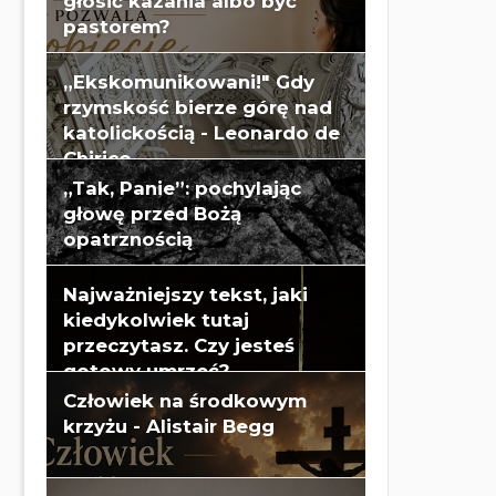
głosić kazania albo być
pastorem?
„Ekskomunikowani!" Gdy
rzymskość bierze górę nad
katolickością - Leonardo de
Chirico
„Tak, Panie”: pochylając
głowę przed Bożą
opatrznością
Najważniejszy tekst, jaki
kiedykolwiek tutaj
przeczytasz. Czy jesteś
gotowy umrzeć?
Człowiek na środkowym
krzyżu - Alistair Begg