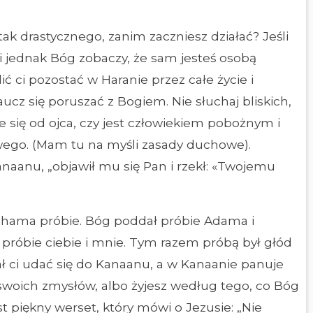
tak drastycznego, zanim zaczniesz działać? Jeśli
li jednak Bóg zobaczy, że sam jesteś osobą
ci pozostać w Haranie przez całe życie i
ucz się poruszać z Bogiem. Nie słuchaj bliskich,
e się od ojca, czy jest człowiekiem pobożnym i
owego. (Mam tu na myśli zasady duchowe).
naanu, „objawił mu się Pan i rzekł: «Twojemu
hama próbie. Bóg poddał próbie Adama i
próbie ciebie i mnie. Tym razem próbą był głód
zał ci udać się do Kanaanu, a w Kanaanie panuje
swoich zmysłów, albo żyjesz według tego, co Bóg
t piękny werset, który mówi o Jezusie: „Nie