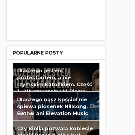
POPULARNE POSTY
Dlaczego jestem
protestantem, a nie
rzymskim katolikiem. Część
1 - Wystarczalność Pisma
Świętego - Wes Huff
Dlaczego nasz kościół nie
śpiewa piosenek Hillsong,
Bethel ani Elevation Music
Czy Biblia pozwala kobiecie