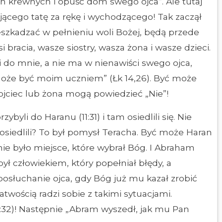
 krewnych i opuść dom swego ojca”. Ale tutaj
ącego tatę za rękę i wychodzącego! Tak zaczął
szkadzać w pełnieniu woli Bożej, będą przede
i bracia, wasze siostry, wasza żona i wasze dzieci.
zi do mnie, a nie ma w nienawiści swego ojca,
ie może być moim uczniem” (Łk 14,26). Być może
jciec lub żona mogą powiedzieć „Nie”!
byli do Haranu (11:31) i tam osiedlili się. Nie
osiedlili? To był pomysł Teracha. Być może Haran
 nie było miejsce, które wybrał Bóg. I Abraham
ł człowiekiem, który popełniał błędy, a
posłuchanie ojca, gdy Bóg już mu kazał zrobić
atwością radzi sobie z takimi sytuacjami.
1:32)! Następnie „Abram wyszedł, jak mu Pan