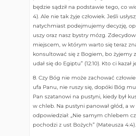
będzie sądził na podstawie tego, co widzą
4). Ale nie tak żyje człowiek. Jeśli us
natychmiast podejmujemy decyzję, opi
uszy oraz nasz bystry mózg. Zdecydowa
miejscem, w którym warto się teraz zn
konsultować się z Bogiem, bo żyjemy z
udał się do Egiptu” (12:10). Kto ci kaza
8. Czy Bóg nie może zachować człowiek
ufa Panu, nie ruszy się, dopóki Bóg mu
Pan szatanowi na pustyni, kiedy był k
w chleb. Na pustyni panował głód, a w 
odpowiedział: „Nie samym chlebem czł
pochodzi z ust Bożych” (Mateusza 4:4).