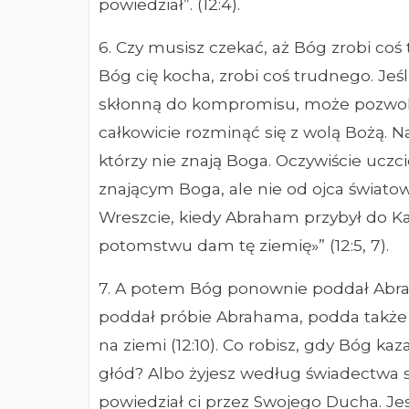
powiedział”. (12:4).
6. Czy musisz czekać, aż Bóg zrobi coś 
Bóg cię kocha, zrobi coś trudnego. Jeś
skłonną do kompromisu, może pozwolić 
całkowicie rozminąć się z wolą Bożą. Na
którzy nie znają Boga. Oczywiście uczci
znającym Boga, ale nie od ojca świat
Wreszcie, kiedy Abraham przybył do Ka
potomstwu dam tę ziemię»” (12:5, 7).
7. A potem Bóg ponownie poddał Abra
poddał próbie Abrahama, podda także 
na ziemi (12:10). Co robisz, gdy Bóg ka
głód? Albo żyjesz według świadectwa 
powiedział ci przez Swojego Ducha. Jes