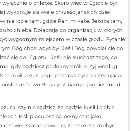
 wyłącznie o chlebie. Skoro więc w Egipcie był
j wykonuje się wiele chrześcijańskich dzieł.
w nie idzie tam, gdzie Pan im każe. Jeżdżą tam,
dużo chleba. Dołączają do organizacji, w których
 być wygodnym miejscem w czasie głodu. Pytanie
órym Bóg chce, abyś był. Jeśli Bóg powołał cię do
ć się do „Egiptu”. Jeśli nie słuchasz tego, co
amo, gdy będziesz poddany próbie. Żyj według
k to robił Jezus. Jego postawa była następująca:
le posłuszeństwo Bogu jest bardziej konieczne do
zusa, czy nie sądzisz, że będzie kusił i ciebie,
hleba? Jeśli pracujesz na pełny etat jako
 finansowej, szatan powie ci, że możesz zdobyć