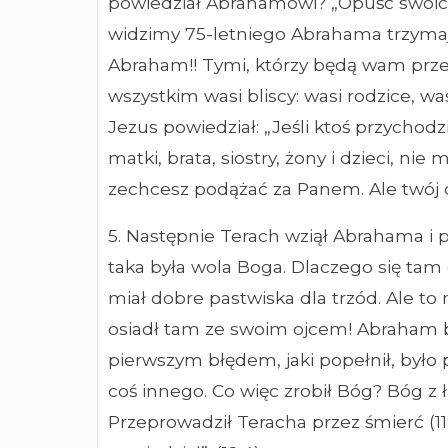
powiedział Abrahamowi? „Opuść swoich
widzimy 75-letniego Abrahama trzymaj
Abraham!! Tymi, którzy będą wam prze
wszystkim wasi bliscy: wasi rodzice, was
Jezus powiedział: „Jeśli ktoś przychod
matki, brata, siostry, żony i dzieci, n
zechcesz podążać za Panem. Ale twój o
5. Następnie Terach wziął Abrahama i przy
taka była wola Boga. Dlaczego się tam 
miał dobre pastwiska dla trzód. Ale to
osiadł tam ze swoim ojcem! Abraham by
pierwszym błędem, jaki popełnił, było 
coś innego. Co więc zrobił Bóg? Bóg z ł
Przeprowadził Teracha przez śmierć (1