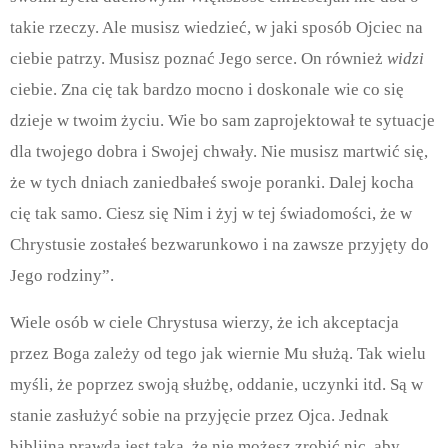
takie rzeczy. Ale musisz wiedzieć, w jaki sposób Ojciec na
ciebie patrzy. Musisz poznać Jego serce. On również
widzi
ciebie. Zna cię tak bardzo mocno i doskonale wie co się
dzieje w twoim życiu. Wie bo sam zaprojektował te sytuacje
dla twojego dobra i Swojej chwały. Nie musisz martwić się,
że w tych dniach zaniedbałeś swoje poranki. Dalej kocha
cię tak samo. Ciesz się Nim i żyj w tej świadomości, że w
Chrystusie zostałeś bezwarunkowo i na zawsze przyjęty do
Jego rodziny”.
Wiele osób w ciele Chrystusa wierzy, że ich akceptacja
przez Boga zależy od tego jak wiernie Mu służą. Tak wielu
myśli, że poprzez swoją służbę, oddanie, uczynki itd. Są w
stanie zasłużyć sobie na przyjęcie przez Ojca. Jednak
biblijna prawda jest taka, że nie możesz zrobić nic, aby