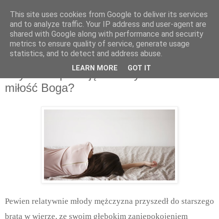
This site uses cookies from Google to deliver its services
and to analyze traffic. Your IP address and user-agent are
shared with Google along with performance and security
metrics to ensure quality of service, generate usage
statistics, and to detect and address abuse.
czwartek, kwietnia 24, 2025
LEARN MORE
GOT IT
Czy nadal próbuję zasłużyć sobie na
miłość Boga?
Pewien relatywnie młody mężczyzna przyszedł do starszego
brata w wierze, ze swoim głębokim zaniepokojeniem