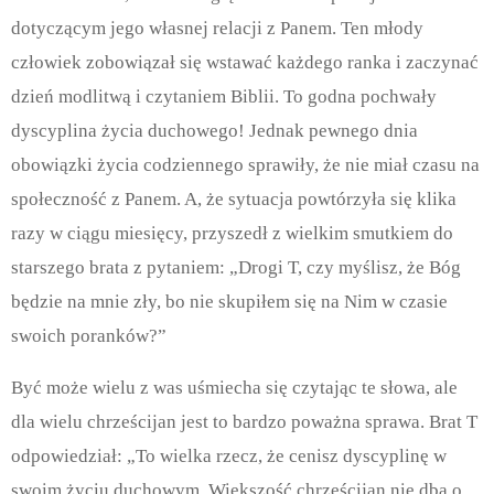
dotyczącym jego własnej relacji z Panem. Ten młody
człowiek zobowiązał się wstawać każdego ranka i zaczynać
dzień modlitwą i czytaniem Biblii. To godna pochwały
dyscyplina życia duchowego! Jednak pewnego dnia
obowiązki życia codziennego sprawiły, że nie miał czasu na
społeczność z Panem. A, że sytuacja powtórzyła się klika
razy w ciągu miesięcy, przyszedł z wielkim smutkiem do
starszego brata z pytaniem: „Drogi T, czy myślisz, że Bóg
będzie na mnie zły, bo nie skupiłem się na Nim w czasie
swoich poranków?”
Być może wielu z was uśmiecha się czytając te słowa, ale
dla wielu chrześcijan jest to bardzo poważna sprawa. Brat T
odpowiedział: „To wielka rzecz, że cenisz dyscyplinę w
swoim życiu duchowym. Większość chrześcijan nie dba o