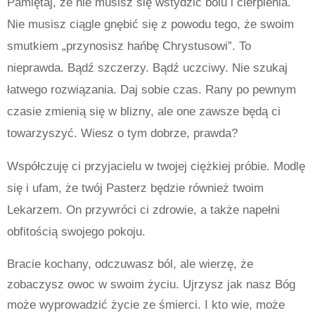
Pamiętaj, że nie musisz się wstydzić bólu i cierpienia.
Nie musisz ciągle gnębić się z powodu tego, że swoim
smutkiem „przynosisz hańbę Chrystusowi”. To
nieprawda. Bądź szczerzy. Bądź uczciwy. Nie szukaj
łatwego rozwiązania. Daj sobie czas. Rany po pewnym
czasie zmienią się w blizny, ale one zawsze będą ci
towarzyszyć. Wiesz o tym dobrze, prawda?
Współczuję ci przyjacielu w twojej ciężkiej próbie. Modlę
się i ufam, że twój Pasterz będzie również twoim
Lekarzem. On przywróci ci zdrowie, a także napełni
obfitością swojego pokoju.
Bracie kochany, odczuwasz ból, ale wierzę, że
zobaczysz owoc w swoim życiu. Ujrzysz jak nasz Bóg
może wyprowadzić życie ze śmierci. I kto wie, może