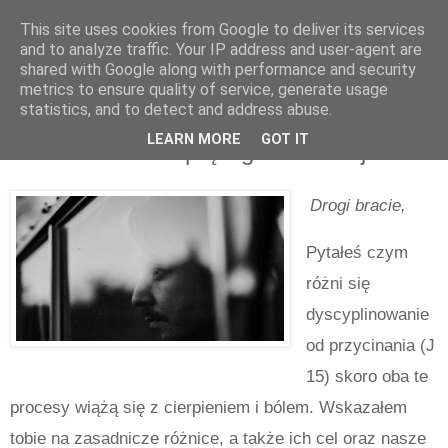
This site uses cookies from Google to deliver its services
and to analyze traffic. Your IP address and user-agent are
shared with Google along with performance and security
metrics to ensure quality of service, generate usage
statistics, and to detect and address abuse.
poniedziałek, listopada 15, 2021
LEARN MORE
GOT IT
Krótki list do cierpiącego chrześcijanina
Drogi bracie,
Pytałeś czym
różni się
dyscyplinowanie
od przycinania (J
15) skoro oba te
procesy wiążą się z cierpieniem i bólem. Wskazałem
tobie na zasadnicze różnice, a także ich cel oraz nasze