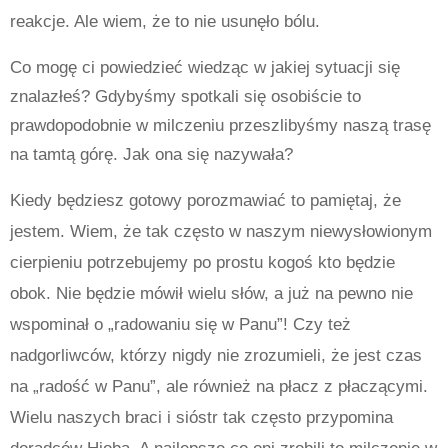
reakcje. Ale wiem, że to nie usunęło bólu.
Co mogę ci powiedzieć wiedząc w jakiej sytuacji się
znalazłeś? Gdybyśmy spotkali się osobiście to
prawdopodobnie w milczeniu przeszlibyśmy naszą trasę
na tamtą górę. Jak ona się nazywała?
Kiedy będziesz gotowy porozmawiać to pamiętaj, że
jestem. Wiem, że tak często w naszym niewysłowionym
cierpieniu potrzebujemy po prostu kogoś kto będzie
obok. Nie będzie mówił wielu słów, a już na pewno nie
wspominał o „radowaniu się w Panu”! Czy też
nadgorliwców, którzy nigdy nie zrozumieli, że jest czas
na „radość w Panu”, ale również na płacz z płaczącymi.
Wielu naszych braci i sióstr tak często przypomina
doradców Hioba. A najlepsze co oni zrobili to milczenie w