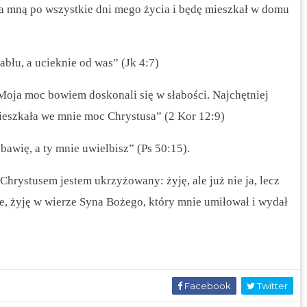
za mną po wszystkie dni mego życia i będę mieszkał w domu
abłu, a ucieknie od was” (Jk 4:7)
 Moja moc bowiem doskonali się w słabości. Najchętniej
mieszkała we mnie moc Chrystusa” (2 Kor 12:9)
bawię, a ty mnie uwielbisz” (Ps 50:15).
Chrystusem jestem ukrzyżowany: żyję, ale już nie ja, lecz
ele, żyję w wierze Syna Bożego, który mnie umiłował i wydał
Facebook
Twitter