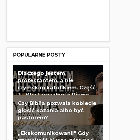
POPULARNE POSTY
Dlaczego jestem
protestantem, a nie
rzymskim katolikiem. Część
1 - Wystarczalność Pisma
Świętego - Wes Huff
Czy Biblia pozwala kobiecie
głosić kazania albo być
pastorem?
„Ekskomunikowani!" Gdy