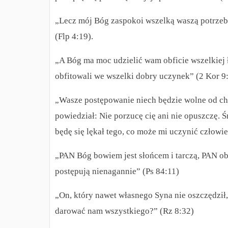
„Lecz mój Bóg zaspokoi wszelką waszą potrzeb
(Flp 4:19).
„A Bóg ma moc udzielić wam obficie wszelkiej 
obfitowali we wszelki dobry uczynek” (2 Kor 9
„Wasze postępowanie niech będzie wolne od ch
powiedział: Nie porzucę cię ani nie opuszczę.
będę się lękał tego, co może mi uczynić człowi
„PAN Bóg bowiem jest słońcem i tarczą, PAN ob
postępują nienagannie” (Ps 84:11)
„On, który nawet własnego Syna nie oszczędził,
darować nam wszystkiego?” (Rz 8:32)