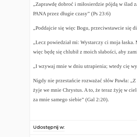
„Zaprawdę dobroć i miłosierdzie pójdą w ślad 
PANA przez długie czasy” (Ps 23:6)
„Poddajcie się więc Bogu, przeciwstawcie się di
„Lecz powiedział mi: Wystarczy ci moja łaska.
więc będę się chlubił z moich słabości, aby za
„I wzywaj mnie w dniu utrapienia; wtedy cię wy
Nigdy nie przestańcie rozważać słów Pawła: „Z 
żyje we mnie Chrystus. A to, że teraz żyję w ci
za mnie samego siebie” (Gal 2:20).
Udostępnij w: