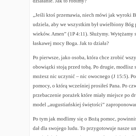
działanie. Jak to robimy?
„Jeśli ktoś przemawia, niech mówi jak wyroki Bo
udziela, aby we wszystkim był uwielbiony Bóg 
wieków. Amen” (1P 4:11). Służymy. Wytężamy si
łaskawej mocy Boga. Jak to działa?
Po pierwsze, jako osoba, która chce zrobić wszy
obowiązki stoją przed tobą. Po drugie, modlisz 
możesz nic uczynić – nic owocnego (J 15:5). Po 
pomocy, o którą wcześniej prosiłeś Pana. Po cz
przebaczenie porażek które miały miejsce po dr
model „augustiańskiej świętości” zaproponowany
Po tym jak modlimy się o Bożą pomoc, powinni
dał dla swojego ludu. To przygotowuje nasze 