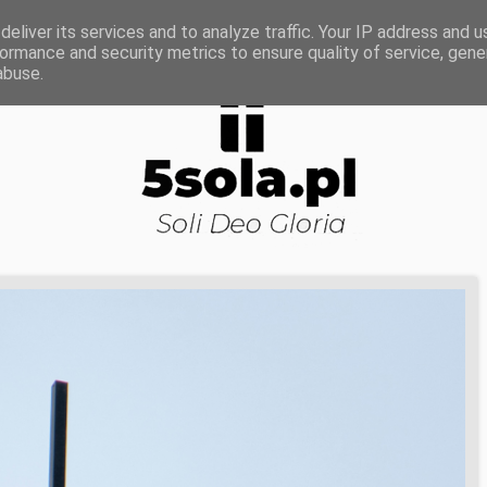
ROWA NAUKA
DOJRZAŁOŚĆ DUCHOWA
KOŚCI
eliver its services and to analyze traffic. Your IP address and 
ormance and security metrics to ensure quality of service, gen
abuse.