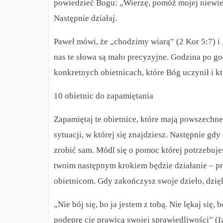
powiedzieć Bogu: „Wierzę, pomóż mojej niewier
Następnie działaj.
Paweł mówi, że „chodzimy wiarą” (2 Kor 5:7) i 
nas te słowa są mało precyzyjne. Godzina po g
konkretnych obietnicach, które Bóg uczynił i kt
10 obietnic do zapamiętania
Zapamiętaj te obietnice, które mają powszechn
sytuacji, w której się znajdziesz. Następnie gdy
zrobić sam. Módl się o pomoc której potrzebujes
twoim następnym krokiem będzie działanie – pr
obietnicom. Gdy zakończysz swoje dzieło, dzięk
„Nie bój się, bo ja jestem z tobą. Nie lękaj się
podeprę cię prawicą swojej sprawiedliwości” (I