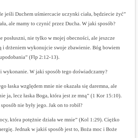
le jeśli Duchem uśmiercacie uczynki ciała, będziecie żyć”
ała, ale mamy to czynić przez Ducha. W jaki sposób?
e posłuszni, nie tylko w mojej obecności, ale jeszcze
nią i drżeniem wykonujcie swoje zbawienie. Bóg bowiem
 upodobania” (Flp 2:12-13).
 i wykonanie. W jaki sposób tego doświadczamy?
jego łaska względem mnie nie okazała się daremna, ale
e ja, lecz łaska Boga, która jest ze mną” (1 Kor 15:10).
sposób nie były jego. Jak on to robił?
ocy, która potężnie działa we mnie” (Kol 1:29). Ciężko
rgię. Jednak w jakiś sposób jest to, Boża moc i Boże