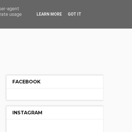
ÓŁ
INNE
user-agent
erate usage
LEARN MORE
GOT IT
FACEBOOK
INSTAGRAM