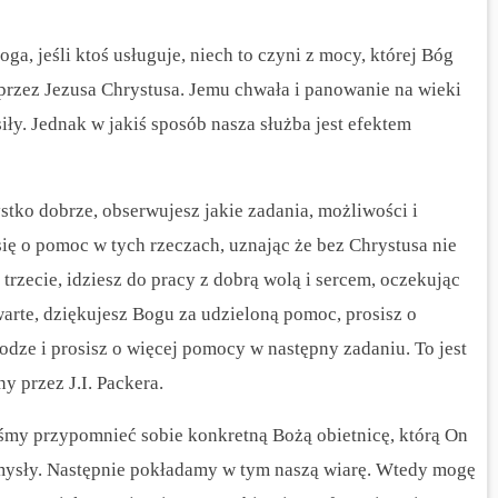
ga, jeśli ktoś usługuje, niech to czyni z mocy, której Bóg
przez Jezusa Chrystusa. Jemu chwała i panowanie na wieki
ły. Jednak w jakiś sposób nasza służba jest efektem
stko dobrze, obserwujesz jakie zadania, możliwości i
się o pomoc w tych rzeczach, uznając że bez Chrystusa nie
trzecie, idziesz do pracy z dobrą wolą i sercem, oczekując
warte, dziękujesz Bogu za udzieloną pomoc, prosisz o
odze i prosisz o więcej pomocy w następny zadaniu. To jest
 przez J.I. Packera.
śmy przypomnieć sobie konkretną Bożą obietnicę, którą On
umysły. Następnie pokładamy w tym naszą wiarę. Wtedy mogę