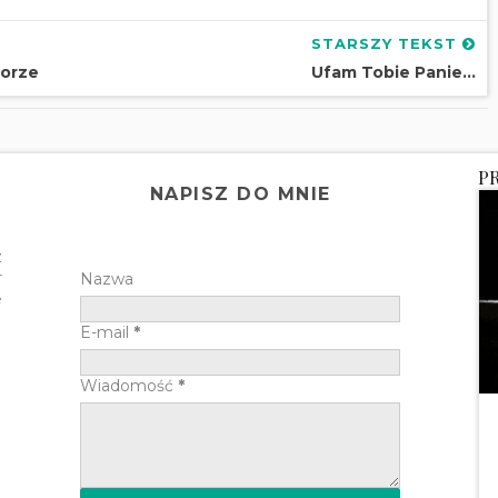
STARSZY TEKST
borze
Ufam Tobie Panie...
P
NAPISZ DO MNIE
z
r
Nazwa
e
E-mail
*
Wiadomość
*