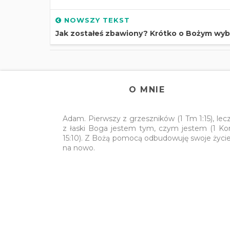
NOWSZY TEKST
Jak zostałeś zbawiony? Krótko o Bożym wy
O MNIE
Adam. Pierwszy z grzeszników (1 Tm 1:15), lec
z łaski Boga jestem tym, czym jestem (1 Ko
15:10). Z Bożą pomocą odbudowuję swoje życi
na nowo.