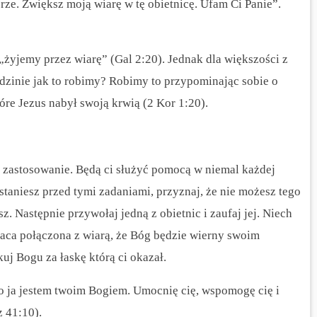
ze. Zwiększ moją wiarę w tę obietnicę. Ufam Ci Panie”.
„żyjemy przez wiarę” (Gal 2:20). Jednak dla większości z
odzinie jak to robimy? Robimy to przypominając sobie o
óre Jezus nabył swoją krwią (2 Kor 1:20).
e zastosowanie. Będą ci służyć pomocą w niemal każdej
 staniesz przed tymi zadaniami, przyznaj, że nie możesz tego
z. Następnie przywołaj jedną z obietnic i zaufaj jej. Niech
aca połączona z wiarą, że Bóg będzie wierny swoim
uj Bogu za łaskę którą ci okazał.
, bo ja jestem twoim Bogiem. Umocnię cię, wspomogę cię i
z 41:10).