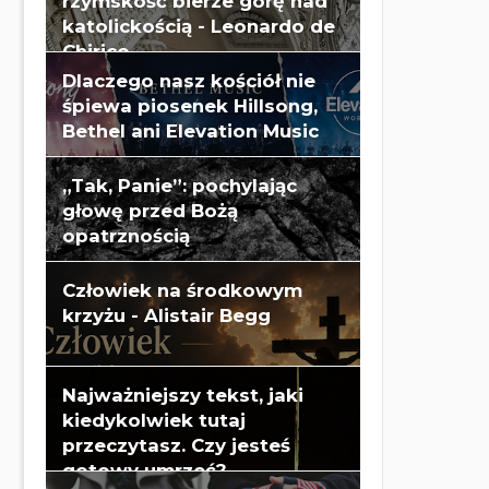
rzymskość bierze górę nad
katolickością - Leonardo de
Chirico
Dlaczego nasz kościół nie
śpiewa piosenek Hillsong,
Bethel ani Elevation Music
„Tak, Panie”: pochylając
głowę przed Bożą
opatrznością
Człowiek na środkowym
krzyżu - Alistair Begg
Najważniejszy tekst, jaki
kiedykolwiek tutaj
przeczytasz. Czy jesteś
gotowy umrzeć?