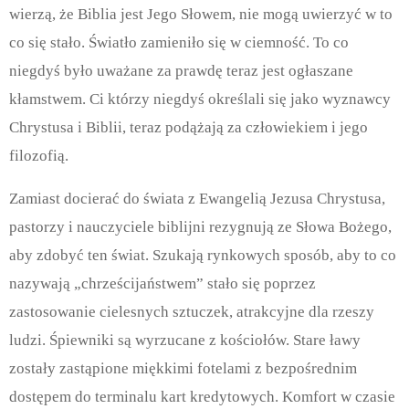
wierzą, że Biblia jest Jego Słowem, nie mogą uwierzyć w to
co się stało. Światło zamieniło się w ciemność. To co
niegdyś było uważane za prawdę teraz jest ogłaszane
kłamstwem.
Ci którzy niegdyś określali się jako wyznawcy
Chrystusa i Biblii, teraz podążają za człowiekiem i jego
filozofią.
Zamiast docierać do świata z Ewangelią Jezusa Chrystusa,
pastorzy i nauczyciele biblijni rezygnują ze Słowa Bożego,
aby zdobyć ten świat.
Szukają rynkowych sposób, aby to co
nazywają „chrześcijaństwem” stało się poprzez
zastosowanie cielesnych sztuczek, atrakcyjne dla rzeszy
ludzi. Śpiewniki są wyrzucane z kościołów. Stare ławy
zostały zastąpione miękkimi fotelami z bezpośrednim
dostępem do terminalu kart kredytowych. Komfort w czasie