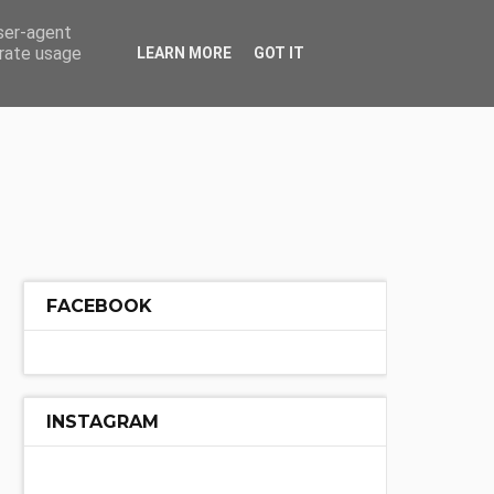
ÓŁ
INNE
user-agent
erate usage
LEARN MORE
GOT IT
FACEBOOK
INSTAGRAM