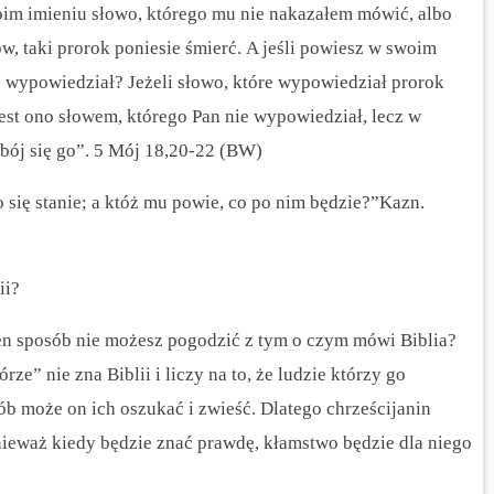
oim imieniu słowo, którego mu nie nakazałem mówić, albo
w, taki prorok poniesie śmierć.
A jeśli powiesz w swoim
ie wypowiedział?
Jeżeli słowo, które wypowiedział prorok
, jest ono słowem, którego Pan nie wypowiedział, lecz w
 bój się go”. 5 Mój 18,20-22 (BW)
o się stanie; a któż mu powie, co po nim będzie?”Kazn.
ii?
aden sposób nie możesz pogodzić z tym o czym mówi Biblia?
rze” nie zna Biblii i liczy na to, że ludzie którzy go
sób może on ich oszukać i zwieść.
Dlatego chrześcijanin
ieważ kiedy będzie znać prawdę, kłamstwo będzie dla niego