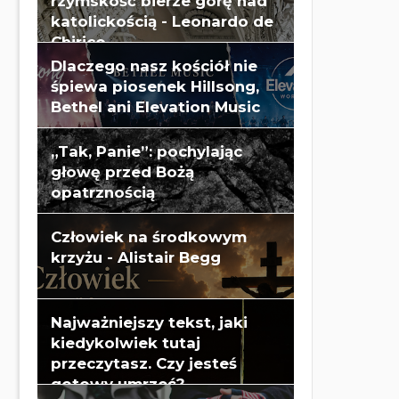
rzymskość bierze górę nad
katolickością - Leonardo de
Chirico
Dlaczego nasz kościół nie
śpiewa piosenek Hillsong,
Bethel ani Elevation Music
„Tak, Panie”: pochylając
głowę przed Bożą
opatrznością
Człowiek na środkowym
krzyżu - Alistair Begg
Najważniejszy tekst, jaki
kiedykolwiek tutaj
przeczytasz. Czy jesteś
gotowy umrzeć?