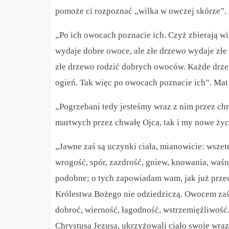
pomoże ci rozpoznać „wilka w owczej skórze”.
„Po ich owocach poznacie ich.
Czyż zbierają wi
wydaje dobre owoce, ale złe drzewo wydaje zł
złe drzewo rodzić dobrych owoców. Każde drzew
ogień. Tak więc po owocach poznacie ich”. Mat
„Pogrzebani tedy jesteśmy wraz z nim przez chr
martwych przez chwałę Ojca, tak i my nowe życ
„Jawne zaś są uczynki ciała, mianowicie: wszet
wrogość, spór, zazdrość, gniew, knowania, waśn
podobne; o tych zapowiadam wam, jak już przedt
Królestwa Bożego nie odziedziczą.
Owocem zaś 
dobroć, wierność, łagodność, wstrzemięźliwość.
Chrystusa Jezusa, ukrzyżowali ciało swoje wraz