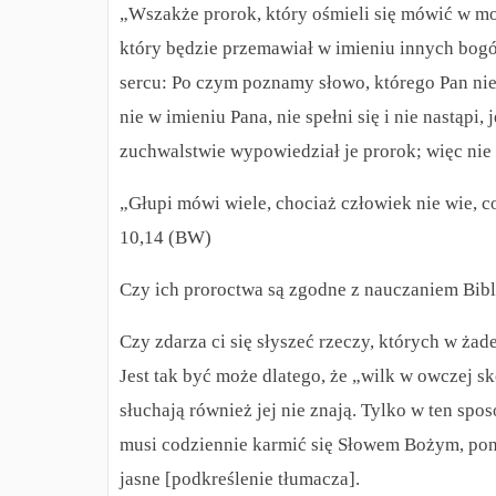
„Wszakże prorok, który ośmieli się mówić w m
który będzie przemawiał w imieniu innych bogó
sercu: Po czym poznamy słowo, którego Pan n
nie w imieniu Pana, nie spełni się i nie nastąpi
zuchwalstwie wypowiedział je prorok; więc nie
„Głupi mówi wiele, chociaż człowiek nie wie, c
10,14 (BW)
Czy ich proroctwa są zgodne z nauczaniem Bibl
Czy zdarza ci się słyszeć rzeczy, których w ż
Jest tak być może dlatego, że „wilk w owczej skó
słuchają również jej nie znają. Tylko w ten spo
musi codziennie karmić się Słowem Bożym, pon
jasne [podkreślenie tłumacza].