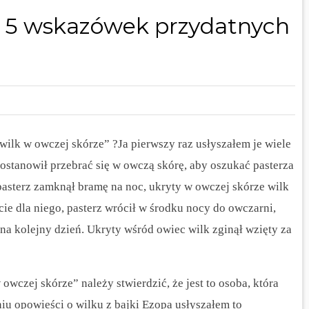
: 5 wskazówek przydatnych
wilk w owczej skórze” ?Ja pierwszy raz usłyszałem je wiele
postanowił przebrać się w owczą skórę, aby oszukać pasterza
 pasterz zamknął bramę na noc, ukryty w owczej skórze wilk
cie dla niego, pasterz wrócił w środku nocy do owczarni,
na kolejny dzień.
Ukryty wśród owiec wilk zginął wzięty za
owczej skórze” należy stwierdzić, że jest to osoba, która
niu opowieści o wilku z bajki Ezopa usłyszałem to