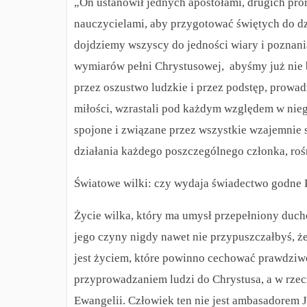
„On ustanowił jednych apostołami, drugich pror
nauczycielami, aby przygotować świętych do d
dojdziemy wszyscy do jedności wiary i poznani
wymiarów pełni Chrystusowej, abyśmy już nie 
przez oszustwo ludzkie i przez podstęp, prowa
miłości, wzrastali pod każdym względem w niego
spojone i związane przez wszystkie wzajemnie 
działania każdego poszczególnego członka, rośn
Światowe wilki: czy wydaja świadectwo godne 
Życie wilka, który ma umysł przepełniony duch
jego czyny nigdy nawet nie przypuszczałbyś, ż
jest życiem, które powinno cechować prawdziwe
przyprowadzaniem ludzi do Chrystusa, a w rzec
Ewangelii. Człowiek ten nie jest ambasadorem J