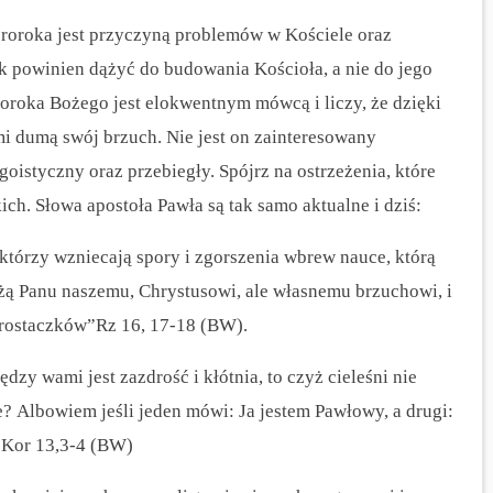
proroka jest przyczyną problemów w Kościele oraz
 powinien dążyć do budowania Kościoła, a nie do jego
roroka Bożego jest elokwentnym mówcą i liczy, że dzięki
mi dumą swój brzuch. Nie jest on zainteresowany
oistyczny oraz przebiegły. Spójrz na ostrzeżenia, które
ch. Słowa apostoła Pawła są tak samo aktualne i dziś:
, którzy wzniecają spory i zgorszenia wbrew nauce, którą
żą Panu naszemu, Chrystusowi, ale własnemu brzuchowi, i
prostaczków”Rz 16, 17-18 (BW).
dzy wami jest zazdrość i kłótnia, to czyż cieleśni nie
ie?
Albowiem jeśli jeden mówi: Ja jestem Pawłowy, a drugi:
1 Kor 13,3-4 (BW)