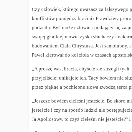
Czy człowiek, którego uważasz za fałszywego 
konfliktów pomiędzy braćmi?
Prawdziwy prorok
podziału. Być może człowiek podający się za p
swojej gładkiej mowie zyska słuchaczy i nakar
budowaniem Ciała Chrystusa. Jest samolubny, eg
Paweł kierował do kościoła w czasach apostolski
„A proszę was, bracia, abyście się strzegli tych
przyjęliście; unikajcie ich.
Tacy bowiem nie słu
przez piękne a pochlebne słowa zwodzą serca 
„Jeszcze bowiem cieleśni jesteście. Bo skoro mię
jesteście i czy na sposób ludzki nie postępujec
Ja Apollosowy, to czyż cieleśni nie jesteście?”