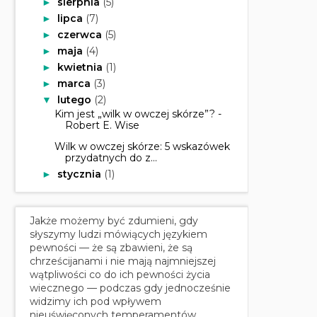
sierpnia
(5)
►
lipca
(7)
►
czerwca
(5)
►
maja
(4)
►
kwietnia
(1)
►
marca
(3)
►
lutego
(2)
▼
Kim jest „wilk w owczej skórze”? -
Robert E. Wise
Wilk w owczej skórze: 5 wskazówek
przydatnych do z...
stycznia
(1)
►
Jakże możemy być zdumieni, gdy
słyszymy ludzi mówiących językiem
pewności — że są zbawieni, że są
chrześcijanami i nie mają najmniejszej
wątpliwości co do ich pewności życia
wiecznego — podczas gdy jednocześnie
widzimy ich pod wpływem
nieuświęconych temperamentów,