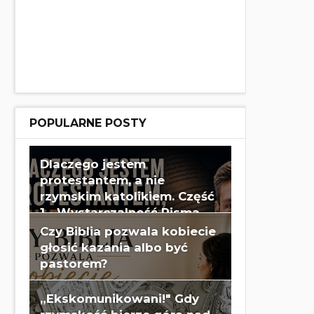
POPULARNE POSTY
Dlaczego jestem
protestantem, a nie
rzymskim katolikiem. Część
1 - Wystarczalność Pisma
Świętego - Wes Huff
Czy Biblia pozwala kobiecie
głosić kazania albo być
pastorem?
„Ekskomunikowani!" Gdy