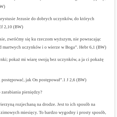
BW)
rystusie Jezusie do dobrych uczynków, do których
Ef 2,10 (BW)
sie, zwróćmy się ku rzeczom wyższym, nie powracając
od martwych uczynków i o wierze w Boga”.
Hebr 6,1 (BW)
nki; pokaż mi wiarę swoją bez uczynków, a ja ci pokażę
 postępować, jak On postępował”.1 J 2,6 (BW)
o zarabiania pieniędzy?
wierzyną rozjechaną na drodze.
Jest to ich sposób na
 zimowych miesięcy. To bardzo wygodny i prosty sposób,