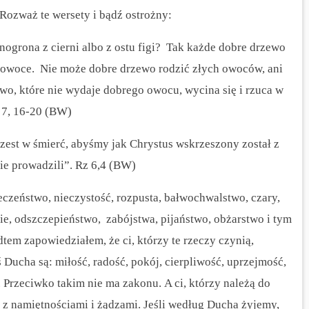
Rozważ te wersety i bądź ostrożny:
nogrona z cierni albo z ostu figi? Tak każde dobre drzewo
e owoce. Nie może dobre drzewo rodzić złych owoców, ani
o, które nie wydaje dobrego owocu, wycina się i rzuca w
 7, 16-20 (BW)
zest w śmierć, abyśmy jak Chrystus wskrzeszony został z
ie prowadzili”.
Rz 6,4 (BW)
eczeństwo, nieczystość, rozpusta, bałwochwalstwo, czary,
ie, odszczepieństwo, zabójstwa, pijaństwo, obżarstwo i tym
em zapowiedziałem, że ci, którzy te rzeczy czynią,
Ducha są: miłość, radość, pokój, cierpliwość, uprzejmość,
 Przeciwko takim nie ma zakonu. A ci, którzy należą do
 z namiętnościami i żądzami. Jeśli według Ducha żyjemy,