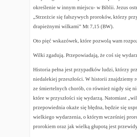
określenie w innym miejscu- w Biblii.
Jezus ost
„Strzeżcie się fałszywych proroków, którzy pr
drapieżnymi wilkami” Mt 7,15 (BW).
Oto pięć wskazówek, które pozwolą wam rozpoz
Wilki zgadują. Przepowiadają, że coś się wydar
Historia pełna jest przypadków ludzi, którzy p
niedalekiej przeszłości. W historii znajdziemy
ze śmiertelnych chorób, co również nigdy się n
które w przyszłości się wydarzą. Natomiast „wi
przepowiednia okaże się błędna, będzie się usp
wielkiego wydarzenia, o którym wcześniej pror
prorokiem oraz jak wielką głupotą jest przewid