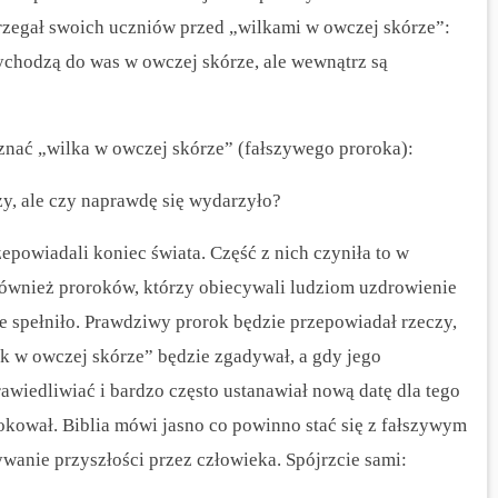
rzegał swoich uczniów przed „wilkami w owczej skórze”:
zychodzą do was w owczej skórze, ale wewnątrz są
nać „wilka w owczej skórze” (fałszywego proroka):
zy, ale czy naprawdę się wydarzyło?
rzepowiadali koniec świata.
Część z nich czyniła to w
 również proroków, którzy obiecywali ludziom uzdrowienie
ie spełniło. Prawdziwy prorok będzie przepowiadał rzeczy,
lk w owczej skórze” będzie zgadywał, a gdy jego
rawiedliwiać i bardzo często ustanawiał nową datę dla tego
okował. Biblia mówi jasno co powinno stać się z fałszywym
ywanie przyszłości przez człowieka. Spójrzcie sami: