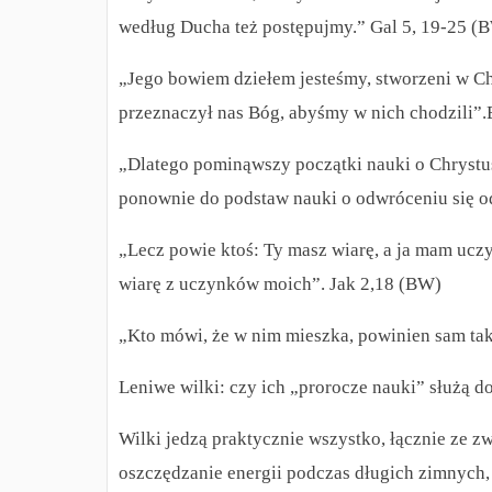
według Ducha też postępujmy.”
Gal 5, 19-25 (
„Jego bowiem dziełem jesteśmy, stworzeni w Ch
przeznaczył nas Bóg, abyśmy w nich chodzili”.
„Dlatego pominąwszy początki nauki o Chrystu
ponownie do podstaw nauki o odwróceniu się 
„Lecz powie ktoś: Ty masz wiarę, a ja mam uczy
wiarę z uczynków moich”. Jak 2,18 (BW)
„Kto mówi, że w nim mieszka, powinien sam tak
Leniwe wilki: czy ich „prorocze nauki” służą d
Wilki jedzą praktycznie wszystko, łącznie ze z
oszczędzanie energii podczas długich zimnych,