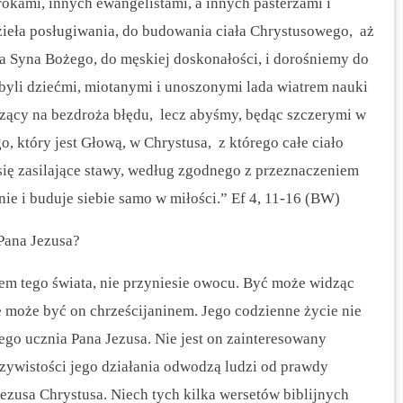
okami, innych ewangelistami, a innych pasterzami i
zieła posługiwania, do budowania ciała Chrystusowego, aż
a Syna Bożego, do męskiej doskonałości, i dorośniemy do
byli dziećmi, miotanymi i unoszonymi lada wiatrem nauki
dzący na bezdroża błędu, lecz abyśmy, będąc szczerymi w
, który jest Głową, w Chrystusa, z którego całe ciało
się zasilające stawy, według zgodnego z przeznaczeniem
ie i buduje siebie samo w miłości.” Ef 4, 11-16 (BW)
Pana Jezusa?
em tego świata, nie przyniesie owocu.
Być może widząc
e może być on chrześcijaninem. Jego codzienne życie nie
go ucznia Pana Jezusa. Nie jest on zainteresowany
zywistości jego działania odwodzą ludzi od prawdy
ezusa Chrystusa. Niech tych kilka wersetów biblijnych