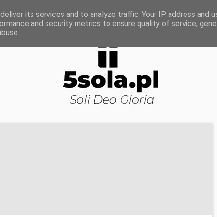
ROWA NAUKA
DOJRZAŁOŚĆ DUCHOWA
KOŚCI
eliver its services and to analyze traffic. Your IP address and 
ormance and security metrics to ensure quality of service, gen
abuse.