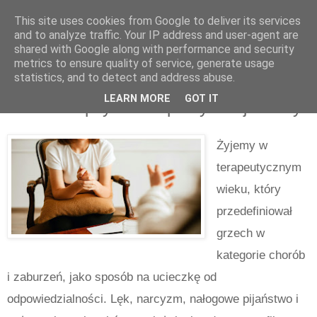
This site uses cookies from Google to deliver its services
and to analyze traffic. Your IP address and user-agent are
shared with Google along with performance and security
metrics to ensure quality of service, generate usage
statistics, and to detect and address abuse.
sobota, września 06, 2025
LEARN MORE
GOT IT
Kłamstwa psychoterapeutycznej kultury
Żyjemy w
terapeutycznym
wieku, który
przedefiniował
grzech w
kategorie chorób
i zaburzeń, jako sposób na ucieczkę od
odpowiedzialności. Lęk, narcyzm, nałogowe pijaństwo i