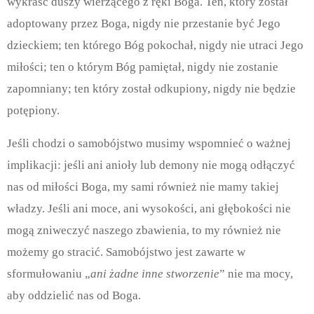
wykraść duszy wierzącego z ręki Boga. Ten, który został
adoptowany przez Boga, nigdy nie przestanie być Jego
dzieckiem; ten którego Bóg pokochał, nigdy nie utraci Jego
miłości; ten o którym Bóg pamiętał, nigdy nie zostanie
zapomniany; ten który został odkupiony, nigdy nie będzie
potępiony.
Jeśli chodzi o samobójstwo musimy wspomnieć o ważnej
implikacji: jeśli ani anioły lub demony nie mogą odłączyć
nas od miłości Boga, my sami również nie mamy takiej
władzy. Jeśli ani moce, ani wysokości, ani głębokości nie
mogą zniweczyć naszego zbawienia, to my również nie
możemy go stracić. Samobójstwo jest zawarte w
sformułowaniu „
ani żadne inne stworzenie
” nie ma mocy,
aby oddzielić nas od Boga.