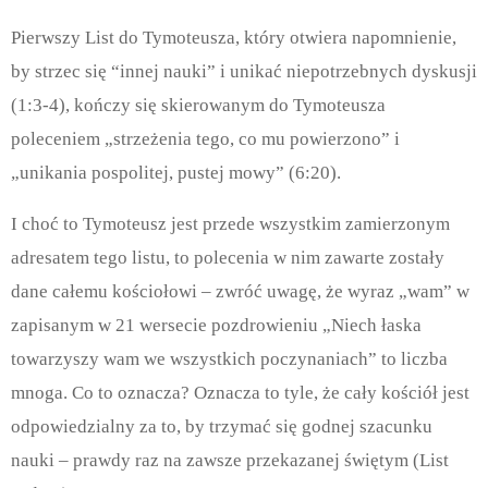
Pierwszy List do Tymoteusza, który otwiera napomnienie,
by strzec się “innej nauki” i unikać niepotrzebnych dyskusji
(1:3-4), kończy się skierowanym do Tymoteusza
poleceniem „strzeżenia tego, co mu powierzono” i
„unikania pospolitej, pustej mowy” (6:20).
I choć to Tymoteusz jest przede wszystkim zamierzonym
adresatem tego listu, to polecenia w nim zawarte zostały
dane całemu kościołowi – zwróć uwagę, że wyraz „wam” w
zapisanym w 21 wersecie pozdrowieniu „Niech łaska
towarzyszy wam we wszystkich poczynaniach” to liczba
mnoga. Co to oznacza? Oznacza to tyle, że cały kościół jest
odpowiedzialny za to, by trzymać się godnej szacunku
nauki – prawdy raz na zawsze przekazanej świętym (List