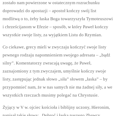
zostało nam powierzone w ostatecznym rozrachunku
doprowadzi do apostazji – apostoł kończy swój list
modlitwą o to, żeby łaska Boga towarzyszyła Tymoteuszowi
i chrześcijanom w Efezie – sposób, w który Paweł kończy
wszystkie swoje listy, za wyjątkiem Listu do Rzymian.
Co ciekawe, grecy mieli w zwyczaju kończyć swoje listy
pewnego rodzaju napomnieniem swojego adresata – „bądź
silny”. Komentatorzy zwracają uwagę, że Paweł,
zaznajomiony z tym zwyczajem, umyślnie kończy swoje
listy, zastępując jednak słowo „siła” słowem „łaska” – by
przypomnieć nam, że w nas samych nie ma żadnej siły, a we
wszystkich rzeczach musimy polegać na Chrystusie.
Żyjący w V w. ojciec kościoła i biblijny uczony, Hieronim,
napisał takie słowa: „Dobroć i łaska naszego Zbawcy