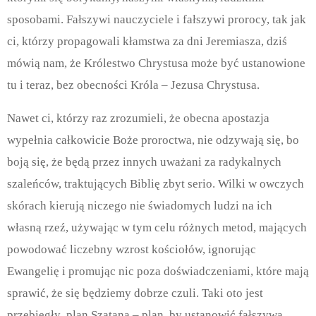
sposobami. Fałszywi nauczyciele i fałszywi prorocy, tak jak
ci, którzy propagowali kłamstwa za dni Jeremiasza, dziś
mówią nam, że Królestwo Chrystusa może być ustanowione
tu i teraz, bez obecności Króla – Jezusa Chrystusa.
Nawet ci, którzy raz zrozumieli, że obecna apostazja
wypełnia całkowicie Boże proroctwa, nie odzywają się, bo
boją się, że będą przez innych uważani za radykalnych
szaleńców, traktujących Biblię zbyt serio. Wilki w owczych
skórach kierują niczego nie świadomych ludzi na ich
własną rzeź, używając w tym celu różnych metod, mających
powodować liczebny wzrost kościołów, ignorując
Ewangelię i promując nic poza doświadczeniami, które mają
sprawić, że się będziemy dobrze czuli. Taki oto jest
przebiegły plan Szatana – plan, by ustanowić fałszywą