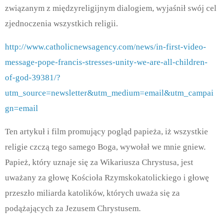
związanym z międzyreligijnym dialogiem, wyjaśnił swój cel
zjednoczenia wszystkich religii.
http://www.catholicnewsagency.com/news/in-first-video-
message-pope-francis-stresses-unity-we-are-all-children-
of-god-39381/?
utm_source=newsletter&utm_medium=email&utm_campai
gn=email
Ten artykuł i film promujący pogląd papieża, iż wszystkie
religie czczą tego samego Boga, wywołał we mnie gniew.
Papież, który uznaje się za Wikariusza Chrystusa, jest
uważany za głowę Kościoła Rzymskokatolickiego i głowę
przeszło miliarda katolików, których uważa się za
podążających za Jezusem Chrystusem.