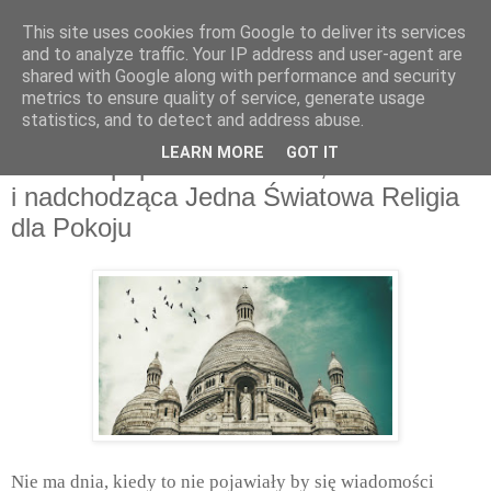
This site uses cookies from Google to deliver its services
and to analyze traffic. Your IP address and user-agent are
shared with Google along with performance and security
metrics to ensure quality of service, generate usage
statistics, and to detect and address abuse.
niedziela, stycznia 10, 2016
LEARN MORE
GOT IT
Jezuicki papież Franciszek, Rick Warren
i nadchodząca Jedna Światowa Religia
dla Pokoju
Nie ma dnia, kiedy to nie pojawiały by się wiadomości