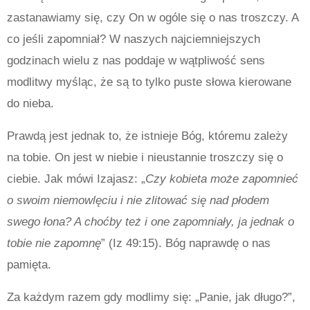
zastanawiamy się, czy On w ogóle się o nas troszczy. A
co jeśli zapomniał? W naszych najciemniejszych
godzinach wielu z nas poddaje w wątpliwość sens
modlitwy myśląc, że są to tylko puste słowa kierowane
do nieba.
Prawdą jest jednak to, że istnieje Bóg, któremu zależy
na tobie. On jest w niebie i nieustannie troszczy się o
ciebie. Jak mówi Izajasz: „
Czy kobieta może zapomnieć
o swoim niemowlęciu i nie zlitować się nad płodem
swego łona? A choćby też i one zapomniały, ja jednak o
tobie nie zapomnę
” (Iz 49:15). Bóg naprawdę o nas
pamięta.
Za każdym razem gdy modlimy się: „Panie, jak długo?”,