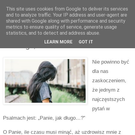
This site uses cookies from Google to deliver its services
and to analyze traffic. Your IP address and user-agent are
shared with Google along with performance and security
metrics to ensure quality of service, generate usage
statistics, and to detect and address abuse.
czwartek, lipca 20, 2023
LEARN MORE
GOT IT
Jak długo, o Panie?
Nie powinno być
dla nas
zaskoczeniem,
że jednym z
najczęstszych
pytań w
Psalmach jest: „Panie, jak długo…?”
O Panie, ile czasu musi minąć, aż uzdrowisz mnie z