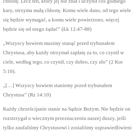
chłostę. Lecz ten, który jej nie znał i uczynił coś godnego
kary, otrzyma małą chłostę. Komu wiele dano, od tego wiele
się będzie wymagać, a komu wiele powierzono, więcej
będzie się od niego żądać” (Łk 12:47-88)
„Wszyscy bowiem musimy stanąć przed trybunałem
Chrystusa, aby każdy otrzymał zapłatę za to, co czynił w
ciele, według tego, co czynił, czy dobro, czy zło” (2 Kor
5:10).
„[…] Wszyscy bowiem staniemy przed trybunałem
Chrystusa” (Rz 14:10)
Każdy chrześcijanin stanie na Sądzie Bożym. Nie będzie on
rozstrzygał o wiecznym przeznaczeniu naszej duszy, jeśli
tylko zaufaliśmy Chrystusowi i zostaliśmy usprawiedliwieni