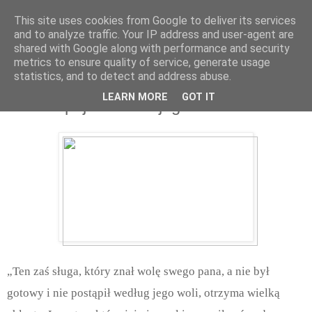
This site uses cookies from Google to deliver its services
and to analyze traffic. Your IP address and user-agent are
shared with Google along with performance and security
metrics to ensure quality of service, generate usage
statistics, and to detect and address abuse.
środa, kwietnia 28, 2021
LEARN MORE
GOT IT
Jedno spojrzenie mojego Jezusa
„Ten zaś sługa, który znał wolę swego pana, a nie był
gotowy i nie postąpił według jego woli, otrzyma wielką